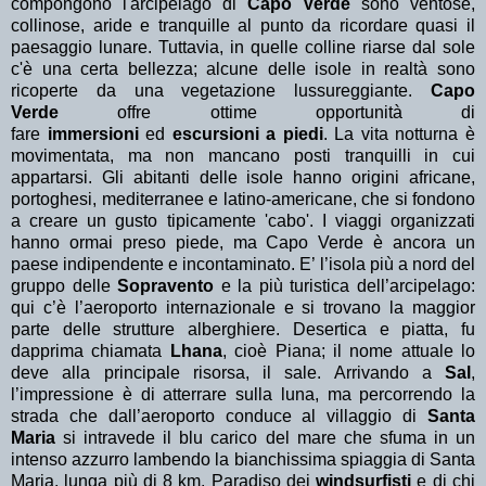
compongono l'arcipelago di
Capo Verde
sono ventose,
collinose, aride e tranquille al punto da ricordare quasi il
paesaggio lunare. Tuttavia, in quelle colline riarse dal sole
c'è una certa bellezza; alcune delle isole in realtà sono
ricoperte da una vegetazione lussureggiante.
Capo
Verde
offre ottime opportunità di
fare
immersioni
ed
escursioni a piedi
. La vita notturna è
movimentata, ma non mancano posti tranquilli in cui
appartarsi. Gli abitanti delle isole hanno origini africane,
portoghesi, mediterranee e latino-americane, che si fondono
a creare un gusto tipicamente 'cabo'. I viaggi organizzati
hanno ormai preso piede, ma Capo Verde è ancora un
paese indipendente e incontaminato. E’ l’isola più a nord del
gruppo delle
Sopravento
e la più turistica dell’arcipelago:
qui c’è l’aeroporto internazionale e si trovano la maggior
parte delle strutture alberghiere. Desertica e piatta, fu
dapprima chiamata
Lhana
, cioè Piana; il nome attuale lo
deve alla principale risorsa, il sale. Arrivando a
Sal
,
l’impressione è di atterrare sulla luna, ma percorrendo la
strada che dall’aeroporto conduce al villaggio di
Santa
Maria
si intravede il blu carico del mare che sfuma in un
intenso azzurro lambendo la bianchissima spiaggia di Santa
Maria, lunga più di 8 km. Paradiso dei
windsurfisti
e di chi