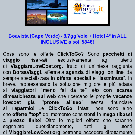
Boavista (Capo Verde) - 8/7gg Volo + Hotel 4* in ALL
INCLUSIVE a soli 584€!
Cosa sono le offerte
ClickToGo
? Sono
pacchetti di
viaggio
riservati esclusivamente agli utenti
di
ViaggiareLowCost.org
, frutto di un'intesa raggiunta
con
BorsaViaggi
, affermata
agenzia di viaggi on line
, da
sempre specializzata in
offerte speciali
e "
lastminute
". In
breve, rappresentano la soluzione migliore e più adatta
ai
viaggiatori "meno fai da te" e/o con scarsa
dimestichezza sul web
che ricercano le proprie
vacanze
lowcost già "pronte all'uso"
senza rinunciare
al
risparmio
! Le
ClickToGo
, infatti, non sono altro
che
offerte "top"
del momento consistenti in
mega ribassi
a prezzo finito!
Oltre le migliori offerte che saranno
segnalate quotidianamente, tutti gli utenti
di
ViaggiareLowCost.org
potranno accedere direttamente