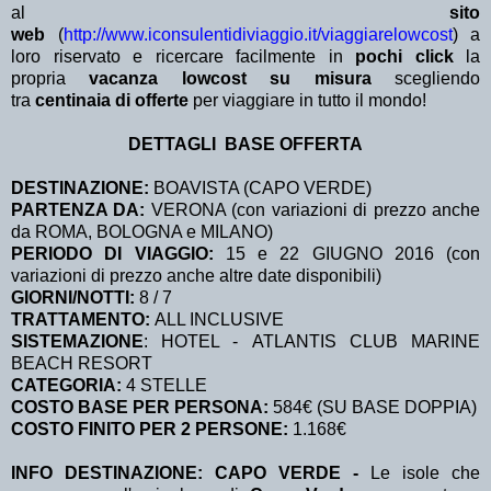
al
sito
web
(
http://www.iconsulentidiviaggio.it/viaggiarelowcost
) a
loro riservato e ricercare facilmente in
pochi click
la
propria
vacanza lowcost su misura
scegliendo
tra
centinaia di offerte
per viaggiare in tutto il mondo!
DETTAGLI BASE OFFERTA
DESTINAZIONE:
BOAVISTA (CAPO VERDE)
PARTENZA DA:
VERONA (con variazioni di prezzo anche
da ROMA, BOLOGNA e MILANO)
PERIODO DI VIAGGIO:
15 e 22 GIUGNO 2016 (con
variazioni di prezzo anche altre date disponibili)
GIORNI/NOTTI:
8 / 7
TRATTAMENTO:
ALL INCLUSIVE
SISTEMAZIONE
: HOTEL - ATLANTIS CLUB MARINE
BEACH RESORT
CATEGORIA:
4 STELLE
COSTO BASE PER PERSONA:
584€ (SU BASE DOPPIA)
COSTO FINITO PER 2 PERSONE:
1.168€
INFO DESTINAZIONE: CAPO VERDE -
Le isole che