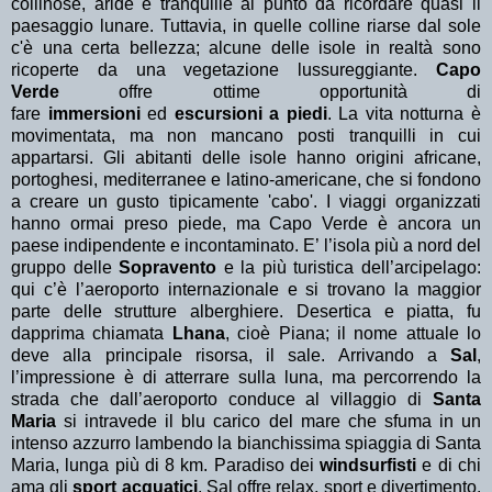
collinose, aride e tranquille al punto da ricordare quasi il
paesaggio lunare. Tuttavia, in quelle colline riarse dal sole
c'è una certa bellezza; alcune delle isole in realtà sono
ricoperte da una vegetazione lussureggiante.
Capo
Verde
offre ottime opportunità di
fare
immersioni
ed
escursioni a piedi
. La vita notturna è
movimentata, ma non mancano posti tranquilli in cui
appartarsi. Gli abitanti delle isole hanno origini africane,
portoghesi, mediterranee e latino-americane, che si fondono
a creare un gusto tipicamente 'cabo'. I viaggi organizzati
hanno ormai preso piede, ma Capo Verde è ancora un
paese indipendente e incontaminato. E’ l’isola più a nord del
gruppo delle
Sopravento
e la più turistica dell’arcipelago:
qui c’è l’aeroporto internazionale e si trovano la maggior
parte delle strutture alberghiere. Desertica e piatta, fu
dapprima chiamata
Lhana
, cioè Piana; il nome attuale lo
deve alla principale risorsa, il sale. Arrivando a
Sal
,
l’impressione è di atterrare sulla luna, ma percorrendo la
strada che dall’aeroporto conduce al villaggio di
Santa
Maria
si intravede il blu carico del mare che sfuma in un
intenso azzurro lambendo la bianchissima spiaggia di Santa
Maria, lunga più di 8 km. Paradiso dei
windsurfisti
e di chi
ama gli
sport acquatici
, Sal offre relax, sport e divertimento.