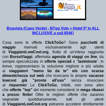
Boavista (Capo Verde) - 8/7gg Volo + Hotel 5* in ALL
INCLUSIVE a soli 854€!
Cosa sono le offerte
ClickToGo
? Sono
pacchetti di
viaggio
riservati esclusivamente agli utenti
di
ViaggiareLowCost.org
, frutto di un'intesa raggiunta
con
BorsaViaggi
, affermata
agenzia di viaggi on line
, da
sempre specializzata in
offerte speciali
e "
lastminute
". In
breve, rappresentano la soluzione migliore e più adatta
ai
viaggiatori "meno fai da te" e/o con scarsa
dimestichezza sul web
che ricercano le proprie
vacanze
lowcost già "pronte all'uso"
senza rinunciare
al
risparmio
! Le
ClickToGo
, infatti, non sono altro
che
offerte "top"
del momento consistenti in
mega ribassi
a prezzo finito!
Oltre le migliori offerte che saranno
segnalate quotidianamente, tutti gli utenti
di
ViaggiareLowCost.org
potranno accedere direttamente