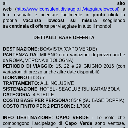
al
sito
web
(
http://www.iconsulentidiviaggio.it/viaggiarelowcost
) a
loro riservato e ricercare facilmente in
pochi click
la
propria
vacanza lowcost su misura
scegliendo
tra
centinaia di offerte
per viaggiare in tutto il mondo!
DETTAGLI BASE OFFERTA
DESTINAZIONE:
BOAVISTA (CAPO VERDE)
PARTENZA DA:
MILANO (con variazioni di prezzo anche
da ROMA, VERONA e BOLOGNA)
PERIODO DI VIAGGIO:
15, 22 e 29 GIUGNO 2016 (con
variazioni di prezzo anche altre date disponibili)
GIORNI/NOTTI:
8 / 7
TRATTAMENTO:
ALL INCLUSIVE
SISTEMAZIONE
: HOTEL - SEACLUB RIU KARAMBOLA
CATEGORIA:
4 STELLE
COSTO BASE PER PERSONA:
854€ (SU BASE DOPPIA)
COSTO FINITO PER 2 PERSONE:
1.708€
INFO DESTINAZIONE: CAPO VERDE -
Le isole che
compongono l'arcipelago di
Capo Verde
sono ventose,