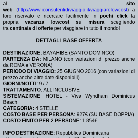
al
sito
web
(
http://www.iconsulentidiviaggio.it/viaggiarelowcost
) a
loro riservato e ricercare facilmente in
pochi click
la
propria
vacanza lowcost su misura
scegliendo
tra
centinaia di offerte
per viaggiare in tutto il mondo!
DETTAGLI BASE OFFERTA
DESTINAZIONE:
BAYAHIBE (SANTO DOMINGO)
PARTENZA DA:
MILANO (con variazioni di prezzo anche
da ROMA e VERONA)
PERIODO DI VIAGGIO:
25 GIUGNO 2016 (con variazioni di
prezzo anche altre date disponibili)
GIORNI/NOTTI:
9 / 7
TRATTAMENTO:
ALL INCLUSIVE
SISTEMAZIONE
: HOTEL - Viva Wyndham Dominicus
Beach
CATEGORIA:
4 STELLE
COSTO BASE PER PERSONA:
927€ (SU BASE DOPPIA)
COSTO FINITO PER 2 PERSONE:
1.854€
INFO DESTINAZIONE:
Repubblica Dominicana