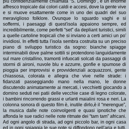
più confidenzialmente chiamata “S. Domingo”, è un enorme
affresco tropicale dai colori caldi e accesi, dove la gente vive
e si muove esattamente come in uno dei quadri del suo
meraviglioso folklore. Ovunque lo sguardo vaghi e si
soffermi, i paesaggi di quest'isola appaiono sempre, ed
incredibilmente, come perfetti “set” da depliant turistici, simili
a quelle cartoline tropicali che si inviano a certi amici un po'
invidiosi. In effetti tutta l'isola sembra costruita su un preciso
piano di sviluppo turistico da sogno: bianche spiagge
interminabili dove palme sottili si protendono languidamente
sul mare cristallino, tramonti infuocati solcati da passaggi di
stormi di aironi, nuvole blu e azzurre, gonfie e spumose di
pioggia per improvvisi e provvidenziali acquazzoni, gente
chiassosa, colorata e allegra che vive nelle strade: i
fidanzati passeggiando mano nella mano, le donne
discutendo animatamente ai mercati, i vecchietti giocando a
domino seduti nei patii delle vecchie case di legno colorate,
i bambini rincorrendo grassi e urlanti maialini rosa e neri. La
colonna sonora di questo film è, inutile dirlo,è il “merengue”,
la musica dalle note coinvolgenti e quasi ipnotiche che
affonda le sue radici nelle note ritmate dei “tam tam” africani.
Ad ogni angolo di strada, ad ogni piccolo bar, in ogni casa
ed in ogni spiaggia le sue note si diffondono nell'aria e tutti,