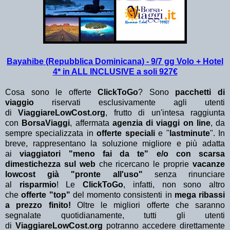
Bayahibe (Repubblica Dominicana) - 9/7 gg Volo + Hotel
4* in ALL INCLUSIVE a soli 927€
Cosa sono le offerte
ClickToGo
? Sono
pacchetti di
viaggio
riservati esclusivamente agli utenti
di
ViaggiareLowCost.org
, frutto di un'intesa raggiunta
con
BorsaViaggi
, affermata
agenzia di viaggi on line
, da
sempre specializzata in
offerte speciali
e "
lastminute
". In
breve, rappresentano la soluzione migliore e più adatta
ai
viaggiatori "meno fai da te" e/o con scarsa
dimestichezza sul web
che ricercano le proprie
vacanze
lowcost già "pronte all'uso"
senza rinunciare
al
risparmio
! Le
ClickToGo
, infatti, non sono altro
che
offerte "top"
del momento consistenti in
mega ribassi
a prezzo finito!
Oltre le migliori offerte che saranno
segnalate quotidianamente, tutti gli utenti
di
ViaggiareLowCost.org
potranno accedere direttamente