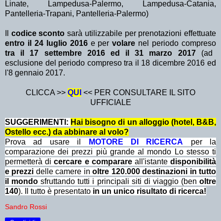
Linate, Lampedusa-Palermo, Lampedusa-Catania,
Pantelleria-Trapani, Pantelleria-Palermo)
Il
codice sconto
sarà utilizzabile per prenotazioni effettuate
entro il 24 luglio 2016
e per
volare
nel periodo compreso
tra il 17 settembre 2016 ed il 31 marzo 2017
(ad
esclusione del periodo compreso tra il 18 dicembre 2016 ed
l'8 gennaio 2017.
CLICCA >>
QUI
<< PER CONSULTARE IL SITO
UFFICIALE
SUGGERIMENTI:
Hai bisogno di un alloggio (hotel, B&B,
Ostello ecc.) da abbinare al volo?
Prova ad usare il
MOTORE DI RICERCA
per la
comparazione dei prezzi più grande al mondo Lo stesso ti
permetterà di
cercare e comparare
all'istante
disponibilità
e prezzi
delle camere in
oltre 120.000 destinazioni in tutto
il mondo
sfruttando tutti i principali siti di viaggio (ben
oltre
140
). Il tutto è presentato
in un unico risultato di ricerca!
Sandro Rossi