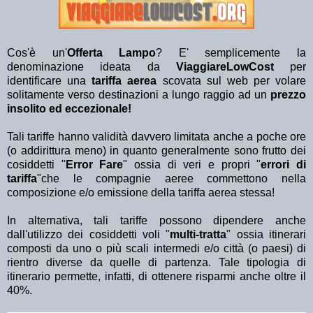
Cos'è un'
Offerta Lampo
? E' semplicemente la
denominazione ideata da
ViaggiareLowCost
per
identificare una
tariffa aerea
scovata sul web per volare
solitamente verso destinazioni a lungo raggio ad un
prezzo
insolito ed eccezionale!
Tali tariffe hanno validità davvero limitata anche a poche ore
(o addirittura meno) in quanto generalmente sono frutto dei
cosiddetti "
Error Fare
" ossia di veri e propri "
errori di
tariffa
"che le compagnie aeree commettono nella
composizione e/o emissione della tariffa aerea stessa!
In alternativa, tali tariffe possono dipendere anche
dall'utilizzo dei cosiddetti voli "
multi-tratta
" ossia itinerari
composti da uno o più scali intermedi e/o città (o paesi) di
rientro diverse da quelle di partenza. Tale tipologia di
itinerario permette, infatti, di ottenere risparmi anche oltre il
40%.