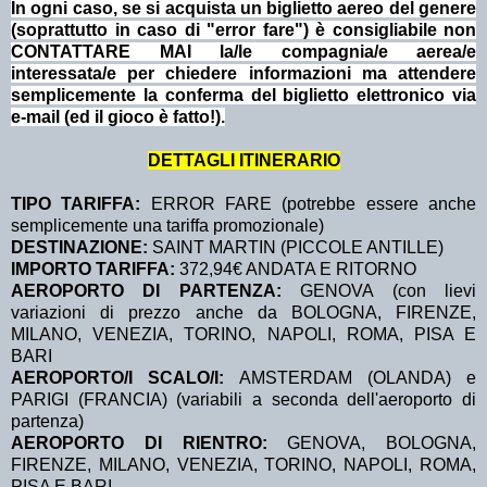
In ogni caso, se si acquista un biglietto aereo del genere
(soprattutto in caso di "error fare") è consigliabile non
CONTATTARE MAI la/le compagnia/e aerea/e
interessata/e per chiedere informazioni ma attendere
semplicemente la conferma del biglietto elettronico via
e-mail (ed il gioco è fatto!).
DETTAGLI ITINERARIO
TIPO TARIFFA:
ERROR FARE (potrebbe essere anche
semplicemente una tariffa promozionale)
DESTINAZIONE:
SAINT MARTIN (PICCOLE ANTILLE)
IMPORTO TARIFFA:
372,94€ ANDATA E RITORNO
AEROPORTO DI PARTENZA:
GENOVA (con lievi
variazioni di prezzo anche da BOLOGNA, FIRENZE,
MILANO, VENEZIA, TORINO, NAPOLI, ROMA, PISA E
BARI
AEROPORTO/I SCALO/I:
AMSTERDAM (OLANDA) e
PARIGI (FRANCIA) (variabili a seconda dell'aeroporto di
partenza)
AEROPORTO DI RIENTRO:
GENOVA, BOLOGNA,
FIRENZE, MILANO, VENEZIA, TORINO, NAPOLI, ROMA,
PISA E BARI