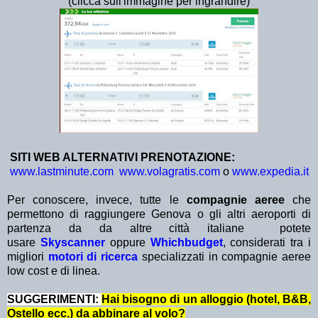
(clicca sull'immagine per ingrandire)
SITI WEB ALTERNATIVI PRENOTAZIONE:
www.lastminute.com
www.volagratis.com
o
www.expedia.it
Per conoscere, invece, tutte le
compagnie aeree
che
permettono di raggiungere Genova o gli altri aeroporti di
partenza da da altre città italiane
potete
usare
Skyscanner
oppure
Whichbudget
, considerati tra i
migliori
motori di ricerca
specializzati in compagnie aeree
low cost e di linea.
SUGGERIMENTI:
Hai bisogno di un alloggio (hotel, B&B,
Ostello ecc.) da abbinare al volo?