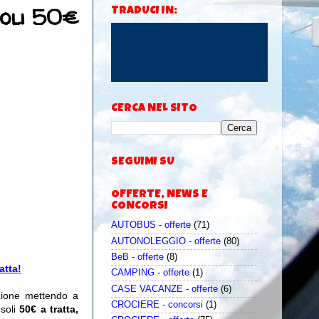
soli 50€
TRADUCI IN:
CERCA NEL SITO
SEGUIMI SU
OFFERTE, NEWS E
CONCORSI
AUTOBUS - offerte
(71)
AUTONOLEGGIO - offerte
(80)
BeB - offerte
(8)
atta!
CAMPING - offerte
(1)
CASE VACANZE - offerte
(6)
zione mettendo a
CROCIERE - concorsi
(1)
 soli
50€ a tratta,