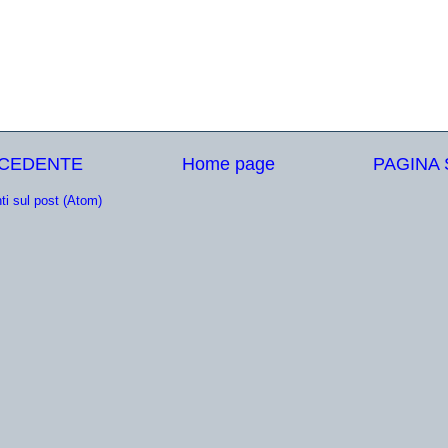
ECEDENTE
Home page
PAGINA
i sul post (Atom)