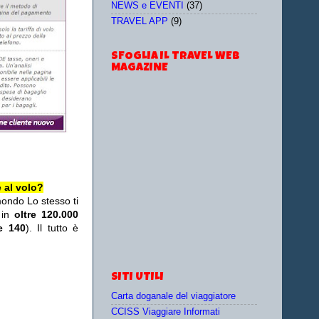
NEWS e EVENTI
(37)
TRAVEL APP
(9)
SFOGLIA IL TRAVEL WEB
MAGAZINE
 al volo?
mondo Lo stesso ti
 in
oltre 120.000
re 140
). Il tutto è
SITI UTILI
Carta doganale del viaggiatore
CCISS Viaggiare Informati