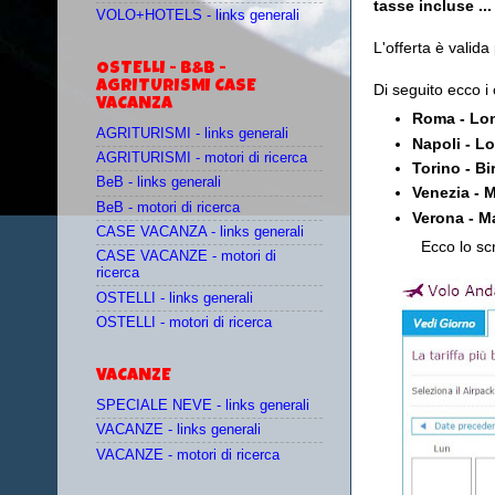
tasse incluse ..
VOLO+HOTELS - links generali
L'offerta è valid
OSTELLI - B&B -
AGRITURISMI CASE
Di seguito ecco i c
VACANZA
Roma - Lon
AGRITURISMI - links generali
Napoli - L
AGRITURISMI - motori di ricerca
Torino - B
BeB - links generali
Venezia - 
BeB - motori di ricerca
Verona - M
CASE VACANZA - links generali
Ecco lo sc
CASE VACANZE - motori di
ricerca
OSTELLI - links generali
OSTELLI - motori di ricerca
VACANZE
SPECIALE NEVE - links generali
VACANZE - links generali
VACANZE - motori di ricerca