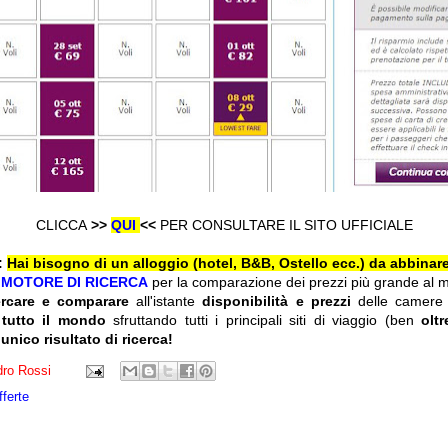
CLICCA
>>
QUI
<<
PER CONSULTARE IL SITO UFFICIALE
:
Hai bisogno di un alloggio (hotel, B&B, Ostello ecc.) da abbinare
l
MOTORE DI RICERCA
per la comparazione dei prezzi più grande al 
ercare e comparare
all'istante
disponibilità e prezzi
delle camere
 tutto il mondo
sfruttando tutti i principali siti di viaggio (ben
olt
 unico risultato di ricerca!
ro Rossi
fferte