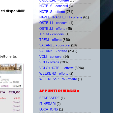
CROCIERE - offerte
(75)
HOTELS - concorsi
(3)
ti disponibili!
HOTELS - offerte
(751)
NAVI E TRAGHETTI - offerte
(61)
OSTELLI - concorsi
(1)
OSTELLI - offerte
(45)
TRENI - concorsi
(1)
TRENI - offerte
(340)
VACANZE - concorsi
(10)
VACANZE - offerte
(2512)
ll'offerta:
VOLI - concorsi
(14)
VOLI - offerte
(2982)
VOLO+HOTEL - offerte
(3294)
WEEKEND - offerte
(2)
WELLNESS SPA - offerte
(1)
APPUNTI DI VIAGGIO
BENESSERE
(1)
ITINERARI
(2)
LOCATIONS
(1)