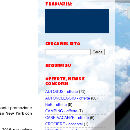
TRADUCI IN:
CERCA NEL SITO
SEGUIMI SU
OFFERTE, NEWS E
CONCORSI
AUTOBUS - offerte
(71)
AUTONOLEGGIO - offerte
(80)
BeB - offerte
(8)
ssante promozione
CAMPING - offerte
(1)
rso New York
con
CASE VACANZE - offerte
(6)
CROCIERE - concorsi
(1)
io 2016 per volare