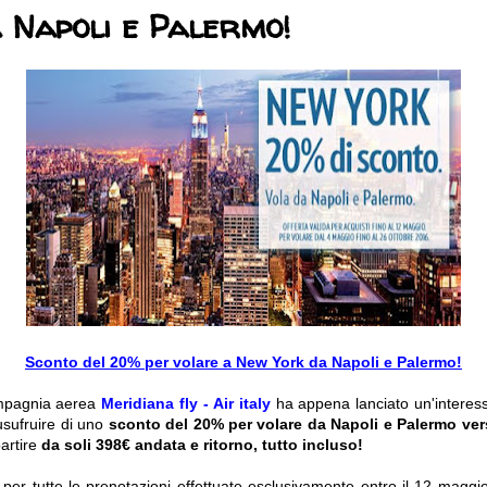
 Napoli e Palermo!
Sconto del 20% per volare a New York da Napoli e Palermo!
ompagnia aerea
Meridiana fly - Air italy
ha appena lanciato un'intere
usufruire di uno
sconto del 20%
per volare da Napoli e Palermo ve
partire
da soli 398€ andata e ritorno, tutto incluso!
a per tutte le prenotazioni effettuate esclusivamente entro il 12 magg