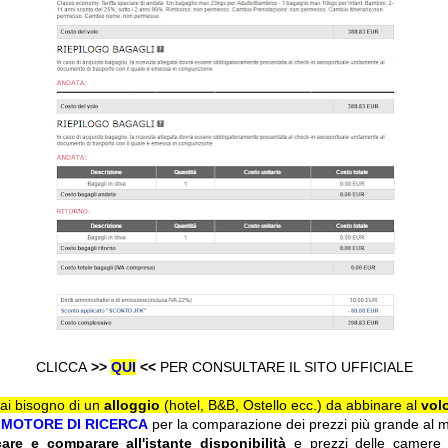
CLICCA
>>
QUI
<<
PER CONSULTARE IL SITO UFFICIALE
ai bisogno di un
alloggio
(hotel, B&B, Ostello ecc.) da abbinare al
vol
l
MOTORE DI RICERCA
per la comparazione dei prezzi più grande al m
care e comparare all'istante disponibilità
e prezzi delle camere