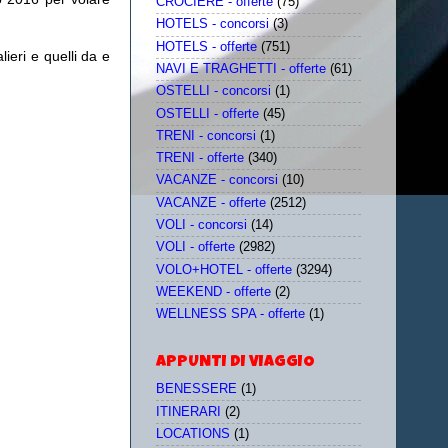
CROCIERE - offerte
(75)
HOTELS - concorsi
(3)
HOTELS - offerte
(751)
ieri e quelli da e
NAVI E TRAGHETTI - offerte
(61)
OSTELLI - concorsi
(1)
OSTELLI - offerte
(45)
TRENI - concorsi
(1)
TRENI - offerte
(340)
VACANZE - concorsi
(10)
VACANZE - offerte
(2512)
VOLI - concorsi
(14)
VOLI - offerte
(2982)
VOLO+HOTEL - offerte
(3294)
WEEKEND - offerte
(2)
WELLNESS SPA - offerte
(1)
APPUNTI DI VIAGGIO
BENESSERE
(1)
ITINERARI
(2)
LOCATIONS
(1)