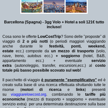
Barcellona (Spagna) - 3gg Volo + Hotel a soli 121€ tutto
incluso!
Cosa sono le offerte
LowCostTrip
? Sono delle "proposte" di
viaggio di
2 o più notti
(o periodi maggiori viaggiando
anche durante le
festività, ponti, weekend,
estate
ecc.)
composte da
un mezzo di trasporto
(volo,
nave, treno, autobus ecc.)
+ soggiorno
(hotel, B&B,
appartamento ecc.) + eventuale
servizio
extra
(autonoleggio, transfer, escursioni,ecc.) al
costo
totale più basso possibile scovato sul web!
Il pacchetto di viaggio
è puramente "esemplificativo"
ed è
creato sulla base di una ricerca effettuata sfruttando tutte le
risorse (
motori di ricerca
e
links
) presenti
su
viaggiarelowcost.org
. combinando le
tariffe più
economiche
(mezzo di trasporto + soggiorno + eventuale
servizio extra)
per una determinata destinazione sulla base