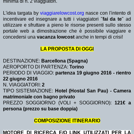
minima di n. 2 viaggiatori.
L'idea targata by
viaggiarelowcost.org
nasce con l'intento di
incentivare ed insegnare a tutti i viaggiatori "
fai da te
" ad
utilizzare e sfruttare a pieno le risorse presenti sullo stesso
portale web a dimostrazione che è possibile viaggiare e
concedersi una
vacanza lowcost
anche in tempi di crisi!
LA PROPOSTA DI OGGI
DESTINAZIONE:
Barcellona (Spagna)
AEROPORTO DI PARTENZA:
Torino
PERIODO DI VIAGGIO:
partenza 19 giugno 2016 - rientro
22 giugno 2016
N. VIAGGIATORI:
2
TIPO SISTEMAZIONE:
Hotel (Hostal San Pau) - Camera
matrimoniale con bagno privato
PREZZO SOGGIORNO (VOLI + SOGGIORNO):
121€ a
persona (prezzo su base doppia)
COMPOSIZIONE ITINERARIO
MOTORE DI RICERCA E/O LINK UTILIZZATI PER LA