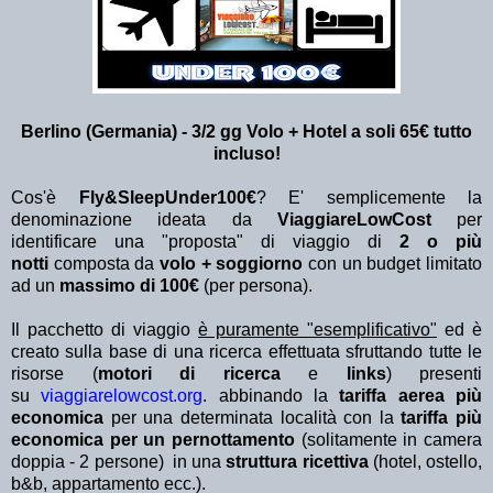
Berlino (Germania) - 3/2 gg Volo + Hotel a soli 65€ tutto
incluso!
Cos'è
Fly&SleepUnder100€
? E' semplicemente la
denominazione ideata da
ViaggiareLowCost
per
identificare una "proposta" di viaggio di
2 o più
notti
composta da
volo + soggiorno
con un budget limitato
ad un
massimo di 100€
(per persona).
Il pacchetto di viaggio
è puramente "esemplificativo"
ed è
creato sulla base di una ricerca effettuata sfruttando tutte le
risorse (
motori di ricerca
e
links
) presenti
su
viaggiarelowcost.org
. abbinando la
tariffa aerea più
economica
per una determinata località con la
tariffa più
economica per un pernottamento
(solitamente in camera
doppia - 2 persone) in una
struttura ricettiva
(hotel, ostello,
b&b, appartamento ecc.).