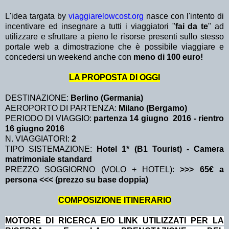
L'idea targata by
viaggiarelowcost.org
nasce con l'intento di
incentivare ed insegnare a tutti i viaggiatori "
fai da te
" ad
utilizzare e sfruttare a pieno le risorse presenti sullo stesso
portale web a dimostrazione che è possibile viaggiare e
concedersi un weekend anche con
meno di 100 euro!
LA PROPOSTA DI OGGI
DESTINAZIONE:
Berlino (Germania)
AEROPORTO DI PARTENZA:
Milano (Bergamo)
PERIODO DI VIAGGIO:
partenza 14 giugno 2016
- rientro
16 giugno 2016
N. VIAGGIATORI:
2
TIPO SISTEMAZIONE:
Hotel 1* (B1 Tourist) - Camera
matrimoniale standard
PREZZO SOGGIORNO (VOLO + HOTEL):
>>> 65€ a
persona <<< (prezzo su base doppia)
COMPOSIZIONE ITINERARIO
MOTORE DI RICERCA E/O LINK UTILIZZATI PER LA