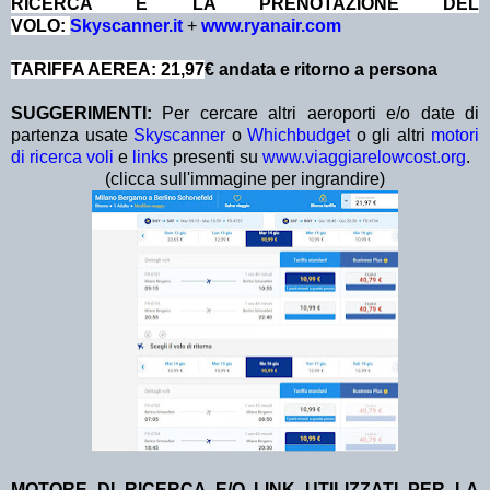
RICERCA E LA PRENOTAZIONE DEL
VOLO:
Skyscanner.it
+
www.ryanair.com
TARIFFA AEREA: 21,97
€ andata e ritorno a persona
SUGGERIMENTI:
Per cercare altri aeroporti e/o date di
partenza usate
Skyscanner
o
Whichbudget
o gli altri
motori
di ricerca voli
e
links
presenti su
www.viaggiarelowcost.org
.
(clicca sull'immagine per ingrandire)
MOTORE DI RICERCA E/O LINK UTILIZZATI PER LA