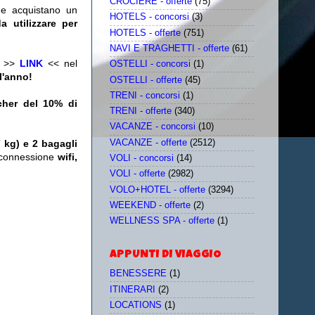
CROCIERE - offerte
(75)
he acquistano un
HOTELS - concorsi
(3)
 utilizzare per
HOTELS - offerte
(751)
NAVI E TRAGHETTI - offerte
(61)
to >>
LINK
<< nel
OSTELLI - concorsi
(1)
l'anno!
OSTELLI - offerte
(45)
TRENI - concorsi
(1)
cher del 10% di
TRENI - offerte
(340)
VACANZE - concorsi
(10)
VACANZE - offerte
(2512)
 kg) e 2 bagagli
me connessione
wifi,
VOLI - concorsi
(14)
VOLI - offerte
(2982)
VOLO+HOTEL - offerte
(3294)
WEEKEND - offerte
(2)
WELLNESS SPA - offerte
(1)
APPUNTI DI VIAGGIO
BENESSERE
(1)
ITINERARI
(2)
LOCATIONS
(1)