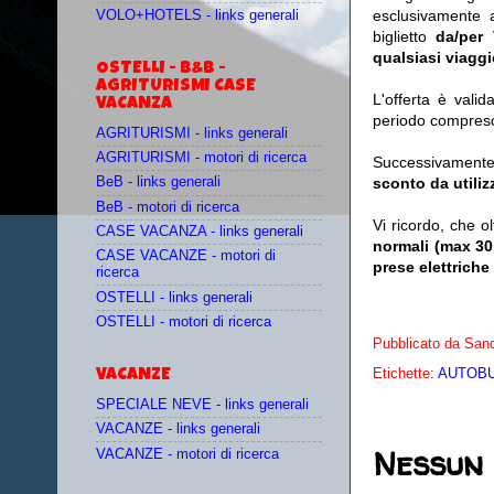
esclusivamente a
VOLO+HOTELS - links generali
biglietto
da/per
qualsiasi viagg
OSTELLI - B&B -
AGRITURISMI CASE
L'offerta è valid
VACANZA
periodo compres
AGRITURISMI - links generali
AGRITURISMI - motori di ricerca
Successivamente
sconto da utili
BeB - links generali
BeB - motori di ricerca
Vi ricordo, che o
CASE VACANZA - links generali
normali (max 30
CASE VACANZE - motori di
prese elettriche 
ricerca
OSTELLI - links generali
OSTELLI - motori di ricerca
Pubblicato da
Sand
Etichette:
AUTOBUS
VACANZE
SPECIALE NEVE - links generali
VACANZE - links generali
Nessun
VACANZE - motori di ricerca