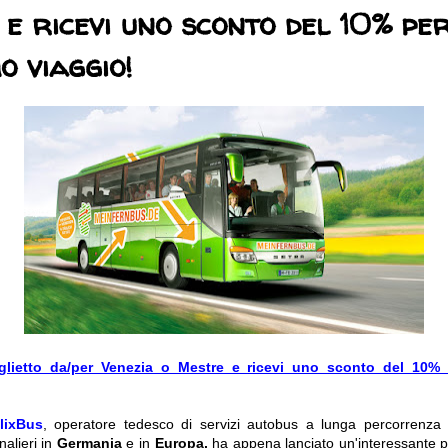
e ricevi uno sconto del 10% per
o viaggio!
glietto da/per Venezia o Mestre e ricevi uno sconto del 10% 
lixBus
, operatore tedesco di servizi autobus a lunga percorrenza
nalieri in
Germania
e in
Europa,
ha appena lanciato un'interessante p