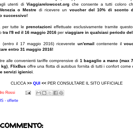
gli utenti di
Viaggiarelowcost.org
che consente a tutti coloro c
 Venezia o Mestre
di ricevere un
voucher del 10% di sconto da
io successivo!
a per tutte le
prenotazioni
effettuate esclusivamente tramite ques
o
tra l'8 ed il 16 maggio 2016
per
viaggiare in qualsiasi periodo del
 (entro il 17 maggio 2016) riceverete
un'email
contenente il
vou
zzare entro 31 maggio 2016!
ltre alle convenienti tariffe comprensive di
1 bagaglio a mano (max 7
 kg)
,
FlixBus
offre una flotta di autobus fornita di tutti i confort co
e servizi igienici
.
CLICCA
>>
QUI
<<
PER CONSULTARE IL SITO UFFICIALE
ro Rossi
 - offerte
 commento: