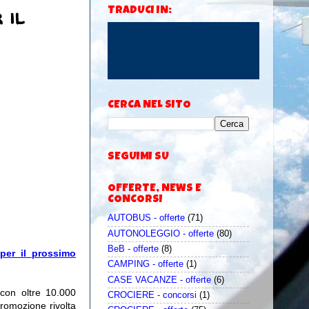
 il
TRADUCI IN:
CERCA NEL SITO
SEGUIMI SU
OFFERTE, NEWS E
CONCORSI
AUTOBUS - offerte
(71)
AUTONOLEGGIO - offerte
(80)
BeB - offerte
(8)
per il prossimo
CAMPING - offerte
(1)
CASE VACANZE - offerte
(6)
 con oltre 10.000
CROCIERE - concorsi
(1)
romozione rivolta