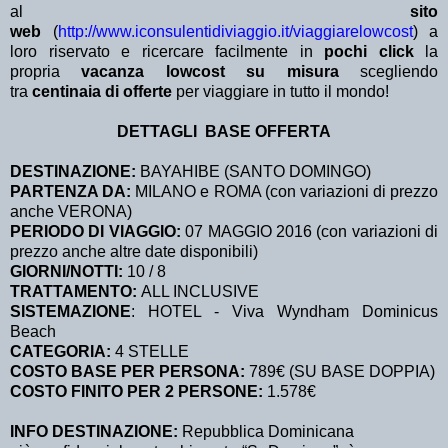
al
sito
web
(
http://www.iconsulentidiviaggio.it/viaggiarelowcost
) a
loro riservato e ricercare facilmente in
pochi click
la
propria
vacanza lowcost su misura
scegliendo
tra
centinaia di offerte
per viaggiare in tutto il mondo!
DETTAGLI BASE OFFERTA
DESTINAZIONE:
BAYAHIBE (SANTO DOMINGO)
PARTENZA DA:
MILANO e ROMA (con variazioni di prezzo
anche VERONA)
PERIODO DI VIAGGIO:
07 MAGGIO 2016 (con variazioni di
prezzo anche altre date disponibili)
GIORNI/NOTTI:
10 / 8
TRATTAMENTO:
ALL INCLUSIVE
SISTEMAZIONE
: HOTEL - Viva Wyndham Dominicus
Beach
CATEGORIA:
4 STELLE
COSTO BASE PER PERSONA:
789€ (SU BASE DOPPIA)
COSTO FINITO PER 2 PERSONE:
1.578€
INFO DESTINAZIONE:
Repubblica Dominicana