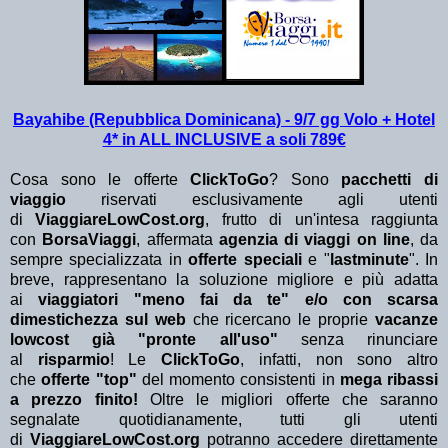
Bayahibe (Repubblica Dominicana) - 9/7 gg Volo + Hotel
4* in ALL INCLUSIVE a soli 789€
Cosa sono le offerte
ClickToGo
? Sono
pacchetti di
viaggio
riservati esclusivamente agli utenti
di
ViaggiareLowCost.org
, frutto di un'intesa raggiunta
con
BorsaViaggi
, affermata
agenzia di viaggi on line
, da
sempre specializzata in
offerte speciali
e "
lastminute
". In
breve, rappresentano la soluzione migliore e più adatta
ai
viaggiatori "meno fai da te" e/o con scarsa
dimestichezza sul web
che ricercano le proprie
vacanze
lowcost già "pronte all'uso"
senza rinunciare
al
risparmio
! Le
ClickToGo
, infatti, non sono altro
che
offerte "top"
del momento consistenti in
mega ribassi
a prezzo finito!
Oltre le migliori offerte che saranno
segnalate quotidianamente, tutti gli utenti
di
ViaggiareLowCost.org
potranno accedere direttamente