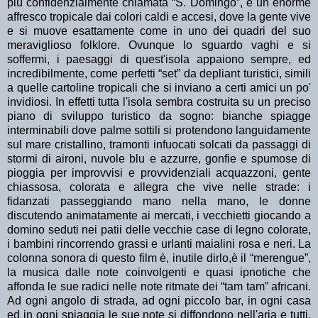
più confidenzialmente chiamata “S. Domingo”, è un enorme
affresco tropicale dai colori caldi e accesi, dove la gente vive
e si muove esattamente come in uno dei quadri del suo
meraviglioso folklore. Ovunque lo sguardo vaghi e si
soffermi, i paesaggi di quest'isola appaiono sempre, ed
incredibilmente, come perfetti “set” da depliant turistici, simili
a quelle cartoline tropicali che si inviano a certi amici un po'
invidiosi. In effetti tutta l'isola sembra costruita su un preciso
piano di sviluppo turistico da sogno: bianche spiagge
interminabili dove palme sottili si protendono languidamente
sul mare cristallino, tramonti infuocati solcati da passaggi di
stormi di aironi, nuvole blu e azzurre, gonfie e spumose di
pioggia per improvvisi e provvidenziali acquazzoni, gente
chiassosa, colorata e allegra che vive nelle strade: i
fidanzati passeggiando mano nella mano, le donne
discutendo animatamente ai mercati, i vecchietti giocando a
domino seduti nei patii delle vecchie case di legno colorate,
i bambini rincorrendo grassi e urlanti maialini rosa e neri. La
colonna sonora di questo film è, inutile dirlo,è il “merengue”,
la musica dalle note coinvolgenti e quasi ipnotiche che
affonda le sue radici nelle note ritmate dei “tam tam” africani.
Ad ogni angolo di strada, ad ogni piccolo bar, in ogni casa
ed in ogni spiaggia le sue note si diffondono nell'aria e tutti,