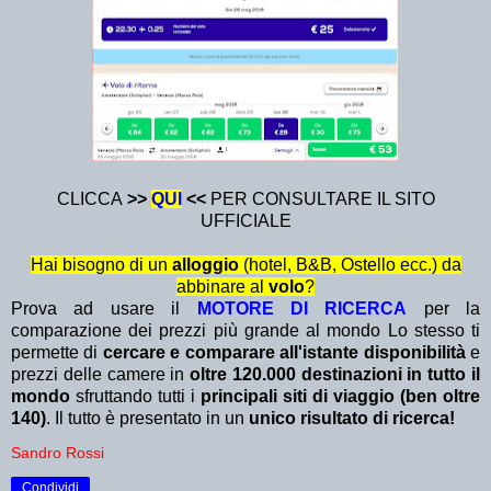
CLICCA
>>
QUI
<<
PER CONSULTARE IL SITO
UFFICIALE
Hai bisogno di un
alloggio
(hotel, B&B, Ostello ecc.) da
abbinare al
volo
?
Prova ad usare il
MOTORE DI RICERCA
per la
comparazione dei prezzi più grande al mondo Lo stesso ti
permette di
cercare e comparare all'istante disponibilità
e
prezzi delle camere in
oltre 120.000 destinazioni in tutto il
mondo
sfruttando tutti i
principali siti di viaggio (ben oltre
140)
. Il tutto è presentato in un
unico risultato di ricerca!
Sandro Rossi
Condividi