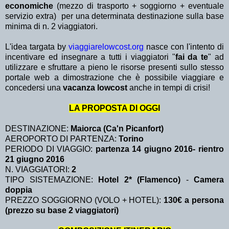
economiche
(mezzo di trasporto + soggiorno + eventuale
servizio extra)
per una determinata destinazione sulla base
minima di n. 2 viaggiatori.
L'idea targata by
viaggiarelowcost.org
nasce con l'intento di
incentivare ed insegnare a tutti i viaggiatori "
fai da te
" ad
utilizzare e sfruttare a pieno le risorse presenti sullo stesso
portale web a dimostrazione che è possibile viaggiare e
concedersi una
vacanza lowcost
anche in tempi di crisi!
LA PROPOSTA DI OGGI
DESTINAZIONE:
Maiorca (Ca'n Picanfort)
AEROPORTO DI PARTENZA:
Torino
PERIODO DI VIAGGIO:
partenza 14 giugno 2016- rientro
21 giugno 2016
N. VIAGGIATORI:
2
TIPO SISTEMAZIONE:
Hotel 2* (Flamenco)
-
Camera
doppia
PREZZO SOGGIORNO (VOLO + HOTEL):
130€ a persona
(prezzo su base 2 viaggiatori)