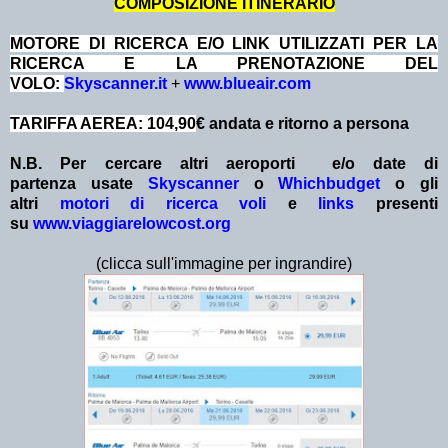
COMPOSIZIONE ITINERARIO
MOTORE DI RICERCA E/O LINK UTILIZZATI PER LA
RICERCA E LA PRENOTAZIONE DEL
VOLO:
Skyscanner.it
+
www.blueair.com
TARIFFA AEREA: 104,90
€ andata e ritorno a persona
N.B. Per cercare altri aeroporti e/o date
di
partenza
usate
Skyscanner
o
Whichbudget
o gli
altri
motori di ricerca voli
e
links
presenti
su
www.viaggiarelowcost.org
(clicca sull'immagine per ingrandire)