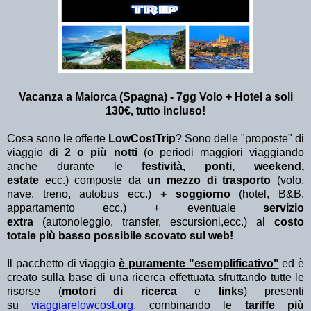
Vacanza a Maiorca (Spagna) - 7gg Volo + Hotel a soli
130€, tutto incluso!
Cosa sono le offerte
LowCostTrip
? Sono delle "proposte" di
viaggio di
2 o più notti
(o periodi maggiori viaggiando
anche durante le
festività, ponti, weekend,
estate
ecc.)
composte da
un mezzo di trasporto
(volo,
nave, treno, autobus ecc.)
+ soggiorno
(hotel, B&B,
appartamento ecc.) + eventuale
servizio
extra
(autonoleggio, transfer, escursioni,ecc.) al
costo
totale più basso possibile scovato sul web!
Il pacchetto di viaggio
è puramente "esemplificativo"
ed è
creato sulla base di una ricerca effettuata sfruttando tutte le
risorse (
motori di ricerca
e
links
) presenti
su
viaggiarelowcost.org
. combinando le
tariffe più