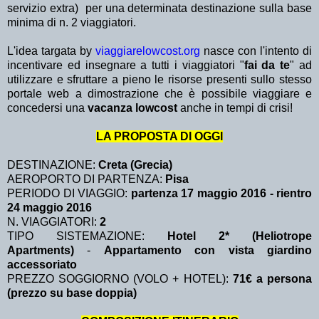
servizio extra)
per una determinata destinazione sulla base
minima di n. 2 viaggiatori.
L'idea targata by
viaggiarelowcost.org
nasce con l'intento di
incentivare ed insegnare a tutti i viaggiatori "
fai da te
" ad
utilizzare e sfruttare a pieno le risorse presenti sullo stesso
portale web a dimostrazione che è possibile viaggiare e
concedersi una
vacanza lowcost
anche in tempi di crisi!
LA PROPOSTA DI OGGI
DESTINAZIONE:
Creta (Grecia)
AEROPORTO DI PARTENZA:
Pisa
PERIODO DI VIAGGIO:
partenza 17 maggio 2016 - rientro
24 maggio 2016
N. VIAGGIATORI:
2
TIPO SISTEMAZIONE:
Hotel 2* (Heliotrope
Apartments)
-
Appartamento con vista giardino
accessoriato
PREZZO SOGGIORNO (VOLO + HOTEL):
71€ a persona
(prezzo su base doppia)