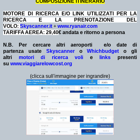
COMPOSIZIONE ITINERARIO
MOTORE DI RICERCA E/O LINK UTILIZZATI PER LA
RICERCA E LA PRENOTAZIONE DEL
VOLO:
Skyscanner.it
+
www.ryanair.com
TARIFFA AEREA: 29,40
€ andata e ritorno a persona
N.B. Per cercare altri aeroporti e/o date
di
partenza
usate
Skyscanner
o
Whichbudget
o gli
altri
motori di ricerca voli
e
links
presenti
su
www.viaggiarelowcost.org
(clicca sull'immagine per ingrandire)