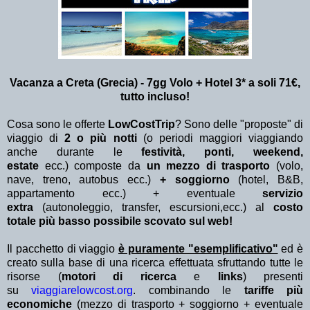
Vacanza a Creta (Grecia) - 7gg Volo + Hotel 3* a soli 71€,
tutto incluso!
Cosa sono le offerte
LowCostTrip
? Sono delle "proposte" di
viaggio di
2 o più notti
(o periodi maggiori viaggiando
anche durante le
festività, ponti, weekend,
estate
ecc.)
composte da
un mezzo di trasporto
(volo,
nave, treno, autobus ecc.)
+ soggiorno
(hotel, B&B,
appartamento ecc.) + eventuale
servizio
extra
(autonoleggio, transfer, escursioni,ecc.) al
costo
totale più basso possibile scovato sul web!
Il pacchetto di viaggio
è puramente "esemplificativo"
ed è
creato sulla base di una ricerca effettuata sfruttando tutte le
risorse (
motori di ricerca
e
links
) presenti
su
viaggiarelowcost.org
. combinando le
tariffe più
economiche
(mezzo di trasporto + soggiorno + eventuale