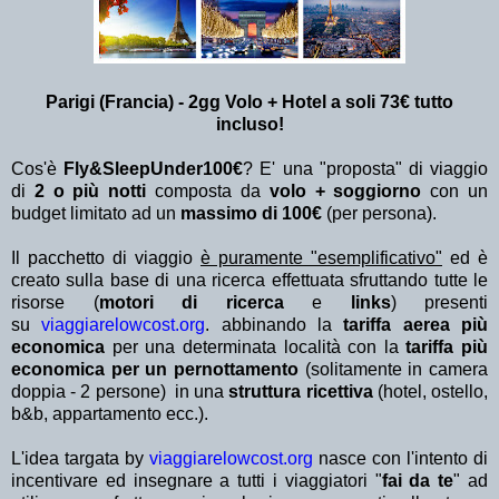
Parigi (Francia) - 2gg Volo + Hotel a soli 73€ tutto
incluso!
Cos'è
Fly&SleepUnder100€
? E' una "proposta" di viaggio
di
2 o più notti
composta da
volo + soggiorno
con un
budget limitato ad un
massimo di 100€
(per persona).
Il pacchetto di viaggio
è puramente "esemplificativo"
ed è
creato sulla base di una ricerca effettuata sfruttando tutte le
risorse (
motori di ricerca
e
links
) presenti
su
viaggiarelowcost.org
. abbinando la
tariffa aerea più
economica
per una determinata località con la
tariffa più
economica per un pernottamento
(solitamente in camera
doppia - 2 persone) in una
struttura ricettiva
(hotel, ostello,
b&b, appartamento ecc.).
L'idea targata by
viaggiarelowcost.org
nasce con l'intento di
incentivare ed insegnare a tutti i viaggiatori "
fai da te
" ad