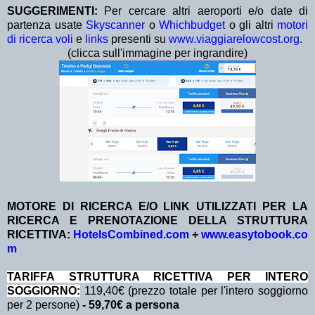
SUGGERIMENTI:
Per cercare altri aeroporti e/o date di
partenza usate
Skyscanner
o
Whichbudget
o gli altri
motori
di ricerca voli
e
links
presenti su
www.viaggiarelowcost.org
.
(clicca sull'immagine per ingrandire)
MOTORE DI RICERCA E/O LINK UTILIZZATI PER LA
RICERCA E PRENOTAZIONE DELLA STRUTTURA
RICETTIVA:
HotelsCombined.com
+
www.easytobook.co
m
TA
RIFFA STRUTTURA RICETTIVA PER INTERO
SOGGIORNO:
119,40€ (prezzo totale per l'intero soggiorno
per 2 persone)
- 59,70€ a persona