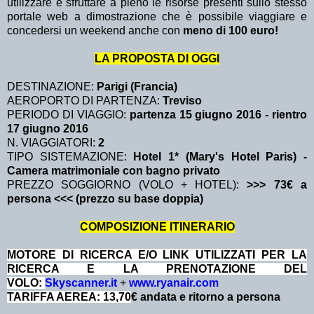
utilizzare e sfruttare a pieno le risorse presenti sullo stesso
portale web a dimostrazione che è possibile viaggiare e
concedersi un weekend anche con
meno di 100 euro!
LA PROPOSTA DI OGGI
DESTINAZIONE:
Parigi (Francia)
AEROPORTO DI PARTENZA:
Treviso
PERIODO DI VIAGGIO:
partenza 15 giugno 2016
- rientro
17 giugno 2016
N. VIAGGIATORI:
2
TIPO SISTEMAZIONE:
Hotel 1* (Mary's Hotel Paris) -
Camera matrimoniale con bagno privato
PREZZO SOGGIORNO (VOLO + HOTEL):
>>> 73€ a
persona <<< (prezzo su base doppia)
COMPOSIZIONE ITINERARIO
MOTORE DI RICERCA E/O LINK UTILIZZATI PER LA
RICERCA E LA PRENOTAZIONE DEL
VOLO:
Skyscanner.it
+
www.ryanair.com
TARIFFA AEREA: 13,70
€ andata e ritorno a persona