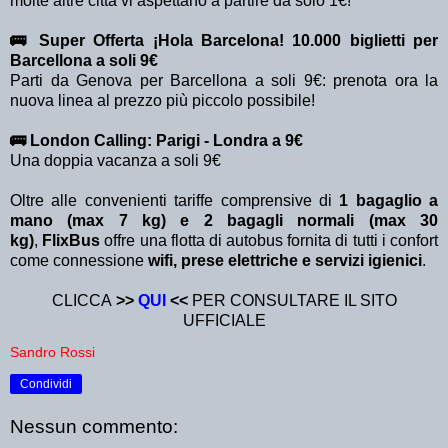
molte altre città vi aspettano a partire da solo 1€!
🚌 Super Offerta ¡Hola Barcelona! 10.000 biglietti per
Barcellona a soli 9€
Parti da Genova per Barcellona a soli 9€: prenota ora la
nuova linea al prezzo più piccolo possibile!
🚌 London Calling: Parigi - Londra a 9€
Una doppia vacanza a soli 9€
Oltre alle convenienti tariffe comprensive di
1 bagaglio a
mano (max 7 kg) e 2 bagagli normali (max 30
kg)
,
FlixBus
offre una flotta di autobus fornita di tutti i confort
come connessione
wifi, prese elettriche e servizi igienici
.
CLICCA
>>
QUI
<<
PER CONSULTARE IL SITO
UFFICIALE
Sandro Rossi
Condividi
Nessun commento: