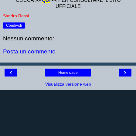
CLICCA
>>
QUI
<<
PER CONSULTARE IL SITO
UFFICIALE
Sandro Rossi
Condividi
Nessun commento:
Posta un commento
‹
›
Home page
Visualizza versione web