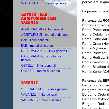
per
volare
in qua
VOLO+HOTELS - links generali
La promozione è d
OSTELLI - B&B -
AGRITURISMI CASE
Partenze da R
VACANZA
Roma-Lampedus
AGRITURISMI - links generali
Roma-Pantelleria
Roma-Cefalonia
AGRITURISMI - motori di ricerca
Roma-Corfù
dal 
BeB - links generali
Roma-Creta (Her
BeB - motori di ricerca
Roma-Mykonos
CASE VACANZA - links generali
Roma-Preveza (L
CASE VACANZE - motori di
Roma-Rodi
dal 1
ricerca
Roma-Santorini (
OSTELLI - links generali
Roma-Skiathos
d
OSTELLI - motori di ricerca
Roma-Zante (Zak
Partenze da 
VACANZE
Bergamo-Lampe
SPECIALE NEVE - links generali
Bergamo-Pantelle
Bergamo-Creta (
VACANZE - links generali
Bergamo-Mykon
VACANZE - motori di ricerca
Bergamo-Rodi
da
Bergamo-Santori