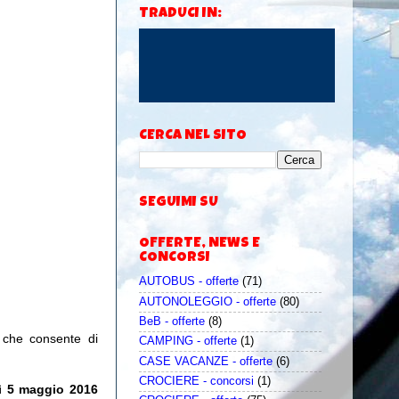
TRADUCI IN:
CERCA NEL SITO
SEGUIMI SU
OFFERTE, NEWS E
CONCORSI
AUTOBUS - offerte
(71)
AUTONOLEGGIO - offerte
(80)
BeB - offerte
(8)
 che consente di
CAMPING - offerte
(1)
CASE VACANZE - offerte
(6)
CROCIERE - concorsi
(1)
dì 5 maggio 2016