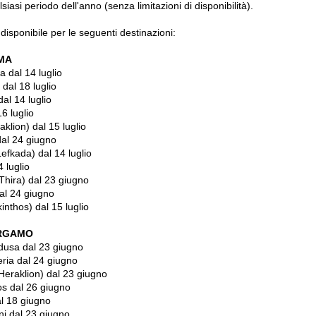
lsiasi periodo dell'anno (senza limitazioni di disponibilità).
isponibile per le seguenti destinazioni:
OMA
a
dal 14 luglio
dal 18 luglio
dal 14 luglio
16 luglio
aklion)
dal 15 luglio
dal 24 giugno
efkada)
dal 14 luglio
4 luglio
Thira)
dal 23 giugno
al 24 giugno
inthos)
dal 15 luglio
BERGAMO
dusa
dal 23 giugno
ria
dal 24 giugno
Heraklion)
dal 23 giugno
os
dal 26 giugno
l 18 giugno
ni
dal 23 giugno