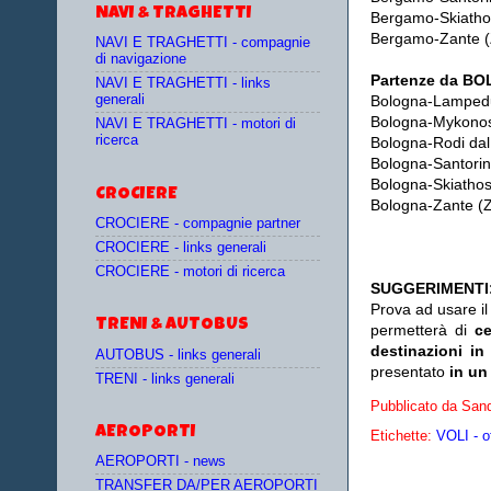
NAVI & TRAGHETTI
Bergamo-Skiatho
Bergamo-Zante (
NAVI E TRAGHETTI - compagnie
di navigazione
Partenze da B
NAVI E TRAGHETTI - links
generali
Bologna-Lamped
Bologna-Mykono
NAVI E TRAGHETTI - motori di
ricerca
Bologna-Rodi
dal
Bologna-Santorin
Bologna-Skiatho
CROCIERE
Bologna-Zante (Z
CROCIERE - compagnie partner
CROCIERE - links generali
CROCIERE - motori di ricerca
SUGGERIMENTI
Prova ad usare i
TRENI & AUTOBUS
permetterà di
c
destinazioni in
AUTOBUS - links generali
presentato
in un
TRENI - links generali
Pubblicato da
Sand
AEROPORTI
Etichette:
VOLI - o
AEROPORTI - news
TRANSFER DA/PER AEROPORTI