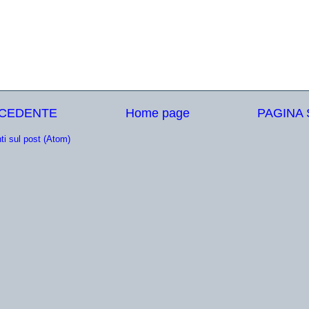
ECEDENTE
Home page
PAGINA
i sul post (Atom)