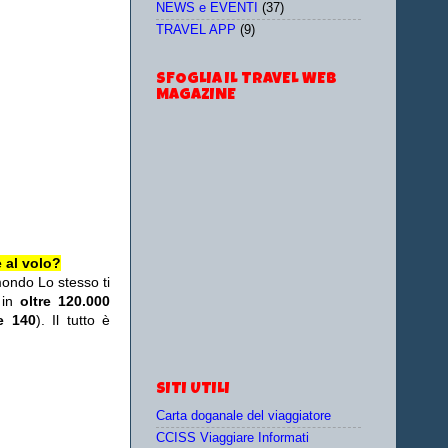
NEWS e EVENTI
(37)
TRAVEL APP
(9)
SFOGLIA IL TRAVEL WEB
MAGAZINE
 al volo?
mondo Lo stesso ti
 in
oltre 120.000
re 140
). Il tutto è
SITI UTILI
Carta doganale del viaggiatore
CCISS Viaggiare Informati