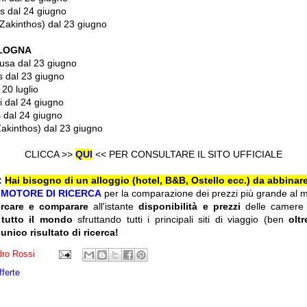
s
dal 24 giugno
Zakinthos)
dal 23 giugno
OLOGNA
usa
dal 23 giugno
s
dal 23 giugno
 20 luglio
i
dal 24 giugno
s
dal 24 giugno
akinthos)
dal 23 giugno
CLICCA >>
QUI
<< PER CONSULTARE IL SITO UFFICIALE
:
Hai bisogno di un alloggio (hotel, B&B, Ostello ecc.) da abbinare
l
MOTORE DI RICERCA
per la comparazione dei prezzi più grande al 
ercare e comparare
all'istante
disponibilità e prezzi
delle camere
 tutto il mondo
sfruttando tutti i principali siti di viaggio (ben
olt
 unico risultato di ricerca!
ro Rossi
fferte