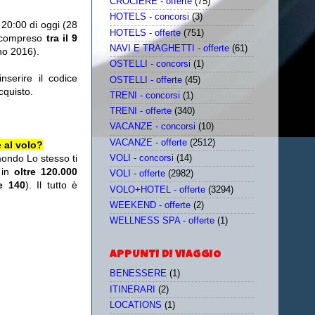
CROCIERE - offerte
(75)
HOTELS - concorsi
(3)
 20:00 di oggi (28
HOTELS - offerte
(751)
 compreso
tra il 9
NAVI E TRAGHETTI - offerte
(61)
no 2016).
OSTELLI - concorsi
(1)
erire il codice
OSTELLI - offerte
(45)
cquisto.
TRENI - concorsi
(1)
TRENI - offerte
(340)
VACANZE - concorsi
(10)
VACANZE - offerte
(2512)
 al volo?
mondo Lo stesso ti
VOLI - concorsi
(14)
 in
oltre 120.000
VOLI - offerte
(2982)
re 140
). Il tutto è
VOLO+HOTEL - offerte
(3294)
WEEKEND - offerte
(2)
WELLNESS SPA - offerte
(1)
APPUNTI DI VIAGGIO
BENESSERE
(1)
ITINERARI
(2)
LOCATIONS
(1)