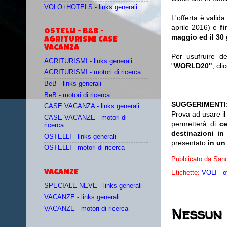
VOLO+HOTELS - links generali
L'offerta è valida
aprile 2016) e
fi
OSTELLI - B&B -
maggio ed il 30
AGRITURISMI CASE
VACANZA
Per usufruire d
AGRITURISMI - links generali
"
WORLD20"
, cl
AGRITURISMI - motori di ricerca
BeB - links generali
BeB - motori di ricerca
SUGGERIMENTI
CASE VACANZA - links generali
Prova ad usare i
CASE VACANZE - motori di
permetterà di
c
ricerca
destinazioni in
OSTELLI - links generali
presentato
in un
OSTELLI - motori di ricerca
Pubblicato da
Sand
VACANZE
Etichette:
VOLI - o
SPECIALE NEVE - links generali
VACANZE - links generali
Nessun
VACANZE - motori di ricerca