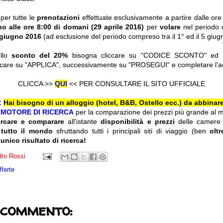
 per tutte le
prenotazioni
effettuate esclusivamente a partire dalle ore
no alle ore 8:00 di domani (29 aprile 2016)
per
volare
nel periodo
 giugno 2016
(ad esclusione del periodo compreso tra il 1° ed il 5 giug
ello
sconto del 20%
bisogna cliccare su "CODICE SCONTO" ed ins
iccare su "APPLICA", successivamente su "PROSEGUI" e completare l'a
CLICCA >>
QUI
<< PER CONSULTARE IL SITO UFFICIALE
:
Hai bisogno di un alloggio (hotel, B&B, Ostello ecc.) da abbinare
l
MOTORE DI RICERCA
per la comparazione dei prezzi più grande al 
ercare e comparare
all'istante
disponibilità e prezzi
delle camere
 tutto il mondo
sfruttando tutti i principali siti di viaggio (ben
olt
 unico risultato di ricerca!
ro Rossi
fferte
 commento: