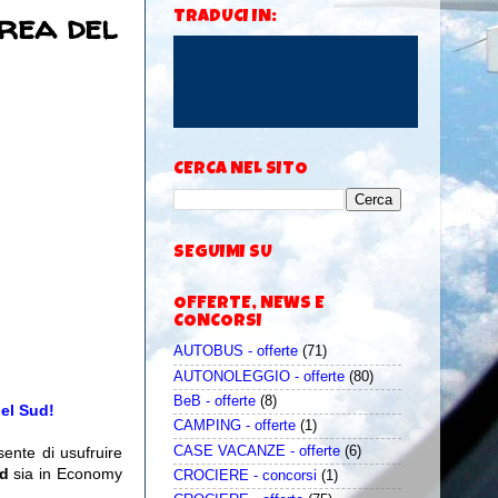
orea del
TRADUCI IN:
CERCA NEL SITO
SEGUIMI SU
OFFERTE, NEWS E
CONCORSI
AUTOBUS - offerte
(71)
AUTONOLEGGIO - offerte
(80)
BeB - offerte
(8)
del Sud!
CAMPING - offerte
(1)
CASE VACANZE - offerte
(6)
ente di usufruire
ud
sia in Economy
CROCIERE - concorsi
(1)