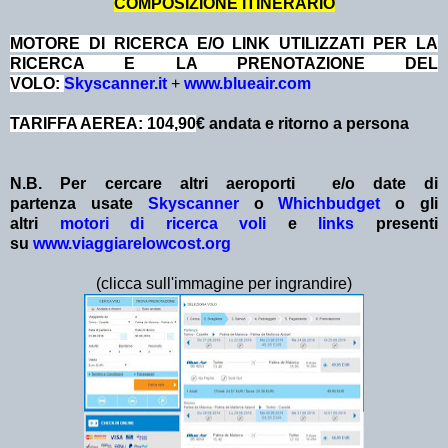
COMPOSIZIONE ITINERARIO
MOTORE DI RICERCA E/O LINK UTILIZZATI PER LA
RICERCA E LA PRENOTAZIONE DEL
VOLO:
Skyscanner.it
+
www.blueair.com
TARIFFA AEREA: 104,90
€ andata e ritorno a persona
N.B. Per cercare altri aeroporti e/o date
di
partenza
usate
Skyscanner
o
Whichbudget
o gli
altri
motori di ricerca voli
e
links
presenti
su
www.viaggiarelowcost.org
(clicca sull'immagine per ingrandire)