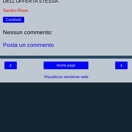
DELL'OFFERTA STESSA.
Sandro Rossi
Condividi
Nessun commento:
Posta un commento
‹
›
Home page
Visualizza versione web