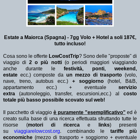
Estate a Maiorca (Spagna) - 7gg Volo + Hotel a soli 187€,
tutto incluso!
Cosa sono le offerte
LowCostTrip
? Sono delle "proposte" di
viaggio di
2 o più notti
(o periodi maggiori viaggiando
anche durante le
festività, ponti, weekend,
estate
ecc.)
composte da
un mezzo di trasporto
(volo,
nave, treno, autobus ecc.)
+ soggiorno
(hotel, B&B,
appartamento ecc.) + eventuale
servizio
extra
(autonoleggio, transfer, escursioni,ecc.) al
costo
totale più basso possibile scovato sul web!
Il pacchetto di viaggio
è puramente "esemplificativo"
ed è
creato sulla base di una ricerca effettuata sfruttando tutte le
risorse (
motori di ricerca
e
links
) presenti
su
viaggiarelowcost.org
. combinando le
tariffe più
economiche
(mezzo di trasporto + soggiorno + eventuale