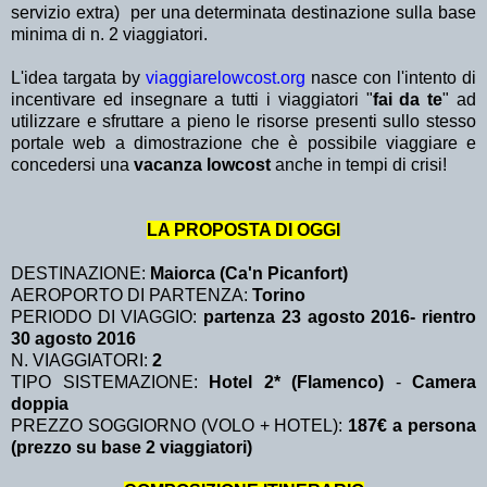
servizio extra)
per una determinata destinazione sulla base
minima di n. 2 viaggiatori.
L'idea targata by
viaggiarelowcost.org
nasce con l'intento di
incentivare ed insegnare a tutti i viaggiatori "
fai da te
" ad
utilizzare e sfruttare a pieno le risorse presenti sullo stesso
portale web a dimostrazione che è possibile viaggiare e
concedersi una
vacanza lowcost
anche in tempi di crisi!
LA PROPOSTA DI OGGI
DESTINAZIONE:
Maiorca (Ca'n Picanfort)
AEROPORTO DI PARTENZA:
Torino
PERIODO DI VIAGGIO:
partenza 23 agosto 2016- rientro
30 agosto 2016
N. VIAGGIATORI:
2
TIPO SISTEMAZIONE:
Hotel 2* (Flamenco)
-
Camera
doppia
PREZZO SOGGIORNO (VOLO + HOTEL):
187€ a persona
(prezzo su base 2 viaggiatori)