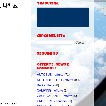
 4* a
TRADUCI IN:
CERCA NEL SITO
SEGUIMI SU
OFFERTE, NEWS E
CONCORSI
AUTOBUS - offerte
(71)
AUTONOLEGGIO - offerte
(80)
BeB - offerte
(8)
CAMPING - offerte
(1)
CASE VACANZE - offerte
(6)
CROCIERE - concorsi
(1)
to incluso!