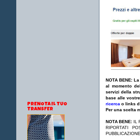
NOTA BENE: La s
al momento del
servizi della s
base alle vostr
ricerca
o links d
PRENOTA IL TUO
TRANSFER
Per una scelta m
NOTA BENE:
IL
RIPORTATI P
PUBBLICAZIONE