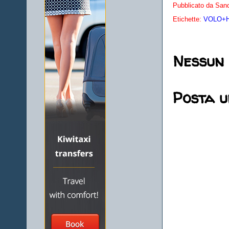
Pubblicato da
Sand
Etichette:
VOLO+HO
Nessun
Posta 