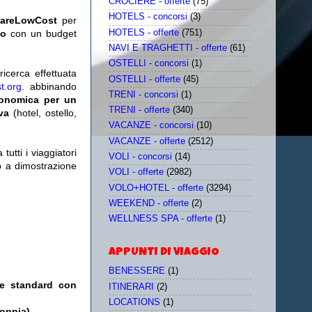
CROCIERE - offerte
(75)
HOTELS - concorsi
(3)
iareLowCost
per
HOTELS - offerte
(751)
no
con un budget
NAVI E TRAGHETTI - offerte
(61)
OSTELLI - concorsi
(1)
icerca effettuata
OSTELLI - offerte
(45)
t.org
. abbinando
TRENI - concorsi
(1)
conomica per un
TRENI - offerte
(340)
iva
(hotel, ostello,
VACANZE - concorsi
(10)
VACANZE - offerte
(2512)
utti i viaggiatori
VOLI - concorsi
(14)
eb a dimostrazione
VOLI - offerte
(2982)
VOLO+HOTEL - offerte
(3294)
WEEKEND - offerte
(2)
WELLNESS SPA - offerte
(1)
APPUNTI DI VIAGGIO
BENESSERE
(1)
le standard con
ITINERARI
(2)
LOCATIONS
(1)
doppia)