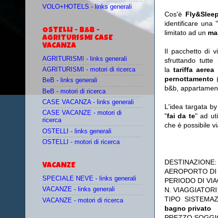
VOLO+HOTELS - links generali
Cos'è
Fly&Slee
identificare una 
OSTELLI - B&B -
limitato ad un
ma
AGRITURISMI CASE
VACANZA
Il pacchetto di 
AGRITURISMI - links generali
sfruttando tutte 
la
tariffa aerea
AGRITURISMI - motori di ricerca
pernottamento
(
BeB - links generali
b&b, appartament
BeB - motori di ricerca
CASE VACANZA - links generali
L'idea targata b
CASE VACANZE - motori di
"
fai da te
" ad ut
ricerca
che è possibile 
OSTELLI - links generali
OSTELLI - motori di ricerca
DESTINAZIONE
VACANZE
AEROPORTO DI
SPECIALE NEVE - links generali
PERIODO DI VIA
N. VIAGGIATORI
VACANZE - links generali
TIPO SISTEMA
VACANZE - motori di ricerca
bagno privato
PREZZO SOGGI