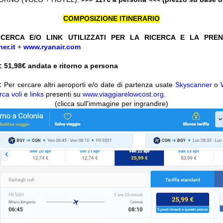
COMPOSIZIONE ITINERARIO
CERCA E/O LINK UTILIZZATI PER LA RICERCA E LA PRE
er.it
+
www.ryanair.com
 51,98
€ andata e ritorno a persona
:
Per cercare altri aeroporti e/o date di partenza usate
Skyscanner
o
rca voli
e
links
presenti su
www.viaggiarelowcost.org
.
(clicca sull'immagine per ingrandire)