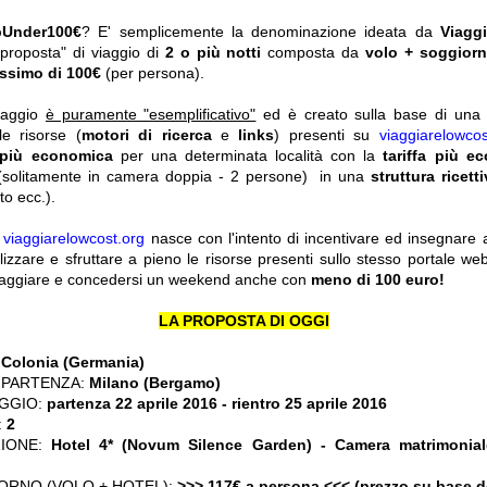
pUnder100€
? E' semplicemente la denominazione ideata da
Viagg
"proposta" di viaggio di
2 o più notti
composta da
volo + soggior
ssimo di 100€
(per persona).
viaggio
è puramente "esemplificativo"
ed è creato sulla base di una r
le risorse (
motori di ricerca
e
links
) presenti su
viaggiarelowcos
 più economica
per una determinata località con la
tariffa più e
solitamente in camera doppia - 2 persone) in una
struttura ricett
o ecc.).
y
viaggiarelowcost.org
nasce con l'intento di incentivare ed insegnare a t
ilizzare e sfruttare a pieno le risorse presenti sullo stesso portale w
viaggiare e concedersi un weekend anche con
meno di 100 euro!
LA PROPOSTA DI OGGI
:
Colonia (Germania)
 PARTENZA:
Milano (Bergamo)
GGIO:
partenza 22 aprile 2016
- rientro 25 aprile 2016
:
2
ZIONE:
Hotel 4* (Novum Silence Garden) - Camera matrimonia
ORNO (VOLO + HOTEL):
>>> 117€ a persona <<< (prezzo su base 