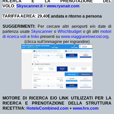
RICERCA E LA PRENOTAZIONE DEL
VOLO:
Skyscanner.it
+
www.ryanair.com
TARIFFA AEREA: 29,40
€ andata e ritorno a persona
SUGGERIMENTI:
Per cercare altri aeroporti e/o date di
partenza usate
Skyscanner
o
Whichbudget
o gli altri
motori
di ricerca voli
e
links
presenti su
www.viaggiarelowcost.org
.
(clicca sull'immagine per ingrandire)
MOTORE DI RICERCA E/O LINK UTILIZZATI PER LA
RICERCA E PRENOTAZIONE DELLA STRUTTURA
RICETTIVA:
HotelsCombined.com
+
www.hrs.com