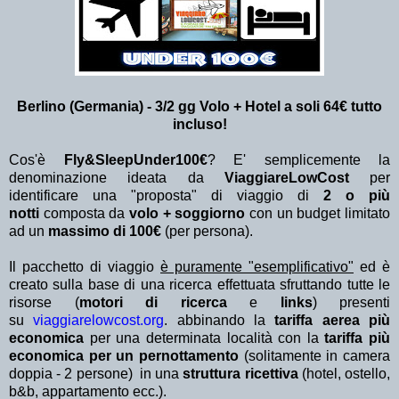
Berlino (Germania) - 3/2 gg Volo + Hotel a soli 64€ tutto
incluso!
Cos'è
Fly&SleepUnder100€
? E' semplicemente la
denominazione ideata da
ViaggiareLowCost
per
identificare una "proposta" di viaggio di
2 o più
notti
composta da
volo + soggiorno
con un budget limitato
ad un
massimo di 100€
(per persona).
Il pacchetto di viaggio
è puramente "esemplificativo"
ed è
creato sulla base di una ricerca effettuata sfruttando tutte le
risorse (
motori di ricerca
e
links
) presenti
su
viaggiarelowcost.org
. abbinando la
tariffa aerea più
economica
per una determinata località con la
tariffa più
economica per un pernottamento
(solitamente in camera
doppia - 2 persone) in una
struttura ricettiva
(hotel, ostello,
b&b, appartamento ecc.).