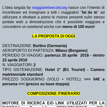
L'idea targata by
viaggiarelowcost.org
nasce con l'intento di
incentivare ed insegnare a tutti i viaggiatori "
fai da te
" ad
utilizzare e sfruttare a pieno le risorse presenti sullo stesso
portale web a dimostrazione che è possibile viaggiare e
concedersi un weekend anche con
meno di 100 euro!
LA PROPOSTA DI OGGI
DESTINAZIONE:
Berlino (Germania)
AEROPORTO DI PARTENZA:
Milano (Bergamo)
PERIODO DI VIAGGIO:
partenza 20 aprile 2016
- rientro
22 aprile 2016
N. VIAGGIATORI:
2
TIPO SISTEMAZIONE:
Hotel 1* (B1 Tourist) - Camera
matrimoniale standard
PREZZO SOGGIORNO (VOLO + HOTEL):
>>> 64€ a
persona <<< (prezzo su base doppia)
COMPOSIZIONE ITINERARIO
MOTORE DI RICERCA E/O LINK UTILIZZATI PER LA