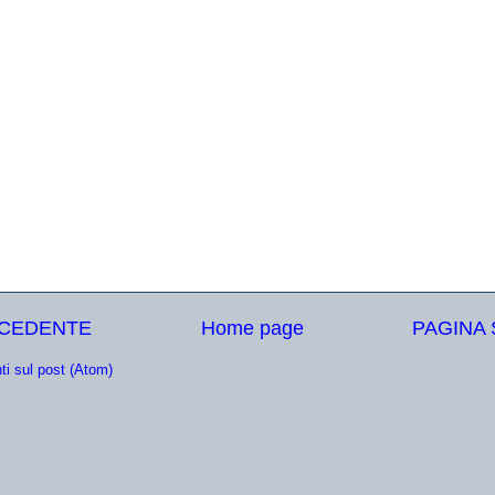
ECEDENTE
Home page
PAGINA
i sul post (Atom)