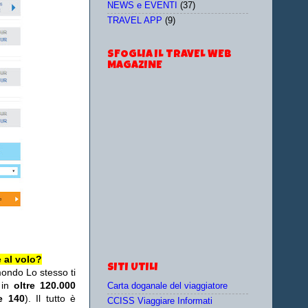
NEWS e EVENTI
(37)
TRAVEL APP
(9)
SFOGLIA IL TRAVEL WEB
MAGAZINE
 al volo?
SITI UTILI
mondo Lo stesso ti
 in
oltre 120.000
Carta doganale del viaggiatore
re 140
). Il tutto è
CCISS Viaggiare Informati