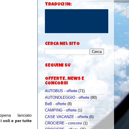
TRADUCI IN:
CERCA NEL SITO
SEGUIMI SU
OFFERTE, NEWS E
CONCORSI
AUTOBUS - offerte
(71)
AUTONOLEGGIO - offerte
(80)
BeB - offerte
(8)
CAMPING - offerte
(1)
pena lanciato
CASE VACANZE - offerte
(6)
 voli e per tutte
CROCIERE - concorsi
(1)