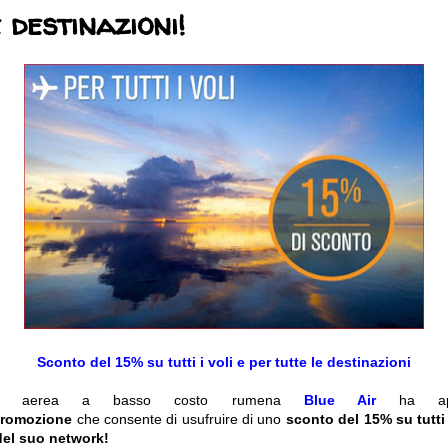
 destinazioni!
Sconto del 15% su tutti i voli e per tutte le destinazioni
ia aerea a basso costo rumena
Blue Air
ha ap
romozione
che consente di usufruire di uno
sconto del 15% su tutti i
del suo network!