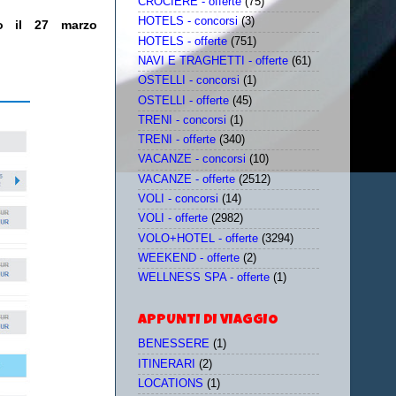
CROCIERE - offerte
(75)
HOTELS - concorsi
(3)
ro il 27 marzo
HOTELS - offerte
(751)
NAVI E TRAGHETTI - offerte
(61)
OSTELLI - concorsi
(1)
OSTELLI - offerte
(45)
TRENI - concorsi
(1)
TRENI - offerte
(340)
VACANZE - concorsi
(10)
VACANZE - offerte
(2512)
VOLI - concorsi
(14)
VOLI - offerte
(2982)
VOLO+HOTEL - offerte
(3294)
WEEKEND - offerte
(2)
WELLNESS SPA - offerte
(1)
APPUNTI DI VIAGGIO
BENESSERE
(1)
ITINERARI
(2)
LOCATIONS
(1)