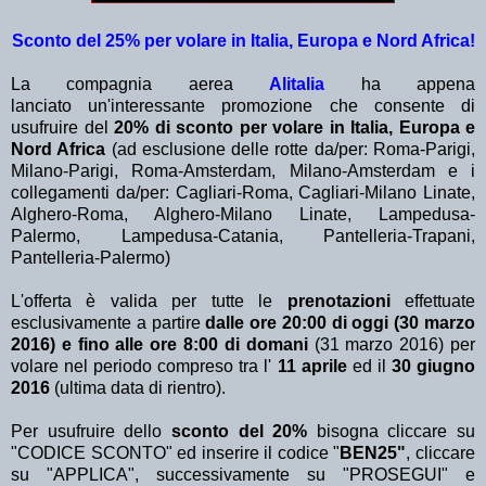
Sconto del 25% per volare in Italia, Europa e Nord Africa!
La compagnia aerea
Alitalia
ha appena
lanciato un'interessante promozione che consente di
usufruire del
20% di sconto per volare in Italia, Europa e
Nord Africa
(ad esclusione delle rotte da/per: Roma-Parigi,
Milano-Parigi, Roma-Amsterdam, Milano-Amsterdam e i
collegamenti da/per: Cagliari-Roma, Cagliari-Milano Linate,
Alghero-Roma, Alghero-Milano Linate, Lampedusa-
Palermo, Lampedusa-Catania, Pantelleria-Trapani,
Pantelleria-Palermo)
L'offerta è valida per tutte le
prenotazioni
effettuate
esclusivamente a partire
dalle ore 20:00 di oggi (30 marzo
2016) e fino alle ore 8:00 di domani
(31 marzo 2016) per
volare nel periodo compreso tra l'
11 aprile
ed il
30 giugno
2016
(ultima data di rientro).
Per usufruire dello
sconto del 20%
bisogna cliccare su
"CODICE SCONTO" ed inserire il codice "
BEN25"
, cliccare
su "APPLICA", successivamente su "PROSEGUI" e