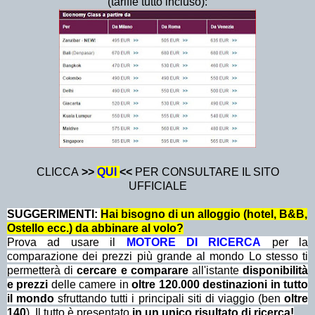
(tariffe tutto incluso):
CLICCA
>>
QUI
<<
PER CONSULTARE IL SITO
UFFICIALE
SUGGERIMENTI:
Hai bisogno di un alloggio (hotel, B&B,
Ostello ecc.) da abbinare al volo?
Prova ad usare il
MOTORE DI RICERCA
per la
comparazione dei prezzi più grande al mondo Lo stesso ti
permetterà di
cercare e comparare
all'istante
disponibilità
e prezzi
delle camere in
oltre 120.000 destinazioni in tutto
il mondo
sfruttando tutti i principali siti di viaggio (ben
oltre
140
). Il tutto è presentato
in un unico risultato di ricerca!