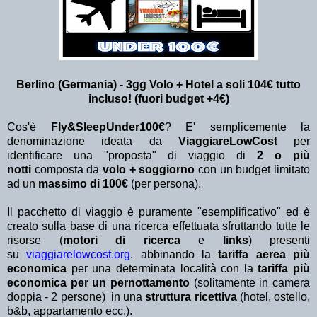
Berlino (Germania) - 3gg Volo + Hotel a soli 104€ tutto
incluso! (fuori budget +4€)
Cos'è
Fly&SleepUnder100€
? E' semplicemente la
denominazione ideata da
ViaggiareLowCost
per
identificare una "proposta" di viaggio di
2 o più
notti
composta da
volo + soggiorno
con un budget limitato
ad un
massimo di 100€
(per persona).
Il pacchetto di viaggio
è puramente "esemplificativo"
ed è
creato sulla base di una ricerca effettuata sfruttando tutte le
risorse (
motori di ricerca
e
links
) presenti
su
viaggiarelowcost.org
. abbinando la
tariffa aerea più
economica
per una determinata località con la
tariffa più
economica per un pernottamento
(solitamente in camera
doppia - 2 persone) in una
struttura ricettiva
(hotel, ostello,
b&b, appartamento ecc.).