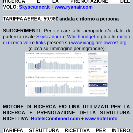
RICERCA E LA PRENOTAZIONE DEL
VOLO:
Skyscanner.it
+
www.ryanair.com
TARIFFA AEREA: 59,98
€ andata e ritorno a persona
SUGGERIMENTI:
Per cercare altri aeroporti e/o date di
partenza usate
Skyscanner
o
Whichbudget
o gli altri
motori
di ricerca voli
e
links
presenti su
www.viaggiarelowcost.org
.
(clicca sull'immagine per ingrandire)
MOTORE DI RICERCA E/O LINK UTILIZZATI PER LA
RICERCA E PRENOTAZIONE DELLA STRUTTURA
RICETTIVA:
HotelsCombined.com
+
www.hotel.info
TA
RIFFA STRUTTURA RICETTIVA PER INTERO