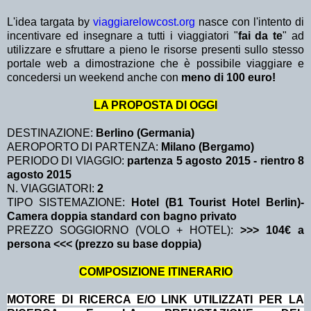
L'idea targata by
viaggiarelowcost.org
nasce con l'intento di
incentivare ed insegnare a tutti i viaggiatori "
fai da te
" ad
utilizzare e sfruttare a pieno le risorse presenti sullo stesso
portale web a dimostrazione che è possibile viaggiare e
concedersi un weekend anche con
meno di 100 euro!
LA PROPOSTA DI OGGI
DESTINAZIONE:
Berlino (Germania)
AEROPORTO DI PARTENZA:
Milano (Bergamo)
PERIODO DI VIAGGIO:
partenza 5 agosto 2015
- rientro 8
agosto 2015
N. VIAGGIATORI:
2
TIPO SISTEMAZIONE:
Hotel (B1 Tourist Hotel Berlin)-
Camera doppia standard con bagno privato
PREZZO SOGGIORNO (VOLO + HOTEL):
>>> 104€ a
persona <<< (prezzo su base doppia)
COMPOSIZIONE ITINERARIO
MOTORE DI RICERCA E/O LINK UTILIZZATI PER LA