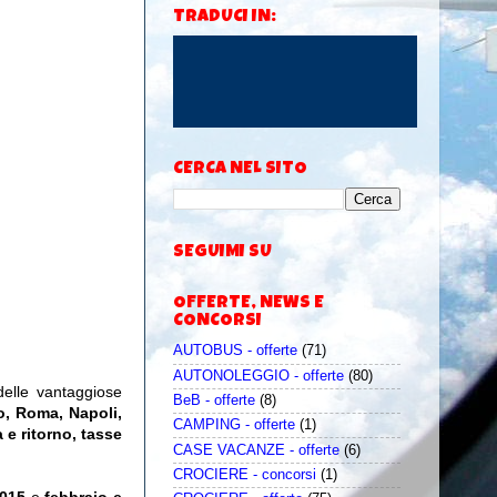
TRADUCI IN:
CERCA NEL SITO
SEGUIMI SU
OFFERTE, NEWS E
CONCORSI
AUTOBUS - offerte
(71)
AUTONOLEGGIO - offerte
(80)
delle vantaggiose
BeB - offerte
(8)
o, Roma, Napoli,
CAMPING - offerte
(1)
 e ritorno, tasse
CASE VACANZE - offerte
(6)
CROCIERE - concorsi
(1)