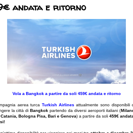
9€ andata e ritorno
Vola a Bangkok a partire da soli 459€ andata e ritorno
compagnia aerea turca
Turkish Airlines
attualmente sono disponibili 
ngere la città di
Bangkok
partendo da diversi aeroporti italiani (
Milan
, Catania, Bologna Pisa, Bari e Genova
) a partire da soli
459€ andata
si!