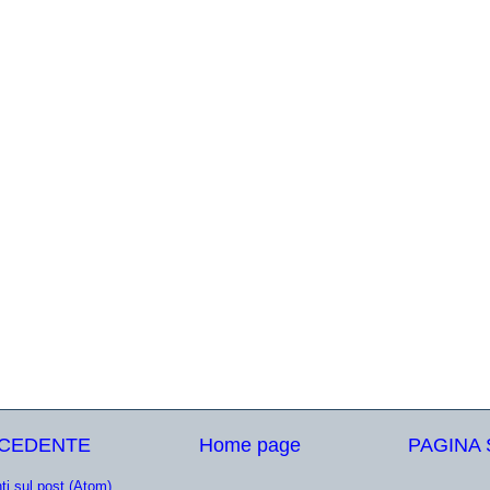
ECEDENTE
Home page
PAGINA
i sul post (Atom)