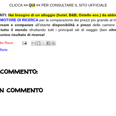
CLICCA
>>
QUI
<<
PER CONSULTARE IL SITO UFFICIALE
NTI:
Hai bisogno di un alloggio (hotel, B&B, Ostello ecc.) da abbi
l
MOTORE DI RICERCA
per la comparazione dei prezzi più grande al 
ercare e comparare
all'istante
disponibilità e prezzi
delle camere
 tutto il mondo
sfruttando tutti i principali siti di viaggio (ben
olt
 unico risultato di ricerca!
ro Rossi
fferte
 commento:
un commento