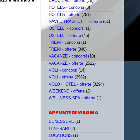
2015
e
febbraio e
CROCIERE - offerte
(75)
HOTELS - concorsi
(3)
HOTELS - offerte
(751)
NAVI E TRAGHETTI - offerte
(61)
OSTELLI - concorsi
(1)
OSTELLI - offerte
(45)
TRENI - concorsi
(1)
TRENI - offerte
(340)
VACANZE - concorsi
(10)
VACANZE - offerte
(2512)
VOLI - concorsi
(14)
VOLI - offerte
(2982)
VOLO+HOTEL - offerte
(3294)
WEEKEND - offerte
(2)
WELLNESS SPA - offerte
(1)
APPUNTI DI VIAGGIO
BENESSERE
(1)
ITINERARI
(2)
LOCATIONS
(1)