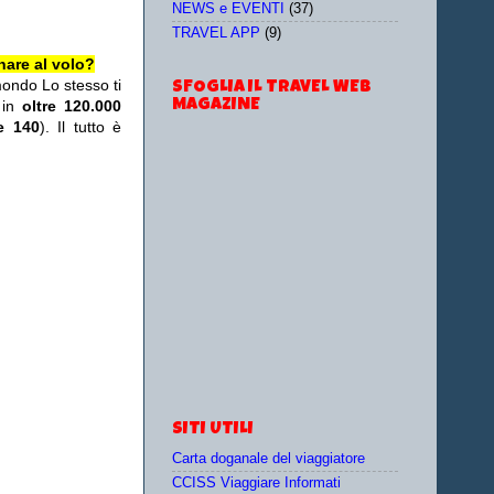
NEWS e EVENTI
(37)
TRAVEL APP
(9)
nare al volo?
mondo Lo stesso ti
SFOGLIA IL TRAVEL WEB
MAGAZINE
 in
oltre 120.000
re 140
). Il tutto è
SITI UTILI
Carta doganale del viaggiatore
CCISS Viaggiare Informati