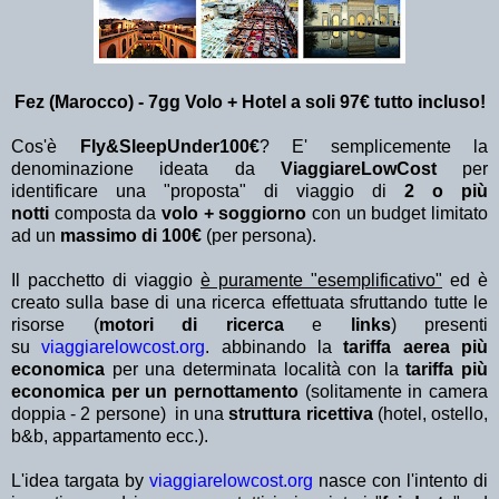
Fez (Marocco) - 7gg Volo + Hotel a soli 97€ tutto incluso!
Cos'è
Fly&SleepUnder100€
? E' semplicemente la
denominazione ideata da
ViaggiareLowCost
per
identificare una "proposta" di viaggio di
2 o più
notti
composta da
volo + soggiorno
con un budget limitato
ad un
massimo di 100€
(per persona).
Il pacchetto di viaggio
è puramente "esemplificativo"
ed è
creato sulla base di una ricerca effettuata sfruttando tutte le
risorse (
motori di ricerca
e
links
) presenti
su
viaggiarelowcost.org
. abbinando la
tariffa aerea più
economica
per una determinata località con la
tariffa più
economica per un pernottamento
(solitamente in camera
doppia - 2 persone) in una
struttura ricettiva
(hotel, ostello,
b&b, appartamento ecc.).
L'idea targata by
viaggiarelowcost.org
nasce con l'intento di