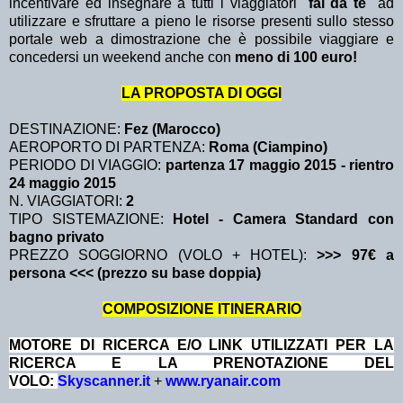
incentivare ed insegnare a tutti i viaggiatori "
fai da te
" ad
utilizzare e sfruttare a pieno le risorse presenti sullo stesso
portale web a dimostrazione che è possibile viaggiare e
concedersi un weekend anche con
meno di 100 euro!
LA PROPOSTA DI OGGI
DESTINAZIONE:
Fez (Marocco)
AEROPORTO DI PARTENZA:
Roma (Ciampino)
PERIODO DI VIAGGIO:
partenza 17 maggio 2015
- rientro
24 maggio 2015
N. VIAGGIATORI:
2
TIPO SISTEMAZIONE:
Hotel - Camera Standard con
bagno privato
PREZZO SOGGIORNO (VOLO + HOTEL):
>>> 97€ a
persona <<< (prezzo su base doppia)
COMPOSIZIONE ITINERARIO
MOTORE DI RICERCA E/O LINK UTILIZZATI PER LA
RICERCA E LA PRENOTAZIONE DEL
VOLO:
Skyscanner.it
+
www.ryanair.com