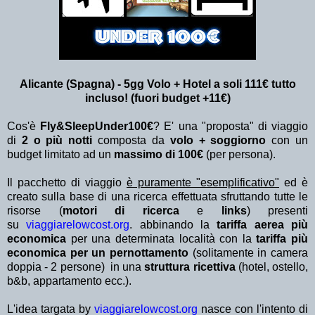
Alicante (Spagna) - 5gg Volo + Hotel a soli 111€ tutto
incluso! (fuori budget +11€)
Cos'è
Fly&SleepUnder100€
? E' una "proposta" di viaggio
di
2 o più notti
composta da
volo + soggiorno
con un
budget limitato ad un
massimo di 100€
(per persona).
Il pacchetto di viaggio
è puramente "esemplificativo"
ed è
creato sulla base di una ricerca effettuata sfruttando tutte le
risorse (
motori di ricerca
e
links
) presenti
su
viaggiarelowcost.org
. abbinando la
tariffa aerea più
economica
per una determinata località con la
tariffa più
economica per un pernottamento
(solitamente in camera
doppia - 2 persone) in una
struttura ricettiva
(hotel, ostello,
b&b, appartamento ecc.).
L'idea targata by
viaggiarelowcost.org
nasce con l'intento di