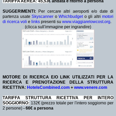
TARIFFA AEREA: 45,53
€ andata e ritorno a persona
SUGGERIMENTI:
Per cercare altri aeroporti e/o date di
partenza usate
Skyscanner
o
Whichbudget
o gli altri
motori
di ricerca voli
e
links
presenti su
www.viaggiarelowcost.org
.
(clicca sull'immagine per ingrandire)
MOTORE DI RICERCA E/O LINK UTILIZZATI PER LA
RICERCA E PRENOTAZIONE DELLA STRUTTURA
RICETTIVA:
HotelsCombined.com
+
www.venere.com
TA
RIFFA STRUTTURA RICETTIVA PER INTERO
SOGGIORNO:
132€ (prezzo totale per l'intero soggiorno per
2 persone)
- 66€ a persona