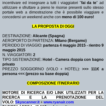
incentivare ed insegnare a tutti i viaggiatori "
fai da te
" ad
utilizzare e sfruttare a pieno le risorse presenti sullo stesso
portale web a dimostrazione che è possibile viaggiare e
concedersi un weekend anche con
meno di 100 euro!
LA PROPOSTA DI OGGI
DESTINAZIONE:
Alicante (Spagna)
AEROPORTO DI PARTENZA:
Milano (Bergamo)
PERIODO DI VIAGGIO:
partenza 4 maggio 2015
- rientro 9
maggio 2015
N. VIAGGIATORI:
2
TIPO SISTEMAZIONE:
Hotel - Camera doppia con bagno
privato
PREZZO SOGGIORNO (VOLO + HOTEL):
>>> 111€ a
persona <<< (prezzo su base doppia)
COMPOSIZIONE ITINERARIO
MOTORE DI RICERCA E/O LINK UTILIZZATI PER LA
RICERCA E LA PRENOTAZIONE DEL
VOLO:
Skyscanner.it
+
www.ryanair.com