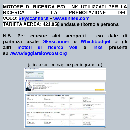
MOTORE DI RICERCA E/O LINK UTILIZZATI PER LA
RICERCA E LA PRENOTAZIONE DEL
VOLO:
Skyscanner.it
+
www.united.com
TARIFFA AEREA: 421,95
€ andata e ritorno a persona
N.B. Per cercare altri aeroporti e/o date
di
partenza
usate
Skyscanner
o
Whichbudget
o gli
altri
motori di ricerca voli
e
links
presenti
su
www.viaggiarelowcost.org
(clicca sull'immagine per ingrandire)