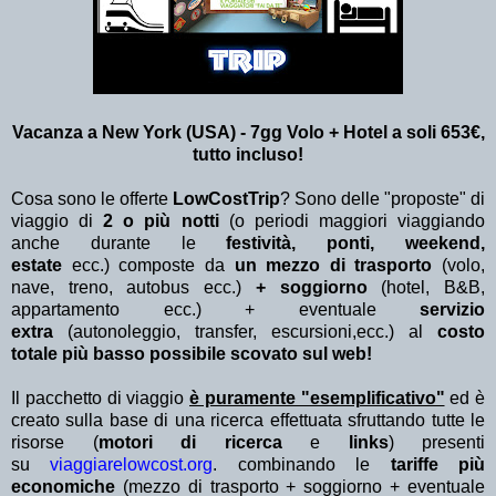
Vacanza a New York (USA) - 7gg Volo + Hotel a soli 653€,
tutto incluso!
Cosa sono le offerte
LowCostTrip
? Sono delle "proposte" di
viaggio di
2 o più notti
(o periodi maggiori viaggiando
anche durante le
festività, ponti, weekend,
estate
ecc.)
composte da
un mezzo di trasporto
(volo,
nave, treno, autobus ecc.)
+ soggiorno
(hotel, B&B,
appartamento ecc.) + eventuale
servizio
extra
(autonoleggio, transfer, escursioni,ecc.) al
costo
totale più basso possibile scovato sul web!
Il pacchetto di viaggio
è puramente "esemplificativo"
ed è
creato sulla base di una ricerca effettuata sfruttando tutte le
risorse (
motori di ricerca
e
links
) presenti
su
viaggiarelowcost.org
. combinando le
tariffe più
economiche
(mezzo di trasporto + soggiorno + eventuale