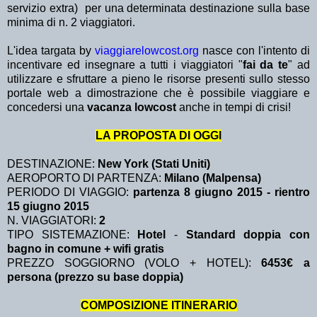
servizio extra)
per una determinata destinazione sulla base
minima di n. 2 viaggiatori.
L'idea targata by
viaggiarelowcost.org
nasce con l'intento di
incentivare ed insegnare a tutti i viaggiatori "
fai da te
" ad
utilizzare e sfruttare a pieno le risorse presenti sullo stesso
portale web a dimostrazione che è possibile viaggiare e
concedersi una
vacanza lowcost
anche in tempi di crisi!
LA PROPOSTA DI OGGI
DESTINAZIONE:
New York (Stati Uniti)
AEROPORTO DI PARTENZA:
Milano (Malpensa)
PERIODO DI VIAGGIO:
partenza 8 giugno 2015 - rientro
15 giugno 2015
N. VIAGGIATORI:
2
TIPO SISTEMAZIONE:
Hotel
-
Standard doppia con
bagno in comune + wifi gratis
PREZZO SOGGIORNO (VOLO + HOTEL):
6453€ a
persona (prezzo su base doppia)
COMPOSIZIONE ITINERARIO