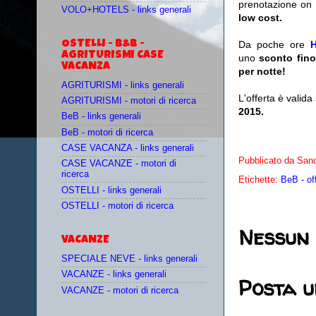
prenotazione on 
VOLO+HOTELS - links generali
low cost.
OSTELLI - B&B -
Da poche ore
H
AGRITURISMI CASE
uno
sconto fino
VACANZA
per notte!
AGRITURISMI - links generali
L'offerta è valid
AGRITURISMI - motori di ricerca
2015.
BeB - links generali
BeB - motori di ricerca
CASE VACANZA - links generali
Pubblicato da
Sand
CASE VACANZE - motori di
ricerca
Etichette:
BeB - of
OSTELLI - links generali
OSTELLI - motori di ricerca
Nessun
VACANZE
SPECIALE NEVE - links generali
VACANZE - links generali
Posta 
VACANZE - motori di ricerca