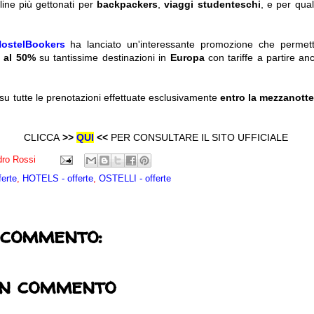
line più gettonati per
backpackers
,
viaggi studenteschi
, e per qua
ostelBookers
ha lanciato un'interessante promozione che permett
 al 50%
su tantissime destinazioni in
Europa
con tariffe a partire a
a su tutte le prenotazioni effettuate esclusivamente
entro la mezzanotte
CLICCA
>>
QUI
<<
PER CONSULTARE IL SITO UFFICIALE
ro Rossi
ferte
,
HOTELS - offerte
,
OSTELLI - offerte
 commento:
un commento