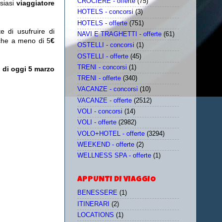
CROCIERE - offerte
(75)
lsiasi
viaggiatore
HOTELS - concorsi
(3)
HOTELS - offerte
(751)
e di usufruire di
NAVI E TRAGHETTI - offerte
(61)
nche a meno di 5
€
OSTELLI - concorsi
(1)
OSTELLI - offerte
(45)
TRENI - concorsi
(1)
 di oggi 5 marzo
TRENI - offerte
(340)
VACANZE - concorsi
(10)
VACANZE - offerte
(2512)
VOLI - concorsi
(14)
VOLI - offerte
(2982)
VOLO+HOTEL - offerte
(3294)
WEEKEND - offerte
(2)
WELLNESS SPA - offerte
(1)
APPUNTI DI VIAGGIO
BENESSERE
(1)
ITINERARI
(2)
LOCATIONS
(1)