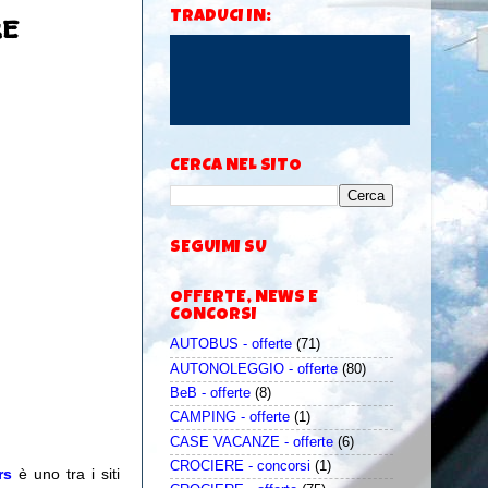
re
TRADUCI IN:
CERCA NEL SITO
SEGUIMI SU
OFFERTE, NEWS E
CONCORSI
AUTOBUS - offerte
(71)
AUTONOLEGGIO - offerte
(80)
BeB - offerte
(8)
CAMPING - offerte
(1)
CASE VACANZE - offerte
(6)
CROCIERE - concorsi
(1)
rs
è uno tra i siti