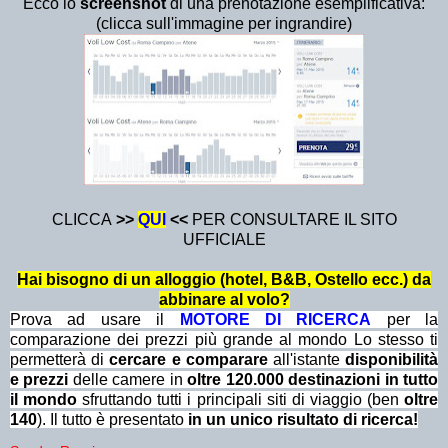
Ecco lo
screenshot
di una prenotazione esemplificativa:
(clicca sull'immagine per ingrandire)
CLICCA
>>
QU
I
<<
PER CONSULTARE IL SITO
UFFICIALE
Hai bisogno di un alloggio (hotel, B&B, Ostello ecc.) da
abbinare al volo?
Prova ad usare il
MOTORE DI RICERCA
per la
comparazione dei prezzi più grande al mondo Lo stesso ti
permetterà di
cercare e comparare
all'istante
disponibilità
e prezzi
delle camere in
oltre 120.000 destinazioni in tutto
il mondo
sfruttando tutti i principali siti di viaggio (ben
oltre
140
). Il tutto è presentato
in un unico risultato di ricerca!