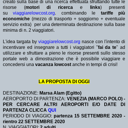
creato sulla base di una ricerca effettuata sfruttando tutte le
risorse (
motori di ricerca
e
links
) presenti
su
viaggiarelowcost.org
. combinando le
tariffe più
economiche
(mezzo di trasporto + soggiorno + eventuale
servizio extra)
per una determinata destinazione sulla base
minima di n. 2 viaggiatori.
L'idea targata by
viaggiarelowcost.org
nasce con l'intento di
incentivare ed insegnare a tutti i viaggiatori "
fai da te
" ad
utilizzare e sfruttare a pieno le risorse presenti sullo stesso
portale web a dimostrazione che è possibile viaggiare e
concedersi una
vacanza lowcost
anche in tempi di crisi!
LA PROPOSTA DI OGGI
DESTINAZIONE:
Marsa Alam (Egitto)
AEROPORTO DI PARTENZA:
VENEZIA (MARCO POLO) -
PER CERCARE ALTRI AEROPORTI E/O DATE DI
PARTENZA CLICCA
QUI
PERIODO DI VIAGGIO:
partenza 15 SETTEMBRE 2020 -
rientro 22 SETTEMBRE 2020
N. VIAGGIATORI:
2 adulti