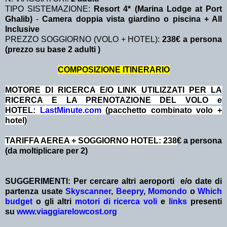
TIPO SISTEMAZIONE:
Resort 4* (Marina Lodge at Port
Ghalib)
-
Camera doppia vista giardino o piscina + All
Inclusive
PREZZO SOGGIORNO (VOLO + HOTEL):
238€ a persona
(prezzo su base 2 adulti )
COMPOSIZIONE ITINERARIO
MOTORE DI RICERCA E/O LINK UTILIZZATI PER LA
RICERCA E LA PRENOTAZIONE DEL VOLO e
HOTEL:
LastMinute.com
(pacchetto combinato volo +
hotel)
TARIFFA AEREA + SOGGIORNO HOTEL: 238
€ a persona
(da moltiplicare per 2)
SUGGERIMENTI:
Per cercare altri aeroporti e/o date
di
partenza
usate
Skyscanner
,
Beepry
,
Momondo
o
Which
budget
o gli altri
motori di ricerca voli
e
links
presenti
su
www.viaggiarelowcost.org