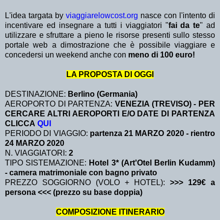
L'idea targata by
viaggiarelowcost.org
nasce con l'intento di
incentivare ed insegnare a tutti i viaggiatori "
fai da te
" ad
utilizzare e sfruttare a pieno le risorse presenti sullo stesso
portale web a dimostrazione che è possibile viaggiare e
concedersi un weekend anche con
meno di 100 euro!
LA PROPOSTA DI OGGI
DESTINAZIONE:
Berlino (Germania)
AEROPORTO DI PARTENZA:
VENEZIA (TREVISO) - PER
CERCARE ALTRI AEROPORTI E/O DATE DI PARTENZA
CLICCA
QUI
PERIODO DI VIAGGIO:
partenza 21 MARZO 2020
- rientro
24 MARZO 2020
N. VIAGGIATORI:
2
TIPO SISTEMAZIONE:
Hotel 3* (Art'Otel Berlin Kudamm)
- camera matrimoniale con bagno privato
PREZZO SOGGIORNO (VOLO + HOTEL):
>>> 129€ a
persona <<< (prezzo su base doppia)
COMPOSIZIONE ITINERARIO