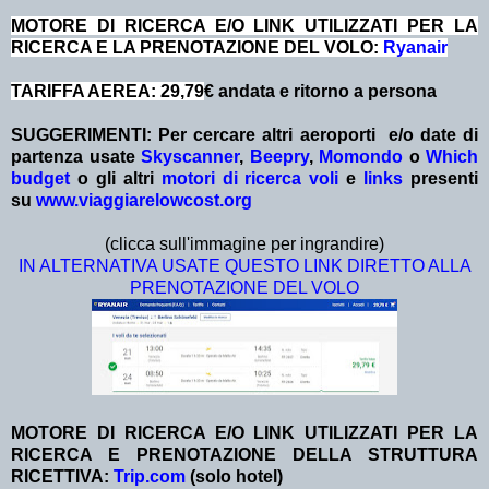
MOTORE DI RICERCA E/O LINK UTILIZZATI PER LA
RICERCA E LA PRENOTAZIONE DEL VOLO:
Ryanair
TARIFFA AEREA: 29,79
€ andata e ritorno a persona
SUGGERIMENTI:
Per cercare altri aeroporti e/o date
di
partenza
usate
Skyscanner
,
Beepry
,
Momondo
o
Which
budget
o gli altri
motori di ricerca voli
e
links
presenti
su
www.viaggiarelowcost.org
(clicca sull'immagine per ingrandire)
IN ALTERNATIVA USATE QUESTO LINK DIRETTO ALLA
PRENOTAZIONE DEL VOLO
MOTORE DI RICERCA E/O LINK UTILIZZATI PER LA
RICERCA E PRENOTAZIONE DELLA STRUTTURA
RICETTIVA:
Trip.com
(solo hotel)