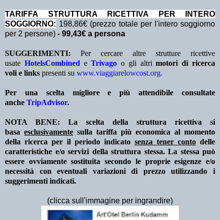
TA
RIFFA STRUTTURA RICETTIVA PER INTERO
SOGGIORNO:
198,86€ (prezzo totale per l'intero soggiorno
per 2 persone)
- 99,43€ a persona
SUGGERIMENTI:
Per cercare altre strutture ricettive
usate
HotelsCombined
e
Trivago
o gli altri
motori di ricerca
voli e links
presenti su
www.viaggiarelowcost.org
.
Per una scelta migliore e più attendibile consultate
anche
TripAdvisor
.
NOTA BENE: La scelta della struttura ricettiva si
basa
esclusivamente
sulla tariffa più economica al momento
della ricerca per il periodo indicato
senza tener conto
delle
caratteristiche e/o servizi della struttura stessa. La stessa può
essere ovviamente sostituita secondo le proprie esigenze e/o
necessità con eventuali variazioni di prezzo utilizzando i
suggerimenti indicati.
(clicca sull'immagine per ingrandire)