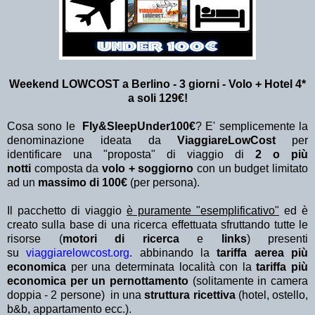
Weekend LOWCOST a Berlino - 3 giorni - Volo + Hotel 4*
a soli 129€!
Cosa sono le
Fly&SleepUnder100€
? E' semplicemente la
denominazione ideata da
ViaggiareLowCost
per
identificare una "proposta" di viaggio di
2 o più
notti
composta da
volo + soggiorno
con un budget limitato
ad un
massimo di 100€
(per persona).
Il pacchetto di viaggio
è puramente "esemplificativo"
ed è
creato sulla base di una ricerca effettuata sfruttando tutte le
risorse (
motori di ricerca
e
links
) presenti
su
viaggiarelowcost.org
. abbinando la
tariffa aerea più
economica
per una determinata località con la
tariffa più
economica per un pernottamento
(solitamente in camera
doppia - 2 persone) in una
struttura ricettiva
(hotel, ostello,
b&b, appartamento ecc.).