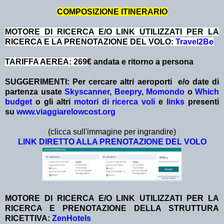
COMPOSIZIONE ITINERARIO
MOTORE DI RICERCA E/O LINK UTILIZZATI PER LA
RICERCA E LA PRENOTAZIONE DEL VOLO:
Travel2Be
TARIFFA AEREA: 269
€ andata e ritorno a persona
SUGGERIMENTI:
Per cercare altri aeroporti e/o date
di
partenza
usate
Skyscanner
,
Beepry
,
Momondo
o
Which
budget
o gli altri
motori di ricerca voli
e
links
presenti
su
www.viaggiarelowcost.org
(clicca sull'immagine per ingrandire)
LINK DIRETTO ALLA PRENOTAZIONE DEL VOLO
MOTORE DI RICERCA E/O LINK UTILIZZATI PER LA
RICERCA E PRENOTAZIONE DELLA STRUTTURA
RICETTIVA:
ZenHotels