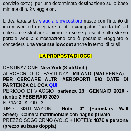
servizio extra)
per una determinata destinazione sulla base
minima di n. 2 viaggiatori.
L'idea targata by
viaggiarelowcost.org
nasce con l'intento di
incentivare ed insegnare a tutti i viaggiatori "
fai da te
" ad
utilizzare e sfruttare a pieno le risorse presenti sullo stesso
portale web a dimostrazione che è possibile viaggiare e
concedersi una
vacanza lowcost
anche in tempi di crisi!
LA PROPOSTA DI OGGI
DESTINAZIONE:
New York (Stati Uniti)
AEROPORTO DI PARTENZA:
MILANO (MALPENSA) -
PER CERCARE ALTRI AEROPORTI E/O DATE DI
PARTENZA CLICCA
QUI
PERIODO DI VIAGGIO:
partenza 28 GENNAIO 2020 -
rientro 2 FEBBRAIO 2020
N. VIAGGIATORI:
2
TIPO SISTEMAZIONE:
Hotel 4* (Eurostars Wall
Street)
-
Camera matrimoniale con bagno privato
PREZZO SOGGIORNO (VOLO + HOTEL):
487€ a persona
(prezzo su base doppia)