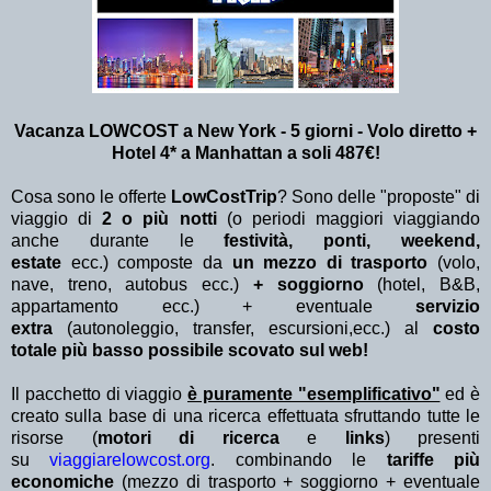
Vacanza LOWCOST a New York - 5 giorni - Volo diretto +
Hotel 4* a Manhattan a soli 487€!
Cosa sono le offerte
LowCostTrip
? Sono delle "proposte" di
viaggio di
2 o più notti
(o periodi maggiori viaggiando
anche durante le
festività, ponti, weekend,
estate
ecc.)
composte da
un mezzo di trasporto
(volo,
nave, treno, autobus ecc.)
+ soggiorno
(hotel, B&B,
appartamento ecc.) + eventuale
servizio
extra
(autonoleggio, transfer, escursioni,ecc.) al
costo
totale più basso possibile scovato sul web!
Il pacchetto di viaggio
è puramente "esemplificativo"
ed è
creato sulla base di una ricerca effettuata sfruttando tutte le
risorse (
motori di ricerca
e
links
) presenti
su
viaggiarelowcost.org
. combinando le
tariffe più
economiche
(mezzo di trasporto + soggiorno + eventuale