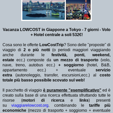
Vacanza LOWCOST in Giappone a Tokyo - 7 giorni - Volo
+ Hotel centrale a soli 532€!
Cosa sono le offerte
LowCostTrip
? Sono delle "proposte" di
viaggio di
2 o più notti
(o periodi maggiori viaggiando
anche durante le
festività, ponti, weekend,
estate
ecc.)
composte da
un mezzo di trasporto
(volo,
nave, treno, autobus ecc.)
+ soggiorno
(hotel, B&B,
appartamento ecc.) + eventuale
servizio
extra
(autonoleggio, transfer, escursioni,ecc.) al
costo
totale più basso possibile scovato sul web!
Il pacchetto di viaggio
è puramente "esemplificativo"
ed è
creato sulla base di una ricerca effettuata sfruttando tutte le
risorse (
motori di ricerca
e
links
) presenti
su
viaggiarelowcost.org
. combinando le
tariffe più
economiche
(mezzo di trasporto + soggiorno + eventuale