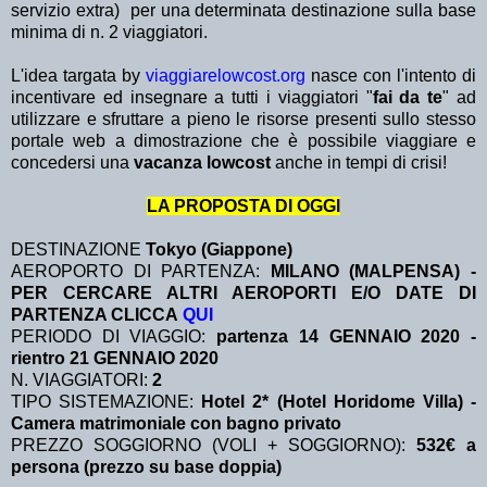
servizio extra)
per una determinata destinazione sulla base
minima di n. 2 viaggiatori.
L'idea targata by
viaggiarelowcost.org
nasce con l'intento di
incentivare ed insegnare a tutti i viaggiatori "
fai da te
" ad
utilizzare e sfruttare a pieno le risorse presenti sullo stesso
portale web a dimostrazione che è possibile viaggiare e
concedersi una
vacanza lowcost
anche in tempi di crisi!
LA PROPOSTA DI OGGI
DESTINAZIONE
Tokyo (Giappone)
AEROPORTO DI PARTENZA:
MILANO (MALPENSA) -
PER CERCARE ALTRI AEROPORTI E/O DATE DI
PARTENZA CLICCA
QUI
PERIODO DI VIAGGIO:
partenza 14 GENNAIO 2020 -
rientro 21
GENNAIO 2020
N. VIAGGIATORI:
2
TIPO SISTEMAZIONE:
Hotel 2* (Hotel Horidome Villa) -
Camera matrimoniale con bagno privato
PREZZO SOGGIORNO (VOLI + SOGGIORNO):
532€ a
persona (prezzo su base doppia)