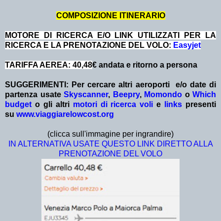
COMPOSIZIONE ITINERARIO
MOTORE DI RICERCA E/O LINK UTILIZZATI PER LA
RICERCA E LA PRENOTAZIONE DEL VOLO:
Easyjet
TARIFFA AEREA: 40,48
€ andata e ritorno a persona
SUGGERIMENTI:
Per cercare altri aeroporti e/o date
di
partenza
usate
Skyscanner
,
Beepry
,
Momondo
o
Which
budget
o gli altri
motori di ricerca voli
e
links
presenti
su
www.viaggiarelowcost.org
(clicca sull'immagine per ingrandire)
IN ALTERNATIVA USATE QUESTO LINK DIRETTO ALLA
PRENOTAZIONE DEL VOLO