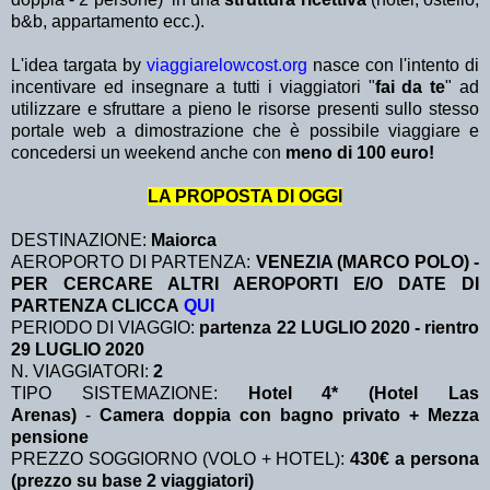
b&b, appartamento ecc.).
L'idea targata by
viaggiarelowcost.org
nasce con l'intento di
incentivare ed insegnare a tutti i viaggiatori "
fai da te
" ad
utilizzare e sfruttare a pieno le risorse presenti sullo stesso
portale web a dimostrazione che è possibile viaggiare e
concedersi un weekend anche con
meno di 100 euro!
LA PROPOSTA DI OGGI
DESTINAZIONE:
Maiorca
AEROPORTO DI PARTENZA:
VENEZIA (MARCO POLO) -
PER CERCARE ALTRI AEROPORTI E/O DATE DI
PARTENZA CLICCA
QUI
PERIODO DI VIAGGIO:
partenza 22 LUGLIO 2020 - rientro
29 LUGLIO 2020
N. VIAGGIATORI:
2
TIPO SISTEMAZIONE:
Hotel 4* (Hotel Las
Arenas)
-
Camera doppia con bagno privato + Mezza
pensione
PREZZO SOGGIORNO (VOLO + HOTEL):
430€ a persona
(prezzo su base 2 viaggiatori)