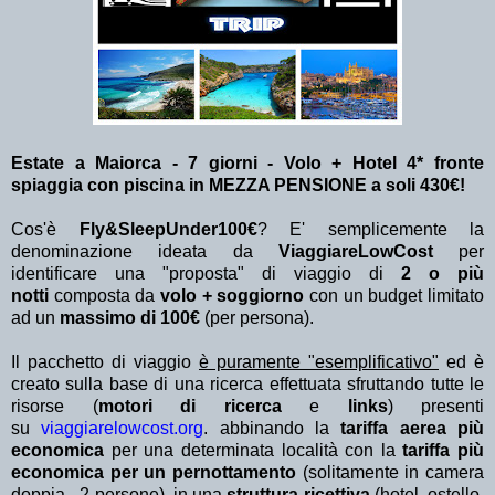
Estate a Maiorca - 7 giorni - Volo + Hotel 4* fronte
spiaggia con piscina in MEZZA PENSIONE a soli 430€!
Cos'è
Fly&SleepUnder100€
? E' semplicemente la
denominazione ideata da
ViaggiareLowCost
per
identificare una "proposta" di viaggio di
2 o più
notti
composta da
volo + soggiorno
con un budget limitato
ad un
massimo di 100€
(per persona).
Il pacchetto di viaggio
è puramente "esemplificativo"
ed è
creato sulla base di una ricerca effettuata sfruttando tutte le
risorse (
motori di ricerca
e
links
) presenti
su
viaggiarelowcost.org
. abbinando la
tariffa aerea più
economica
per una determinata località con la
tariffa più
economica per un pernottamento
(solitamente in camera
doppia - 2 persone) in una
struttura ricettiva
(hotel, ostello,