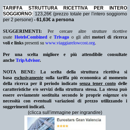
TA
RIFFA STRUTTURA RICETTIVA PER INTERO
SOGGIORNO:
123,26€ (prezzo totale per l'intero soggiorno
per 2 persone)
- 61,63€ a persona
SUGGERIMENTI:
Per cercare altre strutture ricettive
usate
HotelsCombined
e
Trivago
o gli altri
motori di ricerca
voli e links
presenti su
www.viaggiarelowcost.org
.
Per una scelta migliore e più attendibile consultate
anche
TripAdvisor
.
NOTA BENE: La scelta della struttura ricettiva si
basa
esclusivamente
sulla tariffa più economica al momento
della ricerca per il periodo indicato
senza tener conto
delle
caratteristiche e/o servizi della struttura stessa. La stessa può
essere ovviamente sostituita secondo le proprie esigenze e/o
necessità con eventuali variazioni di prezzo utilizzando i
suggerimenti indicati.
(clicca sull'immagine per ingrandire)