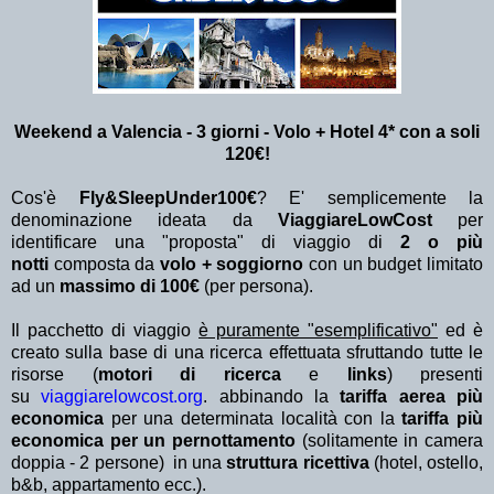
Weekend a Valencia - 3 giorni - Volo + Hotel 4* con a soli
120€!
Cos'è
Fly&SleepUnder100€
? E' semplicemente la
denominazione ideata da
ViaggiareLowCost
per
identificare una "proposta" di viaggio di
2 o più
notti
composta da
volo + soggiorno
con un budget limitato
ad un
massimo di 100€
(per persona).
Il pacchetto di viaggio
è puramente "esemplificativo"
ed è
creato sulla base di una ricerca effettuata sfruttando tutte le
risorse (
motori di ricerca
e
links
) presenti
su
viaggiarelowcost.org
. abbinando la
tariffa aerea più
economica
per una determinata località con la
tariffa più
economica per un pernottamento
(solitamente in camera
doppia - 2 persone) in una
struttura ricettiva
(hotel, ostello,
b&b, appartamento ecc.).