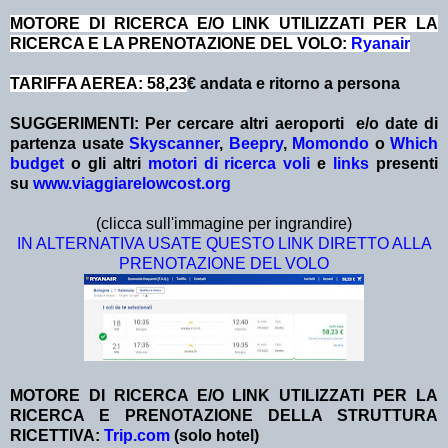
MOTORE DI RICERCA E/O LINK UTILIZZATI PER LA
RICERCA E LA PRENOTAZIONE DEL VOLO:
Ryanair
TARIFFA AEREA: 58,23
€ andata e ritorno a persona
SUGGERIMENTI:
Per cercare altri aeroporti e/o date
di
partenza
usate
Skyscanner
,
Beepry
,
Momondo
o
Which
budget
o gli altri
motori di ricerca voli
e
links
presenti
su
www.viaggiarelowcost.org
(clicca sull'immagine per ingrandire)
IN ALTERNATIVA USATE QUESTO LINK DIRETTO ALLA
PRENOTAZIONE DEL VOLO
MOTORE DI RICERCA E/O LINK UTILIZZATI PER LA
RICERCA E PRENOTAZIONE DELLA STRUTTURA
RICETTIVA:
Trip.com
(solo hotel)