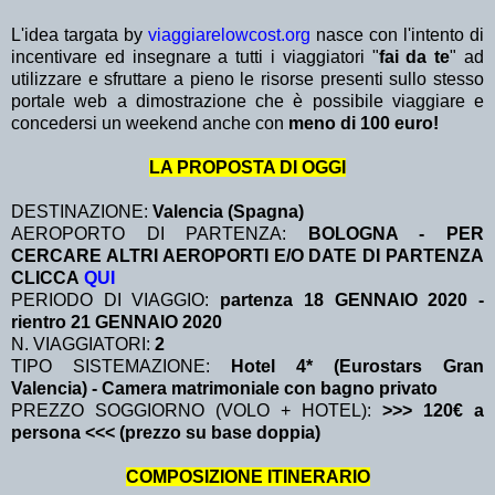
L'idea targata by
viaggiarelowcost.org
nasce con l'intento di
incentivare ed insegnare a tutti i viaggiatori "
fai da te
" ad
utilizzare e sfruttare a pieno le risorse presenti sullo stesso
portale web a dimostrazione che è possibile viaggiare e
concedersi un weekend anche con
meno di 100 euro!
LA PROPOSTA DI OGGI
DESTINAZIONE:
Valencia (Spagna)
AEROPORTO DI PARTENZA:
BOLOGNA - PER
CERCARE ALTRI AEROPORTI E/O DATE DI PARTENZA
CLICCA
QUI
PERIODO DI VIAGGIO:
partenza 18 GENNAIO 2020
-
rientro 21 GENNAIO 2020
N. VIAGGIATORI:
2
TIPO SISTEMAZIONE:
Hotel 4* (Eurostars Gran
Valencia) - Camera matrimoniale con bagno privato
PREZZO SOGGIORNO (VOLO + HOTEL):
>>> 120€ a
persona <<< (prezzo su base doppia)
COMPOSIZIONE ITINERARIO