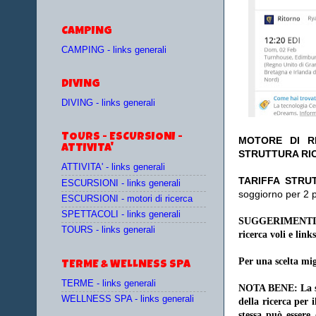
CAMPING
CAMPING - links generali
DIVING
DIVING - links generali
TOURS - ESCURSIONI -
MOTORE DI RI
ATTIVITA'
STRUTTURA RI
ATTIVITA' - links generali
TA
RIFFA STRU
ESCURSIONI - links generali
soggiorno per 2 
ESCURSIONI - motori di ricerca
SPETTACOLI - links generali
SUGGERIMENTI
TOURS - links generali
ricerca voli e links
Per una scelta mig
TERME & WELLNESS SPA
TERME - links generali
NOTA BENE: La sce
WELLNESS SPA - links generali
della ricerca per 
stessa può essere