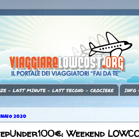
ZE - LAST MINUTE - LAST SECOND - CROCIERE
INFO 
NNAIO 2020
eepUnder100€: Weekend LOWC