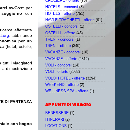
CROCIERE - offerte
(75)
HOTELS - concorsi
(3)
iareLowCost
per
 soggiorno
con
HOTELS - offerte
(751)
NAVI E TRAGHETTI - offerte
(61)
OSTELLI - concorsi
(1)
icerca effettuata
OSTELLI - offerte
(45)
t.org
. abbinando
TRENI - concorsi
(1)
conomica per un
TRENI - offerte
(340)
iva
(hotel, ostello,
VACANZE - concorsi
(10)
VACANZE - offerte
(2512)
utti i viaggiatori
VOLI - concorsi
(14)
eb a dimostrazione
VOLI - offerte
(2982)
VOLO+HOTEL - offerte
(3294)
WEEKEND - offerte
(2)
WELLNESS SPA - offerte
(1)
TE DI PARTENZA
APPUNTI DI VIAGGIO
BENESSERE
(1)
ITINERARI
(2)
oniale con bagno
LOCATIONS
(1)