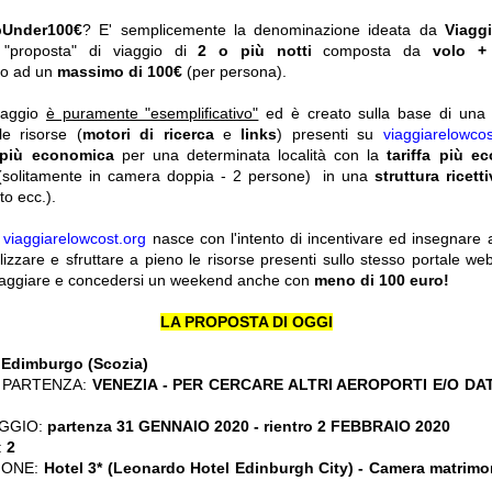
pUnder100€
? E' semplicemente la denominazione ideata da
Viagg
a "proposta" di viaggio di
2 o più notti
composta da
volo +
ato ad un
massimo di 100€
(per persona).
viaggio
è puramente "esemplificativo"
ed è creato sulla base di una r
le risorse (
motori di ricerca
e
links
) presenti su
viaggiarelowcos
 più economica
per una determinata località con la
tariffa più e
solitamente in camera doppia - 2 persone) in una
struttura ricett
o ecc.).
y
viaggiarelowcost.org
nasce con l'intento di incentivare ed insegnare a t
ilizzare e sfruttare a pieno le risorse presenti sullo stesso portale w
viaggiare e concedersi un weekend anche con
meno di 100 euro!
LA PROPOSTA DI OGGI
:
Edimburgo (Scozia)
 PARTENZA:
VENEZIA - PER CERCARE ALTRI AEROPORTI E/O DA
GGIO:
partenza 31 GENNAIO 2020
- rientro 2 FEBBRAIO 2020
:
2
IONE:
Hotel 3* (Leonardo Hotel Edinburgh City) - Camera matrim