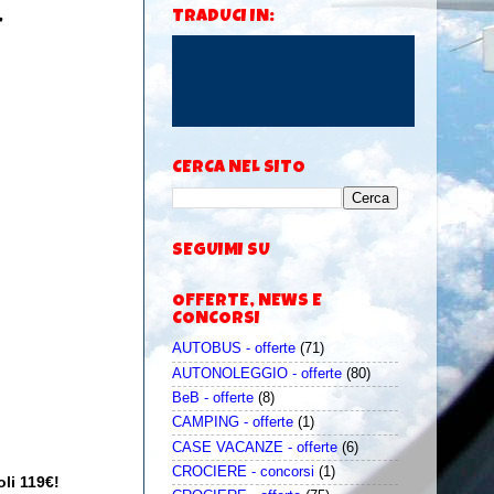
*
TRADUCI IN:
CERCA NEL SITO
SEGUIMI SU
OFFERTE, NEWS E
CONCORSI
AUTOBUS - offerte
(71)
AUTONOLEGGIO - offerte
(80)
BeB - offerte
(8)
CAMPING - offerte
(1)
CASE VACANZE - offerte
(6)
CROCIERE - concorsi
(1)
li 119€!