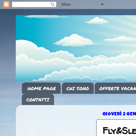
HOME PAGE
CHI SONO
OFFERTE VACAN
CONTATTI
GIOVEDÌ 2 GE
Fly&Sl