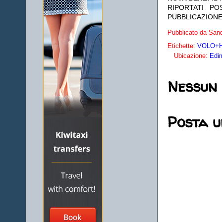
RIPORTATI P
PUBBLICAZIONE
Pubblicato da
Sand
Etichette:
VOLO+HO
Ubicazione:
Edi
Nessun
Posta 