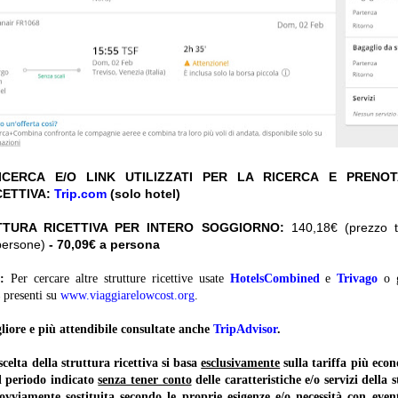
CERCA E/O LINK UTILIZZATI PER LA RICERCA E PRENO
CETTIVA:
Trip.com
(solo hotel)
TTURA RICETTIVA PER INTERO SOGGIORNO:
140,18€ (prezzo to
persone)
- 70,09€ a persona
:
Per cercare altre strutture ricettive usate
HotelsCombined
e
Trivago
o 
presenti su
www.viaggiarelowcost.org
.
liore e più attendibile consultate anche
TripAdvisor
.
lta della struttura ricettiva si basa
esclusivamente
sulla tariffa più ec
il periodo indicato
senza tener conto
delle caratteristiche e/o servizi della 
 ovviamente sostituita secondo le proprie esigenze e/o necessità con event