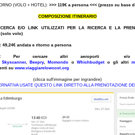
ORNO (VOLO + HOTEL):
>>> 119€ a persona <<< (prezzo su base 
COMPOSIZIONE ITINERARIO
CERCA E/O LINK UTILIZZATI PER LA RICERCA E LA PRE
(solo volo)
 49,24
€ andata e ritorno a persona
:
Per cercare altri aeroporti e
e
Skyscanner
,
Beepry
,
Momondo
o
Whichbudget
o gli altri
m
enti su
www.viaggiarelowcost.org
(clicca sull'immagine per ingrandire)
TERNATIVA USATE QUESTO LINK DIRETTO ALLA PRENOTAZIONE DE