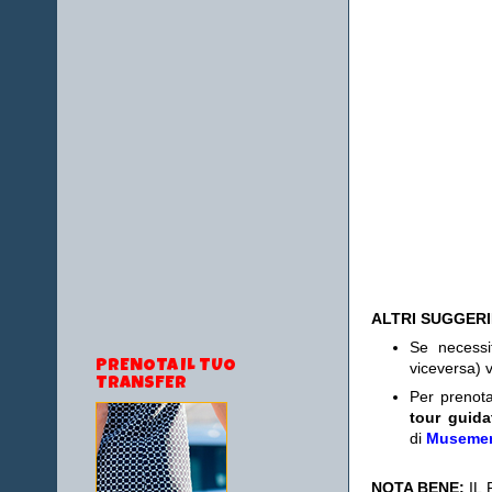
ALTRI SUGGER
Se necess
PRENOTA IL TUO
viceversa) v
TRANSFER
Per prenot
tour guida
di
Museme
NOTA BENE:
IL