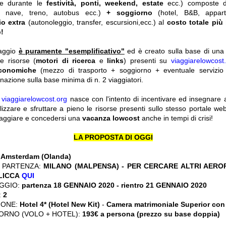
he durante le
festività, ponti, weekend, estate
ecc.)
composte 
o, nave, treno, autobus ecc.)
+ soggiorno
(hotel, B&B, appar
io extra
(autonoleggio, transfer, escursioni,ecc.) al
costo totale più
!
iaggio
è puramente "esemplificativo"
ed è creato sulla base di una r
le risorse (
motori di ricerca
e
links
) presenti su
viaggiarelowcost
economiche
(mezzo di trasporto + soggiorno + eventuale servizio 
nazione sulla base minima di n. 2 viaggiatori.
y
viaggiarelowcost.org
nasce con l'intento di incentivare ed insegnare a t
ilizzare e sfruttare a pieno le risorse presenti sullo stesso portale w
viaggiare e concedersi una
vacanza lowcost
anche in tempi di crisi!
LA PROPOSTA DI OGGI
:
Amsterdam (Olanda)
 PARTENZA:
MILANO (MALPENSA) - PER CERCARE ALTRI AERO
CLICCA
QUI
GGIO:
partenza 18 GENNAIO 2020 - rientro 21 GENNAIO 2020
:
2
IONE:
Hotel 4* (Hotel New Kit)
-
Camera matrimoniale Superior con
ORNO (VOLO + HOTEL):
193€ a persona (prezzo su base doppia)