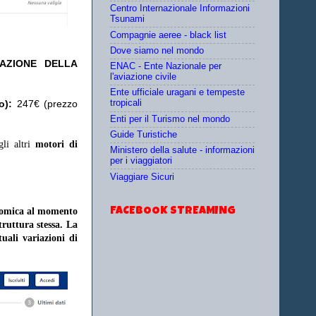
Centro Internazionale Informazioni
Tsunami
Compagnie aeree - black list
Dove siamo nel mondo
TAZIONE DELLA
ENAC - Ente Nazionale per
l'aviazione civile
Ente ufficiale uragani e tempeste
o):
247€ (prezzo
tropicali
Enti per il Turismo nel mondo
Guide Turistiche
gli altri
motori di
Ministero della salute - informazioni
per i viaggiatori
Viaggiare Sicuri
FACEBOOK STREAMING
onomica al momento
struttura stessa. La
uali variazioni di