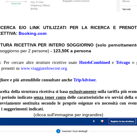
CERCA E/O LINK UTILIZZATI PER LA RICERCA E PRENO
CETTIVA:
Booking.com
TURA RICETTIVA PER INTERO SOGGIORNO (solo pernottament
ro soggiorno per 2 persone)
- 123,50€ a persona
:
Per cercare altre strutture ricettive usate
HotelsCombined
e
Trivago
o 
presenti su
www.viaggiarelowcost.org
.
liore e più attendibile consultate anche
TripAdvisor
.
lta della struttura ricettiva si basa
esclusivamente
sulla tariffa più ec
il periodo indicato
senza tener conto
delle caratteristiche e/o servizi della 
 ovviamente sostituita secondo le proprie esigenze e/o necessità con event
 i suggerimenti indicati.
(clicca sull'immagine per ingrandire)