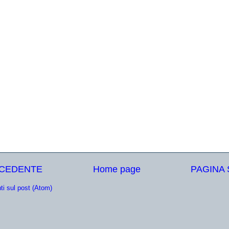
ECEDENTE
Home page
PAGINA
i sul post (Atom)