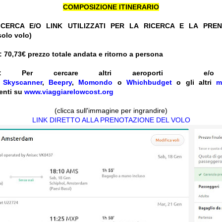
COMPOSIZIONE ITINERARIO
CERCA E/O LINK UTILIZZATI PER LA RICERCA E LA PRE
solo volo)
 70,73
€ prezzo totale andata e ritorno a persona
:
Per cercare altri aeroporti e
e
Skyscanner
,
Beepry
,
Momondo
o
Whichbudget
o gli altri
m
enti su
www.viaggiarelowcost.org
(clicca sull'immagine per ingrandire)
LINK DIRETTO ALLA PRENOTAZIONE DEL VOLO