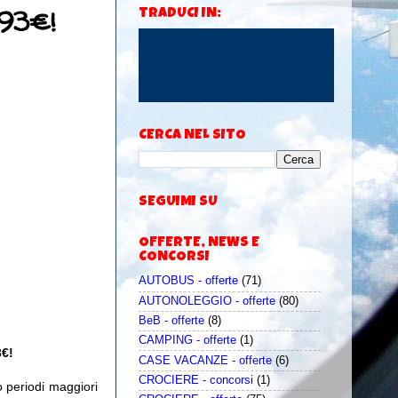
193€!
TRADUCI IN:
CERCA NEL SITO
SEGUIMI SU
OFFERTE, NEWS E
CONCORSI
AUTOBUS - offerte
(71)
AUTONOLEGGIO - offerte
(80)
BeB - offerte
(8)
CAMPING - offerte
(1)
3€!
CASE VACANZE - offerte
(6)
CROCIERE - concorsi
(1)
o periodi maggiori