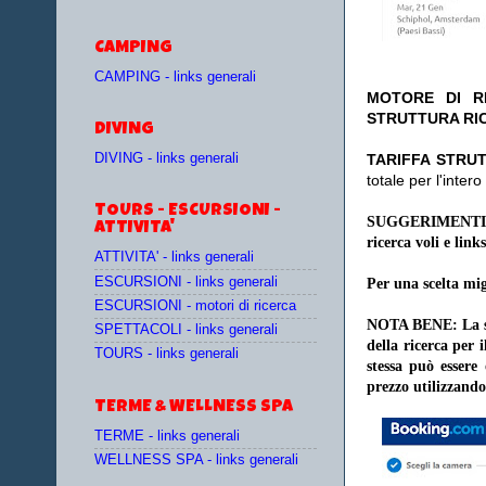
CAMPING
CAMPING - links generali
MOTORE DI RI
STRUTTURA RI
DIVING
DIVING - links generali
TA
RIFFA STRUT
totale per l'inte
TOURS - ESCURSIONI -
SUGGERIMENTI
ATTIVITA'
ricerca voli e links
ATTIVITA' - links generali
ESCURSIONI - links generali
Per una scelta mig
ESCURSIONI - motori di ricerca
NOTA BENE: La sce
SPETTACOLI - links generali
della ricerca per 
TOURS - links generali
stessa può essere
prezzo utilizzando
TERME & WELLNESS SPA
TERME - links generali
WELLNESS SPA - links generali