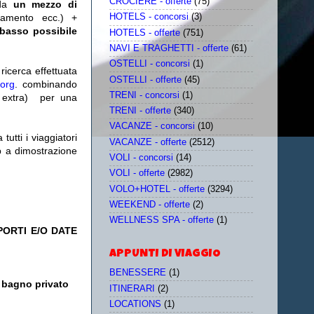
CROCIERE - offerte
(75)
da
un mezzo di
tamento ecc.) +
HOTELS - concorsi
(3)
 basso possibile
HOTELS - offerte
(751)
NAVI E TRAGHETTI - offerte
(61)
OSTELLI - concorsi
(1)
icerca effettuata
OSTELLI - offerte
(45)
.org
. combinando
TRENI - concorsi
(1)
extra)
per una
TRENI - offerte
(340)
VACANZE - concorsi
(10)
utti i viaggiatori
VACANZE - offerte
(2512)
eb a dimostrazione
VOLI - concorsi
(14)
VOLI - offerte
(2982)
VOLO+HOTEL - offerte
(3294)
WEEKEND - offerte
(2)
WELLNESS SPA - offerte
(1)
PORTI E/O DATE
APPUNTI DI VIAGGIO
BENESSERE
(1)
 bagno privato
ITINERARI
(2)
LOCATIONS
(1)