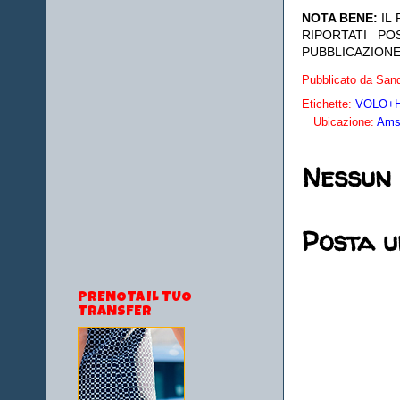
NOTA BENE:
IL
RIPORTATI P
PUBBLICAZIONE
Pubblicato da
Sand
Etichette:
VOLO+HO
Ubicazione:
Amst
Nessun
Posta 
PRENOTA IL TUO
TRANSFER