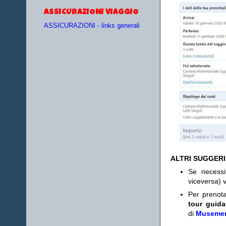
ASSICURAZIONI VIAGGIO
ASSICURAZIONI - links generali
ALTRI SUGGER
Se necess
viceversa) v
Per prenot
tour guida
di
Museme