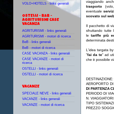
viaggiando anc
VOLO+HOTELS - links generali
trasporto
(vol
eventuale
serviz
OSTELLI - B&B -
scovato sul web
AGRITURISMI CASE
VACANZA
Il pacchetto di v
sfruttando tutte 
AGRITURISMI - links generali
le
tariffe più 
AGRITURISMI - motori di ricerca
determinata desti
BeB - links generali
BeB - motori di ricerca
L'idea targata b
CASE VACANZA - links generali
"
fai da te
" ad ut
CASE VACANZE - motori di
che è possibile 
ricerca
OSTELLI - links generali
OSTELLI - motori di ricerca
DESTINAZIONE
AEROPORTO DI
VACANZE
DI PARTENZA 
PERIODO DI VIA
SPECIALE NEVE - links generali
N. VIAGGIATORI
VACANZE - links generali
TIPO SISTEMAZ
VACANZE - motori di ricerca
PREZZO SOGGI