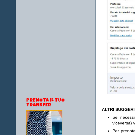
PRENOTA IL TUO
TRANSFER
ALTRI SUGGER
Se necess
viceversa) v
Per prenot