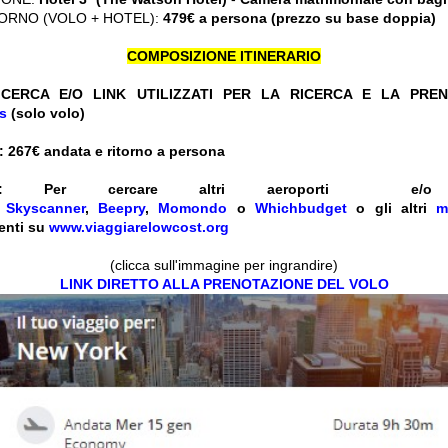
ORNO (VOLO + HOTEL):
479€ a persona (prezzo su base doppia)
COMPOSIZIONE ITINERARIO
CERCA E/O LINK UTILIZZATI PER LA RICERCA E LA PRE
is
(solo volo)
: 267
€ andata e ritorno a persona
:
Per cercare altri aeroporti e
e
Skyscanner
,
Beepry
,
Momondo
o
Whichbudget
o gli altri
m
enti su
www.viaggiarelowcost.org
(clicca sull'immagine per ingrandire)
LINK DIRETTO ALLA PRENOTAZIONE DEL VOLO