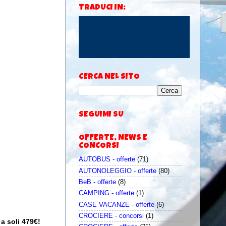
TRADUCI IN:
CERCA NEL SITO
SEGUIMI SU
OFFERTE, NEWS E
CONCORSI
AUTOBUS - offerte
(71)
AUTONOLEGGIO - offerte
(80)
BeB - offerte
(8)
CAMPING - offerte
(1)
CASE VACANZE - offerte
(6)
CROCIERE - concorsi
(1)
a soli 479€!