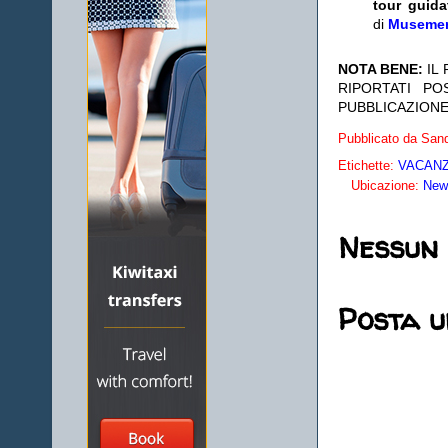
tour guida
di
Museme
NOTA BENE:
IL
RIPORTATI P
PUBBLICAZIONE
Pubblicato da
Sand
Etichette:
VACANZE
Ubicazione:
New 
Nessun
Posta 