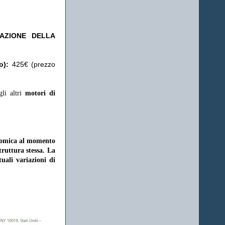
TAZIONE DELLA
o):
425€ (prezzo
gli altri
motori di
onomica al momento
struttura stessa. La
uali variazioni di