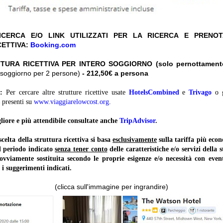
CERCA E/O LINK UTILIZZATI PER LA RICERCA E PRENO
CETTIVA:
Booking.com
TURA RICETTIVA PER INTERO SOGGIORNO (solo pernottament
ro soggiorno per 2 persone)
- 212,50€ a persona
:
Per cercare altre strutture ricettive usate
HotelsCombined
e
Trivago
o 
presenti su
www.viaggiarelowcost.org
.
liore e più attendibile consultate anche
TripAdvisor
.
lta della struttura ricettiva si basa
esclusivamente
sulla tariffa più ec
il periodo indicato
senza tener conto
delle caratteristiche e/o servizi della 
 ovviamente sostituita secondo le proprie esigenze e/o necessità con event
 i suggerimenti indicati.
(clicca sull'immagine per ingrandire)