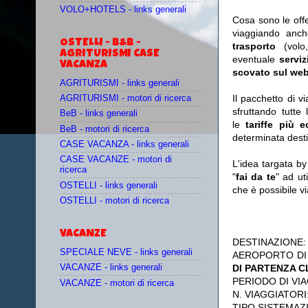
VOLO+HOTELS - links generali
Cosa sono le off
viaggiando anc
OSTELLI - B&B -
trasporto
(vol
AGRITURISMI CASE
eventuale
serviz
VACANZA
scovato sul web
AGRITURISMI - links generali
Il pacchetto di v
AGRITURISMI - motori di ricerca
sfruttando tutte 
BeB - links generali
le
tariffe più 
BeB - motori di ricerca
determinata desti
CASE VACANZA - links generali
CASE VACANZE - motori di
L'idea targata b
ricerca
"
fai da te
" ad ut
OSTELLI - links generali
che è possibile 
OSTELLI - motori di ricerca
VACANZE
DESTINAZIONE
SPECIALE NEVE - links generali
AEROPORTO DI
DI PARTENZA 
VACANZE - links generali
PERIODO DI VIA
VACANZE - motori di ricerca
N. VIAGGIATORI
TIPO SISTEMAZ