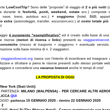
erte
LowCostTrip
? Sono delle "proposte" di viaggio di
2 o più notti
(
he durante le
festività, ponti, weekend, estate
ecc.)
composte 
o, nave, treno, autobus ecc.)
+ soggiorno
(hotel, B&B, appar
io extra
(autonoleggio, transfer, escursioni,ecc.) al
costo totale più
!
iaggio
è puramente "esemplificativo"
ed è creato sulla base di una r
le risorse (
motori di ricerca
e
links
) presenti su
viaggiarelowcost
economiche
(mezzo di trasporto + soggiorno + eventuale servizio 
nazione sulla base minima di n. 2 viaggiatori.
y
viaggiarelowcost.org
nasce con l'intento di incentivare ed insegnare a t
ilizzare e sfruttare a pieno le risorse presenti sullo stesso portale w
viaggiare e concedersi una
vacanza lowcost
anche in tempi di crisi!
LA PROPOSTA DI OGGI
:
New York (Stati Uniti)
 PARTENZA:
MILANO (MALPENSA) - PER CERCARE ALTRI AERO
CLICCA
QUI
GGIO:
partenza 15 GENNAIO 2020 - rientro 22 GENNAIO 2020
:
2
IONE:
Hotel 3* (The Watson Hotel)
-
Camera matrimoniale con bagn