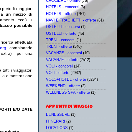
CROCIERE - offerte
(75)
HOTELS - concorsi
(3)
o periodi maggiori
HOTELS - offerte
(751)
da
un mezzo di
tamento ecc.) +
NAVI E TRAGHETTI - offerte
(61)
 basso possibile
OSTELLI - concorsi
(1)
OSTELLI - offerte
(45)
TRENI - concorsi
(1)
icerca effettuata
TRENI - offerte
(340)
.org
. combinando
extra)
per una
VACANZE - concorsi
(10)
VACANZE - offerte
(2512)
VOLI - concorsi
(14)
utti i viaggiatori
VOLI - offerte
(2982)
eb a dimostrazione
VOLO+HOTEL - offerte
(3294)
WEEKEND - offerte
(2)
WELLNESS SPA - offerte
(1)
APPUNTI DI VIAGGIO
PORTI E/O DATE
BENESSERE
(1)
ITINERARI
(2)
LOCATIONS
(1)
o privato