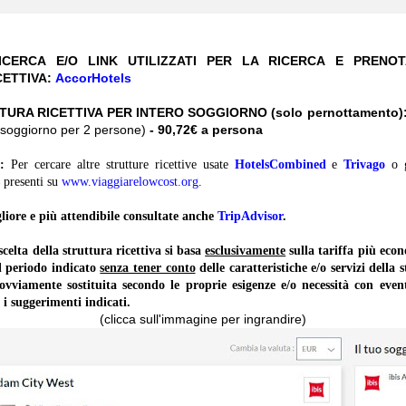
CERCA E/O LINK UTILIZZATI PER LA RICERCA E PRENO
CETTIVA:
AccorHotels
TURA RICETTIVA PER INTERO SOGGIORNO (solo pernottamento)
ro soggiorno per 2 persone)
- 90,72€ a persona
:
Per cercare altre strutture ricettive usate
HotelsCombined
e
Trivago
o 
presenti su
www.viaggiarelowcost.org
.
liore e più attendibile consultate anche
TripAdvisor
.
lta della struttura ricettiva si basa
esclusivamente
sulla tariffa più ec
il periodo indicato
senza tener conto
delle caratteristiche e/o servizi della 
 ovviamente sostituita secondo le proprie esigenze e/o necessità con event
 i suggerimenti indicati.
(clicca sull'immagine per ingrandire)