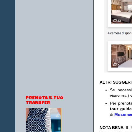
ALTRI SUGGER
Se necess
viceversa) v
PRENOTA IL TUO
Per prenot
TRANSFER
tour guida
di
Museme
NOTA BENE:
IL