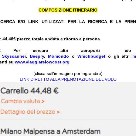
COMPOSIZIONE ITINERARIO
CERCA E/O LINK UTILIZZATI PER LA RICERCA E LA PRE
 44,48
€ prezzo totale andata e ritorno a persona
:
Per cercare altri aeroporti e
e
Skyscanner
,
Beepry
,
Momondo
o
Whichbudget
o gli altri
m
enti su
www.viaggiarelowcost.org
(clicca sull'immagine per ingrandire)
LINK DIRETTO ALLA PRENOTAZIONE DEL VOLO