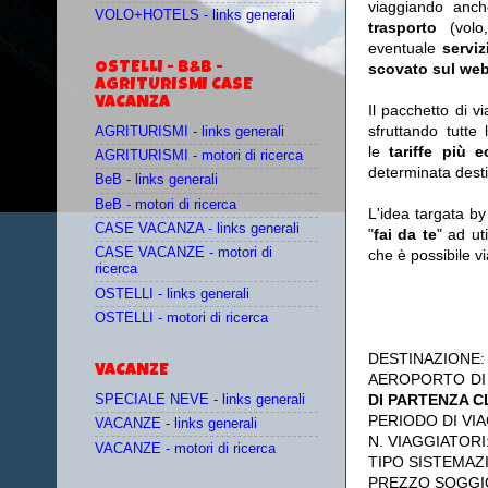
viaggiando anc
VOLO+HOTELS - links generali
trasporto
(vol
eventuale
serviz
OSTELLI - B&B -
scovato sul web
AGRITURISMI CASE
VACANZA
Il pacchetto di v
sfruttando tutte 
AGRITURISMI - links generali
le
tariffe più 
AGRITURISMI - motori di ricerca
determinata desti
BeB - links generali
BeB - motori di ricerca
L'idea targata b
CASE VACANZA - links generali
"
fai da te
" ad ut
CASE VACANZE - motori di
che è possibile 
ricerca
OSTELLI - links generali
OSTELLI - motori di ricerca
DESTINAZIONE
VACANZE
AEROPORTO DI
DI PARTENZA 
SPECIALE NEVE - links generali
PERIODO DI VIA
VACANZE - links generali
N. VIAGGIATORI
VACANZE - motori di ricerca
TIPO SISTEMAZ
PREZZO SOGGI