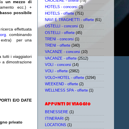
CROCIERE - offerte
(75)
da
un mezzo di
tamento ecc.) +
HOTELS - concorsi
(3)
 basso possibile
HOTELS - offerte
(751)
NAVI E TRAGHETTI - offerte
(61)
OSTELLI - concorsi
(1)
icerca effettuata
OSTELLI - offerte
(45)
.org
. combinando
TRENI - concorsi
(1)
extra)
per una
TRENI - offerte
(340)
VACANZE - concorsi
(10)
utti i viaggiatori
VACANZE - offerte
(2512)
eb a dimostrazione
VOLI - concorsi
(14)
VOLI - offerte
(2982)
VOLO+HOTEL - offerte
(3294)
WEEKEND - offerte
(2)
WELLNESS SPA - offerte
(1)
PORTI E/O DATE
APPUNTI DI VIAGGIO
BENESSERE
(1)
ITINERARI
(2)
gno privato
LOCATIONS
(1)