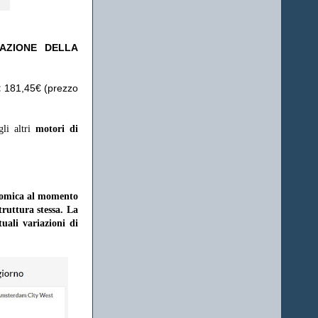
TAZIONE DELLA
:
181,45€ (prezzo
gli altri
motori di
onomica al momento
struttura stessa. La
uali variazioni di