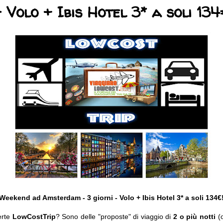
- Volo + Ibis Hotel 3* a soli 134
Weekend ad Amsterdam - 3 giorni - Volo + Ibis Hotel 3*
a soli 134€
erte
LowCostTrip
? Sono delle "proposte" di viaggio di
2 o più notti
(