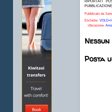
RIPORTATI P
PUBBLICAZIONE
Pubblicato da
Sand
Etichette:
VOLO+HO
Ubicazione:
Amst
Nessun
Posta 