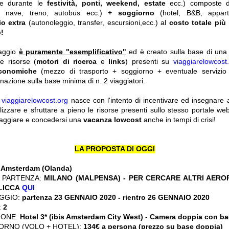
he durante le
festività, ponti, weekend, estate
ecc.)
composte 
o, nave, treno, autobus ecc.)
+ soggiorno
(hotel, B&B, appar
io extra
(autonoleggio, transfer, escursioni,ecc.) al
costo totale più
!
iaggio
è puramente "esemplificativo"
ed è creato sulla base di una r
le risorse (
motori di ricerca
e
links
) presenti su
viaggiarelowcost
economiche
(mezzo di trasporto + soggiorno + eventuale servizio 
nazione sulla base minima di n. 2 viaggiatori.
y
viaggiarelowcost.org
nasce con l'intento di incentivare ed insegnare a t
ilizzare e sfruttare a pieno le risorse presenti sullo stesso portale w
viaggiare e concedersi una
vacanza lowcost
anche in tempi di crisi!
LA PROPOSTA DI OGGI
:
Amsterdam (Olanda)
 PARTENZA:
MILANO (MALPENSA) - PER CERCARE ALTRI AERO
CLICCA
QUI
GGIO:
partenza 23 GENNAIO 2020 - rientro 26 GENNAIO 2020
:
2
IONE:
Hotel 3* (ibis Amsterdam City West)
-
Camera doppia con ba
ORNO (VOLO + HOTEL):
134€ a persona (prezzo su base doppia)