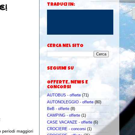
€!
TRADUCI IN:
CERCA NEL SITO
SEGUIMI SU
OFFERTE, NEWS E
CONCORSI
AUTOBUS - offerte
(71)
AUTONOLEGGIO - offerte
(80)
BeB - offerte
(8)
CAMPING - offerte
(1)
!
CASE VACANZE - offerte
(6)
CROCIERE - concorsi
(1)
o periodi maggiori