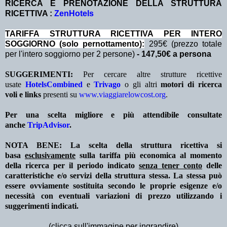
RICERCA E PRENOTAZIONE DELLA STRUTTURA
RICETTIVA :
ZenHotels
TA
RIFFA STRUTTURA RICETTIVA PER INTERO
SOGGIORNO (solo pernottamento
):
295€ (prezzo totale
per l'intero soggiorno per 2 persone)
- 147,50€ a persona
SUGGERIMENTI:
Per cercare altre strutture ricettive
usate
HotelsCombined
e
Trivago
o gli altri
motori di ricerca
voli e links
presenti su
www.viaggiarelowcost.org
.
Per una scelta migliore e più attendibile consultate
anche
TripAdvisor
.
NOTA BENE: La scelta della struttura ricettiva si
basa
esclusivamente
sulla tariffa più economica al momento
della ricerca per il periodo indicato
senza tener conto
delle
caratteristiche e/o servizi della struttura stessa. La stessa può
essere ovviamente sostituita secondo le proprie esigenze e/o
necessità con eventuali variazioni di prezzo utilizzando i
suggerimenti indicati.
(clicca sull'immagine per ingrandire)