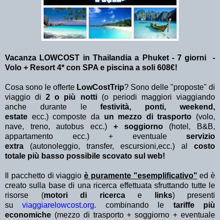
Vacanza LOWCOST in Thailandia a Phuket - 7 giorni -
Volo + Resort 4* con SPA e piscina a soli 608€!
Cosa sono le offerte
LowCostTrip
? Sono delle "proposte" di
viaggio di
2 o più notti
(o periodi maggiori viaggiando
anche durante le
festività, ponti, weekend,
estate
ecc.)
composte da
un mezzo di trasporto
(volo,
nave, treno, autobus ecc.)
+ soggiorno
(hotel, B&B,
appartamento ecc.) + eventuale
servizio
extra
(autonoleggio, transfer, escursioni,ecc.) al
costo
totale più basso possibile scovato sul web!
Il pacchetto di viaggio
è puramente "esemplificativo"
ed è
creato sulla base di una ricerca effettuata sfruttando tutte le
risorse (
motori di ricerca
e
links
) presenti
su
viaggiarelowcost.org
. combinando le
tariffe più
economiche
(mezzo di trasporto + soggiorno + eventuale