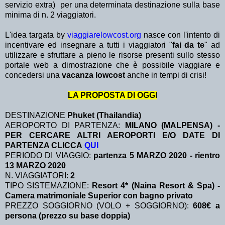
servizio extra)
per una determinata destinazione sulla base
minima di n. 2 viaggiatori.
L'idea targata by
viaggiarelowcost.org
nasce con l'intento di
incentivare ed insegnare a tutti i viaggiatori "
fai da te
" ad
utilizzare e sfruttare a pieno le risorse presenti sullo stesso
portale web a dimostrazione che è possibile viaggiare e
concedersi una
vacanza lowcost
anche in tempi di crisi!
LA PROPOSTA DI OGGI
DESTINAZIONE
Phuket (Thailandia)
AEROPORTO DI PARTENZA:
MILANO (MALPENSA) -
PER CERCARE ALTRI AEROPORTI E/O DATE DI
PARTENZA CLICCA
QUI
PERIODO DI VIAGGIO:
partenza 5 MARZO 2020 - rientro
13 MARZO 2020
N. VIAGGIATORI:
2
TIPO SISTEMAZIONE:
Resort 4* (Naina Resort & Spa) -
Camera matrimoniale Superior con bagno privato
PREZZO SOGGIORNO (VOLO + SOGGIORNO):
608€ a
persona (prezzo su base doppia)