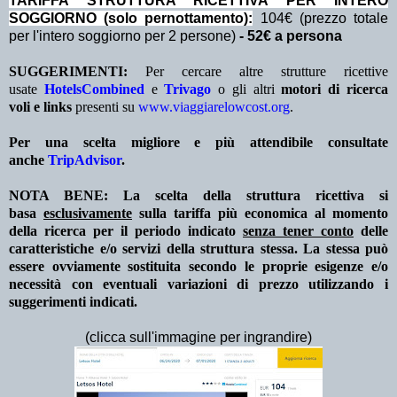
TA
RIFFA STRUTTURA RICETTIVA PER INTERO
SOGGIORNO (solo pernottamento
):
104€ (prezzo totale
per l'intero soggiorno per 2 persone)
- 52€ a persona
SUGGERIMENTI:
Per cercare altre strutture ricettive
usate
HotelsCombined
e
Trivago
o gli altri
motori di ricerca
voli e links
presenti su
www.viaggiarelowcost.org
.
Per una scelta migliore e più attendibile consultate
anche
TripAdvisor
.
NOTA BENE: La scelta della struttura ricettiva si
basa
esclusivamente
sulla tariffa più economica al momento
della ricerca per il periodo indicato
senza tener conto
delle
caratteristiche e/o servizi della struttura stessa. La stessa può
essere ovviamente sostituita secondo le proprie esigenze e/o
necessità con eventuali variazioni di prezzo utilizzando i
suggerimenti indicati.
(clicca sull'immagine per ingrandire)