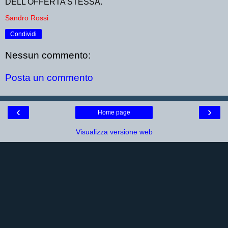
DELL'OFFERTA STESSA.
Sandro Rossi
Condividi
Nessun commento:
Posta un commento
‹
›
Home page
Visualizza versione web