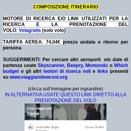
COMPOSIZIONE ITINERARIO
MOTORE DI RICERCA E/O LINK UTILIZZATI PER LA
RICERCA E LA PRENOTAZIONE DEL
VOLO:
Volagratis
(solo volo)
TARIFFA AEREA: 74,04€
prezzo andata e ritorno per
persona
SUGGERIMENTI:
Per cercare altri aeroporti e/o date
di
partenza
usate
Skyscanner
,
Beepry
,
Momondo
o
Which
budget
o gli altri
motori di ricerca voli
e
links
presenti
su
www.viaggiarelowcost.org
(clicca sull'immagine per ingrandire)
IN ALTERNATIVA USATE QUESTO LINK DIRETTO ALLA
PRENOTAZIONE DEL VOLO