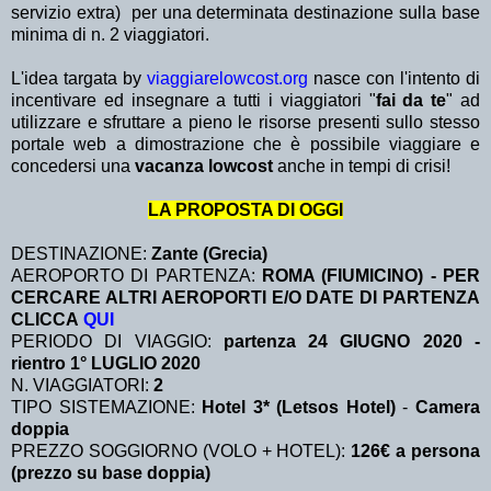
servizio extra)
per una determinata destinazione sulla base
minima di n. 2 viaggiatori.
L'idea targata by
viaggiarelowcost.org
nasce con l'intento di
incentivare ed insegnare a tutti i viaggiatori "
fai da te
" ad
utilizzare e sfruttare a pieno le risorse presenti sullo stesso
portale web a dimostrazione che è possibile viaggiare e
concedersi una
vacanza lowcost
anche in tempi di crisi!
LA PROPOSTA DI OGGI
DESTINAZIONE:
Zante (Grecia)
AEROPORTO DI PARTENZA:
ROMA (FIUMICINO) - PER
CERCARE ALTRI AEROPORTI E/O DATE DI PARTENZA
CLICCA
QUI
PERIODO DI VIAGGIO:
partenza 24 GIUGNO 2020 -
rientro 1° LUGLIO 2020
N. VIAGGIATORI:
2
TIPO SISTEMAZIONE:
Hotel 3* (Letsos Hotel)
-
Camera
doppia
PREZZO SOGGIORNO (VOLO + HOTEL):
126€ a persona
(prezzo su base doppia)