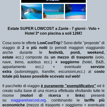
Estate SUPER LOWCOST a Zante - 7 giorni - Volo +
Hotel 3* con piscina a soli 126€!
Cosa sono le offerte
LowCostTrip
? Sono delle "proposte" di
viaggio di
2 o più notti
(o periodi maggiori viaggiando
anche durante le
festività, ponti, weekend,
estate
ecc.)
composte da
un mezzo di trasporto
(volo,
nave, treno, autobus ecc.)
+ soggiorno
(hotel, B&B,
appartamento ecc.) + eventuale
servizio
extra
(autonoleggio, transfer, escursioni,ecc.) al
costo
totale più basso possibile scovato sul web!
Il pacchetto di viaggio
è puramente "esemplificativo"
ed è
creato sulla base di una ricerca effettuata sfruttando tutte le
risorse (
motori di ricerca
e
links
) presenti
su
viaggiarelowcost.org
. combinando le
tariffe più
economiche
(mezzo di trasporto + soggiorno + eventuale