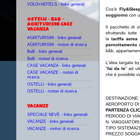
VOLO+HOTELS - links generali
Cos'è
Fly&Slee
soggiorno
con u
OSTELLI - B&B -
AGRITURISMI CASE
Il pacchetto di 
VACANZA
sfruttando tutte 
AGRITURISMI - links generali
la
tariffa aerea
pernottamento
(
AGRITURISMI - motori di ricerca
b&b, appartament
BeB - links generali
BeB - motori di ricerca
L'idea targata b
CASE VACANZA - links generali
"
fai da te
" ad ut
CASE VACANZE - motori di
che è possibile 
ricerca
OSTELLI - links generali
OSTELLI - motori di ricerca
DESTINAZIONE
AEROPORTO DI
VACANZE
PARTENZA CLI
SPECIALE NEVE - links generali
PERIODO DI VIA
N. VIAGGIATORI
VACANZE - links generali
TIPO SISTEMAZ
VACANZE - motori di ricerca
PREZZO SOGGI