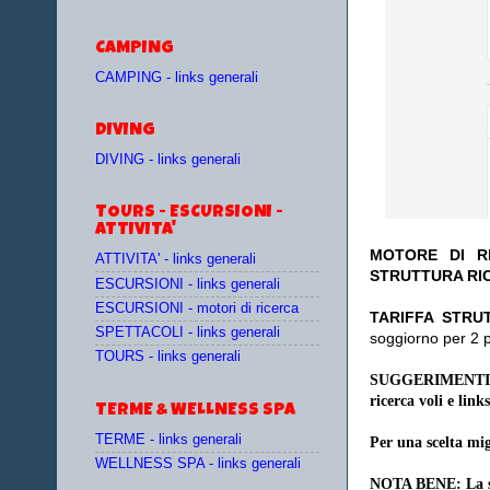
CAMPING
CAMPING - links generali
DIVING
DIVING - links generali
TOURS - ESCURSIONI -
ATTIVITA'
MOTORE DI RI
ATTIVITA' - links generali
STRUTTURA RI
ESCURSIONI - links generali
ESCURSIONI - motori di ricerca
TA
RIFFA STRU
SPETTACOLI - links generali
soggiorno per 2 
TOURS - links generali
SUGGERIMENTI
ricerca voli e links
TERME & WELLNESS SPA
TERME - links generali
Per una scelta mig
WELLNESS SPA - links generali
NOTA BENE: La sce