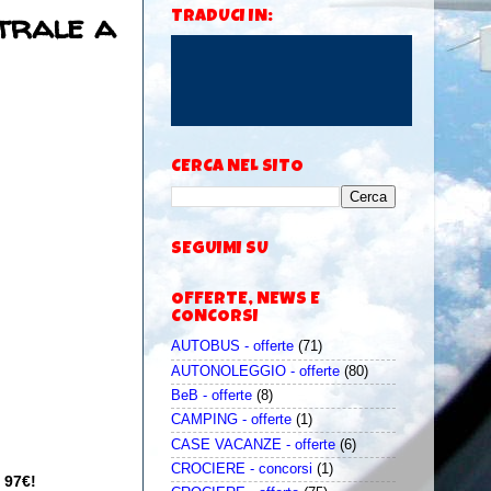
ntrale a
TRADUCI IN:
CERCA NEL SITO
SEGUIMI SU
OFFERTE, NEWS E
CONCORSI
AUTOBUS - offerte
(71)
AUTONOLEGGIO - offerte
(80)
BeB - offerte
(8)
CAMPING - offerte
(1)
CASE VACANZE - offerte
(6)
CROCIERE - concorsi
(1)
 97€!