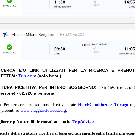
CERCA E/O LINK UTILIZZATI PER LA RICERCA E PRENO
CETTIVA:
Trip.com
(solo hotel)
TTURA RICETTIVA PER INTERO SOGGIORNO:
125,45€ (prezzo to
persone)
- 62,72€ a persona
:
Per cercare altre strutture ricettive usate
HotelsCombined
e
Trivago
o 
presenti su
www.viaggiarelowcost.org
.
liore e più attendibile consultate anche
TripAdvisor
.
lta della struttura ricettiva si basa
esclusivamente
sulla tariffa più ec