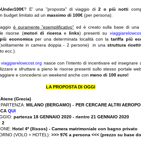
pUnder100€
? E' una "proposta" di viaggio di
2 o più notti
com
n budget limitato ad un
massimo di 100€
(per persona).
viaggio
è puramente "esemplificativo"
ed è creato sulla base di una r
le risorse (
motori di ricerca
e
links
) presenti su
viaggiarelowcos
 più economica
per una determinata località con la
tariffa più e
solitamente in camera doppia - 2 persone) in una
struttura ricett
o ecc.).
y
viaggiarelowcost.org
nasce con l'intento di incentivare ed insegnare a t
ilizzare e sfruttare a pieno le risorse presenti sullo stesso portale w
viaggiare e concedersi un weekend anche con
meno di 100 euro!
LA PROPOSTA DI OGGI
:
Atene (Grecia)
 PARTENZA:
MILANO (BERGAMO) - PER CERCARE ALTRI AEROPOR
CCA
QUI
GGIO:
partenza 18 GENNAIO 2020
- rientro 21 GENNAIO 2020
:
2
IONE:
Hotel 4* (Ilissos) - Camera matrimoniale con bagno privato
ORNO (VOLO + HOTEL):
>>> 97€ a persona <<< (prezzo su base d