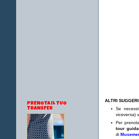
ALTRI SUGGER
PRENOTA IL TUO
Se necess
TRANSFER
viceversa) v
Per prenot
tour guida
di
Museme