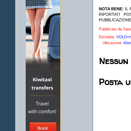
NOTA BENE:
IL
RIPORTATI P
PUBBLICAZIONE
Pubblicato da
Sand
Etichette:
VOLO+HO
Ubicazione:
Aten
Nessun
Posta 