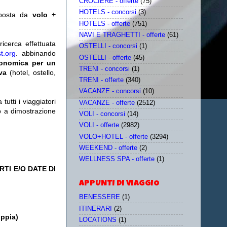
CROCIERE - offerte
(75)
HOTELS - concorsi
(3)
posta da
volo +
HOTELS - offerte
(751)
NAVI E TRAGHETTI - offerte
(61)
icerca effettuata
OSTELLI - concorsi
(1)
t.org
. abbinando
OSTELLI - offerte
(45)
conomica per un
TRENI - concorsi
(1)
iva
(hotel, ostello,
TRENI - offerte
(340)
VACANZE - concorsi
(10)
utti i viaggiatori
VACANZE - offerte
(2512)
eb a dimostrazione
VOLI - concorsi
(14)
VOLI - offerte
(2982)
VOLO+HOTEL - offerte
(3294)
WEEKEND - offerte
(2)
WELLNESS SPA - offerte
(1)
TI E/O DATE DI
APPUNTI DI VIAGGIO
BENESSERE
(1)
ITINERARI
(2)
oppia)
LOCATIONS
(1)