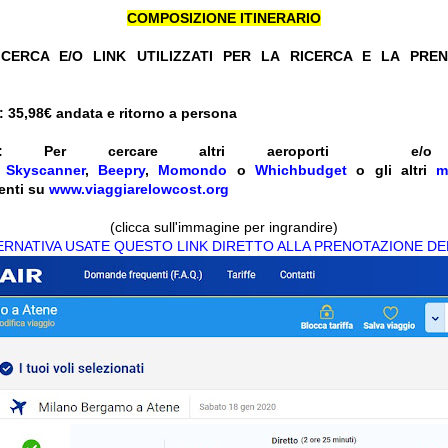
COMPOSIZIONE ITINERARIO
CERCA E/O LINK UTILIZZATI PER LA RICERCA E LA PRE
 35,98
€ andata e ritorno a persona
:
Per cercare altri aeroporti e
e
Skyscanner
,
Beepry
,
Momondo
o
Whichbudget
o gli altri
m
enti su
www.viaggiarelowcost.org
(clicca sull'immagine per ingrandire)
TERNATIVA USATE QUESTO LINK DIRETTO ALLA PRENOTAZIONE DE