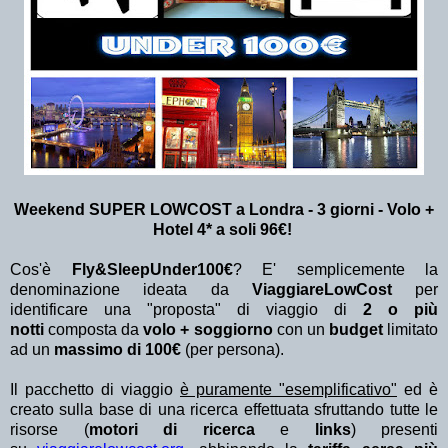
Weekend SUPER LOWCOST a Londra - 3 giorni - Volo +
Hotel 4* a soli 96€!
Cos'è
Fly&SleepUnder100€
? E' semplicemente la
denominazione ideata da
ViaggiareLowCost
per
identificare una "proposta" di viaggio di
2 o più
notti
composta da
volo + soggiorno
con un
budget
limitato
ad un
massimo di 100€
(per persona).
Il pacchetto di viaggio
è puramente "esemplificativo"
ed è
creato sulla base di una ricerca effettuata sfruttando tutte le
risorse (
motori di ricerca
e
links
) presenti