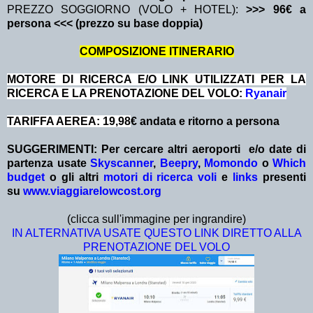
PREZZO SOGGIORNO (VOLO + HOTEL):
>>> 96€ a
persona <<< (prezzo su base doppia)
COMPOSIZIONE ITINERARIO
MOTORE DI RICERCA E/O LINK UTILIZZATI PER LA
RICERCA E LA PRENOTAZIONE DEL VOLO:
Ryanair
TARIFFA AEREA: 19,98
€ andata e ritorno a persona
SUGGERIMENTI: Per cercare altri aeroporti e/o date
di
partenza
usate
Skyscanner
,
Beepry
,
Momondo
o
Which
budget
o gli altri
motori di ricerca voli
e
links
presenti
su
www.viaggiarelowcost.org
(clicca sull'immagine per ingrandire)
IN ALTERNATIVA USATE QUESTO LINK DIRETTO ALLA
PRENOTAZIONE DEL VOLO