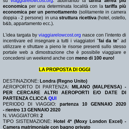
su
viaggiarelowcost.org
. abbinando la
tariffa aerea più
economica
per una determinata località con la
tariffa più
economica per un pernottamento
(solitamente in camera
doppia - 2 persone) in una
struttura ricettiva
(hotel, ostello,
b&b, appartamento ecc.).
L'idea targata by
viaggiarelowcost.org
nasce con l'intento di
incentivare ed insegnare a tutti i viaggiatori "
fai da te
" ad
utilizzare e sfruttare a pieno le risorse presenti sullo stesso
portale web a dimostrazione che è possibile viaggiare e
concedersi un weekend anche con
meno di 100 euro!
LA PROPOSTA DI OGGI
DESTINAZIONE:
Londra (Regno Unito)
AEROPORTO DI PARTENZA:
MILANO (MALPENSA) -
PER CERCARE ALTRI AEROPORTI E/O DATE DI
PARTENZA CLICCA
QUI
PERIODO DI VIAGGIO:
partenza 10 GENNAIO 2020
-
rientro 13 GENNAIO 2020
N. VIAGGIATORI:
2
TIPO SISTEMAZIONE:
Hotel 4* (Moxy London Excel) -
Camera matrimoniale con bagno privato