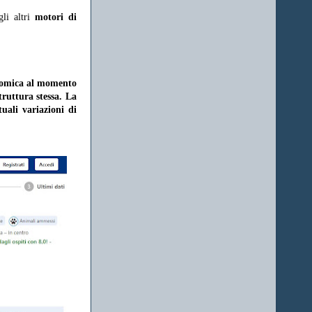
gli altri
motori di
onomica al momento
struttura stessa. La
uali variazioni di