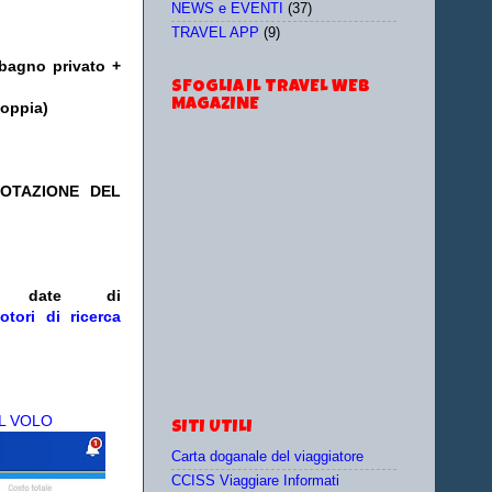
NEWS e EVENTI
(37)
TRAVEL APP
(9)
 bagno privato +
SFOGLIA IL TRAVEL WEB
MAGAZINE
doppia)
NOTAZIONE DEL
/o date
di
otori di ricerca
L VOLO
SITI UTILI
Carta doganale del viaggiatore
CCISS Viaggiare Informati