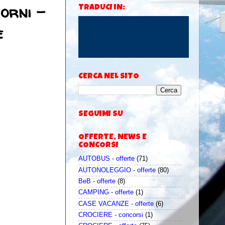
iorni -
TRADUCI IN:
e
CERCA NEL SITO
SEGUIMI SU
OFFERTE, NEWS E
CONCORSI
AUTOBUS - offerte
(71)
AUTONOLEGGIO - offerte
(80)
BeB - offerte
(8)
CAMPING - offerte
(1)
CASE VACANZE - offerte
(6)
CROCIERE - concorsi
(1)