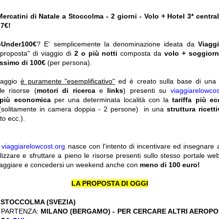
ercatini di Natale a Stoccolma - 2 giorni - Volo + Hotel 3* centra
27€!
pUnder100€
? E' semplicemente la denominazione ideata da
Viagg
"proposta" di viaggio di
2 o più notti
composta da
volo + soggior
ssimo di 100€
(per persona).
viaggio
è puramente "esemplificativo"
ed è creato sulla base di una r
le risorse (
motori di ricerca
e
links
) presenti su
viaggiarelowcos
 più economica
per una determinata località con la
tariffa più e
solitamente in camera doppia - 2 persone) in una
struttura ricett
o ecc.).
y
viaggiarelowcost.org
nasce con l'intento di incentivare ed insegnare a t
ilizzare e sfruttare a pieno le risorse presenti sullo stesso portale w
viaggiare e concedersi un weekend anche con
meno di 100 euro!
LA PROPOSTA DI OGGI
:
STOCCOLMA (SVEZIA)
 PARTENZA:
MILANO (BERGAMO) - PER CERCARE ALTRI AEROPOR