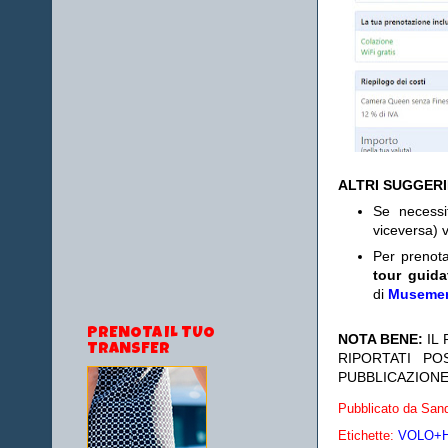
ALTRI SUGGER
Se necess
viceversa) v
Per prenot
tour guida
di
Museme
PRENOTA IL TUO
NOTA BENE:
IL
TRANSFER
RIPORTATI P
PUBBLICAZIONE
Pubblicato da
Sand
Etichette:
VOLO+HO