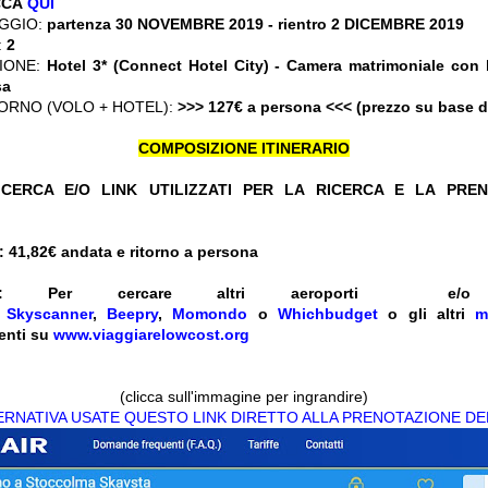
CCA
QUI
GGIO:
partenza 30 NOVEMBRE 2019
- rientro 2 DICEMBRE 2019
:
2
ZIONE:
Hotel 3* (Connect Hotel City) - Camera matrimoniale con
sa
ORNO (VOLO + HOTEL):
>>> 127€ a persona <<< (prezzo su base 
COMPOSIZIONE ITINERARIO
CERCA E/O LINK UTILIZZATI PER LA RICERCA E LA PRE
 41,82€
andata e ritorno a persona
:
Per cercare altri aeroporti e
e
Skyscanner
,
Beepry
,
Momondo
o
Whichbudget
o gli altri
m
enti su
www.viaggiarelowcost.org
(clicca sull'immagine per ingrandire)
TERNATIVA USATE QUESTO LINK DIRETTO ALLA PRENOTAZIONE DE