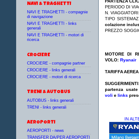
PARTENZA CLI
NAVI & TRAGHETTI
PERIODO DI VIA
NAVI E TRAGHETTI - compagnie
N. VIAGGIATORI
di navigazione
TIPO SISTEMA
NAVI E TRAGHETTI - links
colazione inclu
generali
PREZZO SOGGI
NAVI E TRAGHETTI - motori di
ricerca
MOTORE DI RI
CROCIERE
VOLO:
Ryanair
CROCIERE - compagnie partner
CROCIERE - links generali
TARIFFA AEREA:
CROCIERE - motori di ricerca
SUGGERIMENTI
partenza
usat
TRENI & AUTOBUS
voli
e
links
pres
AUTOBUS - links generali
TRENI - links generali
IN AL
AEROPORTI
AEROPORTI - news
TRANSFER DA/PER AEROPORTI