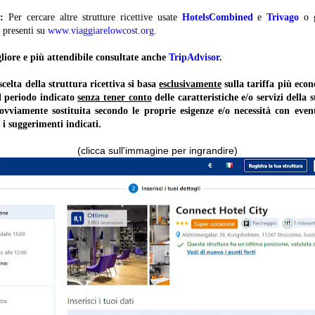
:
Per cercare altre strutture ricettive usate
HotelsCombined
e
Trivago
o 
presenti su
www.viaggiarelowcost.org
.
liore e più attendibile consultate anche
TripAdvisor
.
lta della struttura ricettiva si basa
esclusivamente
sulla tariffa più ec
il periodo indicato
senza tener conto
delle caratteristiche e/o servizi della 
 ovviamente sostituita secondo le proprie esigenze e/o necessità con event
 i suggerimenti indicati.
(clicca sull'immagine per ingrandire)