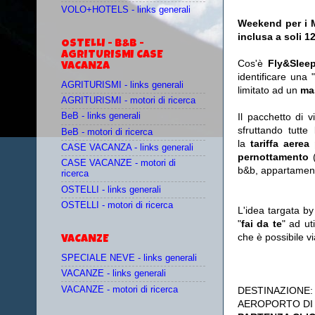
VOLO+HOTELS - links generali
Weekend per i M
inclusa a soli 1
OSTELLI - B&B -
AGRITURISMI CASE
Cos'è
Fly&Slee
VACANZA
identificare una 
AGRITURISMI - links generali
limitato ad un
ma
AGRITURISMI - motori di ricerca
Il pacchetto di 
BeB - links generali
sfruttando tutte 
BeB - motori di ricerca
la
tariffa aerea
CASE VACANZA - links generali
pernottamento
(
CASE VACANZE - motori di
b&b, appartament
ricerca
OSTELLI - links generali
OSTELLI - motori di ricerca
L'idea targata b
"
fai da te
" ad ut
che è possibile 
VACANZE
SPECIALE NEVE - links generali
VACANZE - links generali
VACANZE - motori di ricerca
DESTINAZIONE
AEROPORTO DI