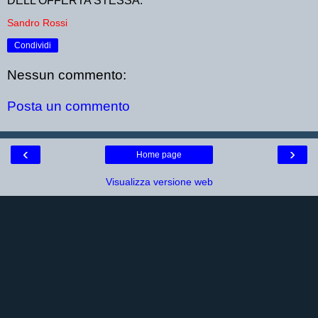
DELL'OFFERTA STESSA.
Sandro Rossi
Condividi
Nessun commento:
Posta un commento
‹
›
Home page
Visualizza versione web