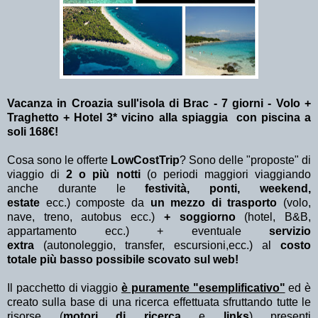
Vacanza in Croazia sull'isola di Brac - 7 giorni - Volo +
Traghetto + Hotel 3* vicino alla spiaggia con piscina a
soli 168€!
Cosa sono le offerte
LowCostTrip
? Sono delle "proposte" di
viaggio di
2 o più notti
(o periodi maggiori viaggiando
anche durante le
festività, ponti, weekend,
estate
ecc.)
composte da
un mezzo di trasporto
(volo,
nave, treno, autobus ecc.)
+ soggiorno
(hotel, B&B,
appartamento ecc.) + eventuale
servizio
extra
(autonoleggio, transfer, escursioni,ecc.) al
costo
totale più basso possibile scovato sul web!
Il pacchetto di viaggio
è puramente "esemplificativo"
ed è
creato sulla base di una ricerca effettuata sfruttando tutte le
risorse (
motori di ricerca
e
links
) presenti