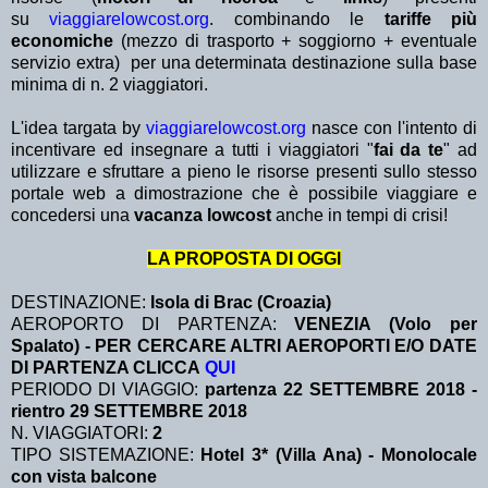
su
viaggiarelowcost.org
. combinando le
tariffe più
economiche
(mezzo di trasporto + soggiorno + eventuale
servizio extra)
per una determinata destinazione sulla base
minima di n. 2 viaggiatori.
L'idea targata by
viaggiarelowcost.org
nasce con l'intento di
incentivare ed insegnare a tutti i viaggiatori "
fai da te
" ad
utilizzare e sfruttare a pieno le risorse presenti sullo stesso
portale web a dimostrazione che è possibile viaggiare e
concedersi una
vacanza lowcost
anche in tempi di crisi!
LA PROPOSTA DI OGGI
DESTINAZIONE:
Isola di Brac (Croazia)
AEROPORTO DI PARTENZA:
VENEZIA (Volo per
Spalato) - PER CERCARE ALTRI AEROPORTI E/O DATE
DI PARTENZA CLICCA
QUI
PERIODO DI VIAGGIO:
partenza 22 SETTEMBRE 2018
-
rientro 29 SETTEMBRE 2018
N. VIAGGIATORI:
2
TIPO SISTEMAZIONE:
Hotel 3* (Villa Ana) - Monolocale
con vista balcone