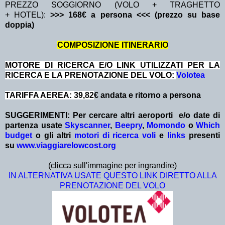
PREZZO SOGGIORNO (VOLO + TRAGHETTO
+ HOTEL):
>>> 168€ a persona <<< (prezzo su base
doppia)
COMPOSIZIONE ITINERARIO
MOTORE DI RICERCA E/O LINK UTILIZZATI PER LA
RICERCA E LA PRENOTAZIONE DEL VOLO:
Volotea
TARIFFA AEREA: 39,82
€ andata e ritorno a persona
SUGGERIMENTI:
Per cercare altri aeroporti e/o date
di
partenza
usate
Skyscanner
,
Beepry
,
Momondo
o
Which
budget
o gli altri
motori di ricerca voli
e
links
presenti
su
www.viaggiarelowcost.org
(clicca sull'immagine per ingrandire)
IN ALTERNATIVA USATE QUESTO LINK DIRETTO ALLA
PRENOTAZIONE DEL VOLO