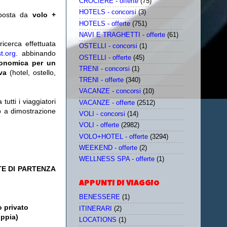
CROCIERE - offerte
(75)
HOTELS - concorsi
(3)
posta da
volo +
HOTELS - offerte
(751)
NAVI E TRAGHETTI - offerte
(61)
icerca effettuata
OSTELLI - concorsi
(1)
t.org
. abbinando
OSTELLI - offerte
(45)
conomica per un
TRENI - concorsi
(1)
iva
(hotel, ostello,
TRENI - offerte
(340)
VACANZE - concorsi
(10)
utti i viaggiatori
VACANZE - offerte
(2512)
eb a dimostrazione
VOLI - concorsi
(14)
VOLI - offerte
(2982)
VOLO+HOTEL - offerte
(3294)
WEEKEND - offerte
(2)
WELLNESS SPA - offerte
(1)
TE DI PARTENZA
APPUNTI DI VIAGGIO
BENESSERE
(1)
o privato
ITINERARI
(2)
oppia)
LOCATIONS
(1)