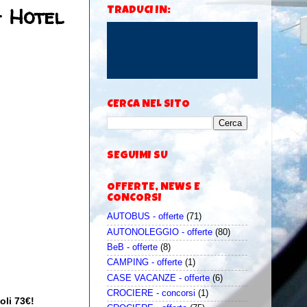
 Hotel
TRADUCI IN:
CERCA NEL SITO
SEGUIMI SU
OFFERTE, NEWS E
CONCORSI
AUTOBUS - offerte
(71)
AUTONOLEGGIO - offerte
(80)
BeB - offerte
(8)
CAMPING - offerte
(1)
CASE VACANZE - offerte
(6)
CROCIERE - concorsi
(1)
li 73€!