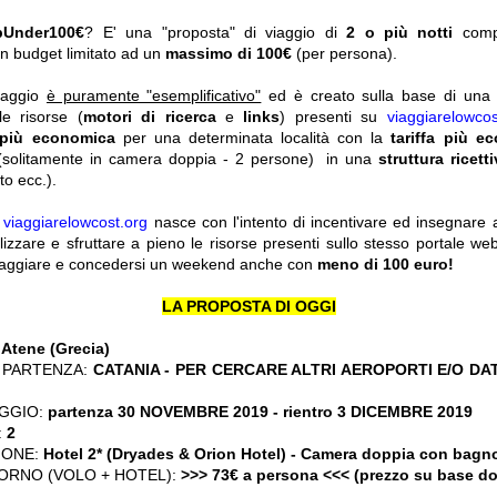
pUnder100€
? E' una "proposta" di viaggio di
2 o più notti
com
n budget limitato ad un
massimo di 100€
(per persona).
viaggio
è puramente "esemplificativo"
ed è creato sulla base di una r
le risorse (
motori di ricerca
e
links
) presenti su
viaggiarelowcos
 più economica
per una determinata località con la
tariffa più e
solitamente in camera doppia - 2 persone) in una
struttura ricett
o ecc.).
y
viaggiarelowcost.org
nasce con l'intento di incentivare ed insegnare a t
ilizzare e sfruttare a pieno le risorse presenti sullo stesso portale w
viaggiare e concedersi un weekend anche con
meno di 100 euro!
LA PROPOSTA DI OGGI
:
Atene (Grecia)
 PARTENZA:
CATANIA - PER CERCARE ALTRI AEROPORTI E/O DA
GGIO:
partenza 30 NOVEMBRE 2019
- rientro 3 DICEMBRE 2019
:
2
IONE:
Hotel 2* (Dryades & Orion Hotel) - Camera doppia con bagn
ORNO (VOLO + HOTEL):
>>> 73€ a persona <<< (prezzo su base d