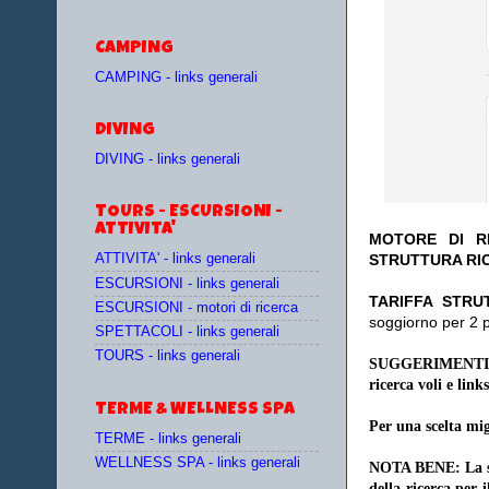
CAMPING
CAMPING - links generali
DIVING
DIVING - links generali
TOURS - ESCURSIONI -
ATTIVITA'
MOTORE DI RI
STRUTTURA RI
ATTIVITA' - links generali
ESCURSIONI - links generali
TA
RIFFA STRU
ESCURSIONI - motori di ricerca
soggiorno per 2 
SPETTACOLI - links generali
TOURS - links generali
SUGGERIMENTI
ricerca voli e links
TERME & WELLNESS SPA
Per una scelta mig
TERME - links generali
WELLNESS SPA - links generali
NOTA BENE: La sce
della ricerca per 