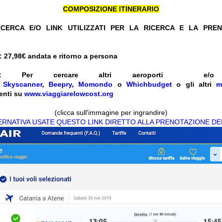
COMPOSIZIONE ITINERARIO
CERCA E/O LINK UTILIZZATI PER LA RICERCA E LA PRE
 27,98
€ andata e ritorno a persona
:
Per cercare altri aeroporti e
e
Skyscanner
,
Beepry
,
Momondo
o
Whichbudget
o gli altri
m
enti su
www.viaggiarelowcost.org
(clicca sull'immagine per ingrandire)
TERNATIVA USATE QUESTO LINK DIRETTO ALLA PRENOTAZIONE DE