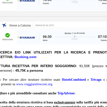
CERCA E/O LINK UTILIZZATI PER LA RICERCA E PRENO
CETTIVA:
Booking.com
TTURA RICETTIVA PER INTERO SOGGIORNO:
91,50€ (prezzo tot
persone)
- 45,75€ a persona
:
Per cercare altre strutture ricettive usate
HotelsCombined
e
Trivago
o 
presenti su
www.viaggiarelowcost.org
.
liore e più attendibile consultate anche
TripAdvisor
.
lta della struttura ricettiva si basa
esclusivamente
sulla tariffa più ec
il periodo indicato
senza tener conto
delle caratteristiche e/o servizi della 