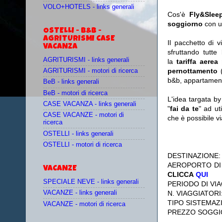
VOLO+HOTELS - links generali
Cos'è
Fly&Slee
soggiorno
con u
OSTELLI - B&B -
AGRITURISMI CASE
Il pacchetto di 
VACANZA
sfruttando tutte 
AGRITURISMI - links generali
la
tariffa aerea
pernottamento
(
AGRITURISMI - motori di ricerca
b&b, appartament
BeB - links generali
BeB - motori di ricerca
L'idea targata b
CASE VACANZA - links generali
"
fai da te
" ad ut
CASE VACANZE - motori di
che è possibile 
ricerca
OSTELLI - links generali
OSTELLI - motori di ricerca
DESTINAZIONE
AEROPORTO DI
VACANZE
CLICCA
QUI
SPECIALE NEVE - links generali
PERIODO DI VIA
N. VIAGGIATORI
VACANZE - links generali
TIPO SISTEMAZ
VACANZE - motori di ricerca
PREZZO SOGGI