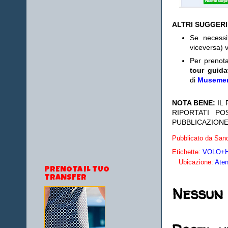
ALTRI SUGGER
Se necess
viceversa) v
Per prenot
tour guida
di
Museme
NOTA BENE:
IL
RIPORTATI P
PUBBLICAZIONE
Pubblicato da
Sand
Etichette:
VOLO+HO
Ubicazione:
Aten
PRENOTA IL TUO
TRANSFER
Nessun