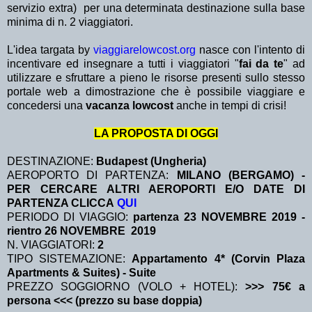
servizio extra)
per una determinata destinazione sulla base
minima di n. 2 viaggiatori.
L'idea targata by
viaggiarelowcost.org
nasce con l'intento di
incentivare ed insegnare a tutti i viaggiatori "
fai da te
" ad
utilizzare e sfruttare a pieno le risorse presenti sullo stesso
portale web a dimostrazione che è possibile viaggiare e
concedersi una
vacanza lowcost
anche in tempi di crisi!
LA PROPOSTA DI OGGI
DESTINAZIONE:
Budapest (Ungheria)
AEROPORTO DI PARTENZA:
MILANO (BERGAMO) -
PER CERCARE ALTRI AEROPORTI E/O DATE DI
PARTENZA CLICCA
QUI
PERIODO DI VIAGGIO:
partenza 23 NOVEMBRE 2019
-
rientro 26 NOVEMBRE 2019
N. VIAGGIATORI:
2
TIPO SISTEMAZIONE:
Appartamento 4* (Corvin Plaza
Apartments & Suites) - Suite
PREZZO SOGGIORNO (VOLO + HOTEL):
>>> 75€ a
persona <<< (prezzo su base doppia)