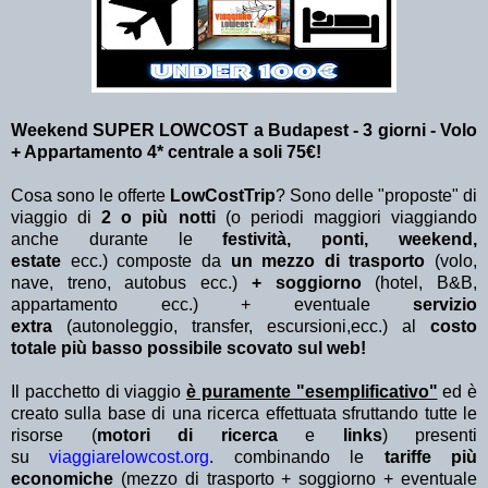
Weekend SUPER LOWCOST a Budapest - 3
giorni - Volo
+ Appartamento 4* centrale a soli 75€!
Cosa sono le offerte
LowCostTrip
? Sono delle "proposte" di
viaggio di
2 o più notti
(o periodi maggiori viaggiando
anche durante le
festività, ponti, weekend,
estate
ecc.)
composte da
un mezzo di trasporto
(volo,
nave, treno, autobus ecc.)
+ soggiorno
(hotel, B&B,
appartamento ecc.) + eventuale
servizio
extra
(autonoleggio, transfer, escursioni,ecc.) al
costo
totale più basso possibile scovato sul web!
Il pacchetto di viaggio
è puramente "esemplificativo"
ed è
creato sulla base di una ricerca effettuata sfruttando tutte le
risorse (
motori di ricerca
e
links
) presenti
su
viaggiarelowcost.org
. combinando le
tariffe più
economiche
(mezzo di trasporto + soggiorno + eventuale