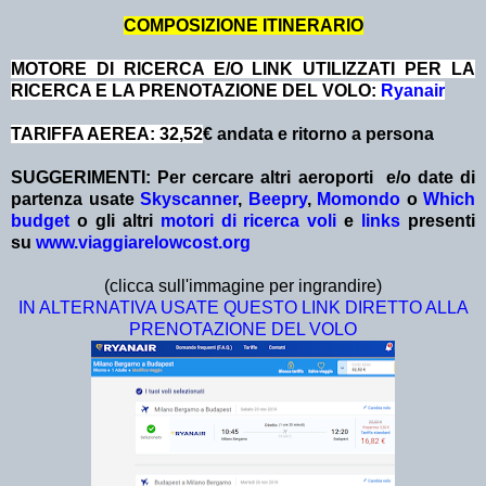
COMPOSIZIONE ITINERARIO
MOTORE DI RICERCA E/O LINK UTILIZZATI PER LA
RICERCA E LA PRENOTAZIONE DEL VOLO:
Ryanair
TARIFFA AEREA: 32,52
€ andata e ritorno a persona
SUGGERIMENTI:
Per cercare altri aeroporti e/o date
di
partenza
usate
Skyscanner
,
Beepry
,
Momondo
o
Which
budget
o gli altri
motori di ricerca voli
e
links
presenti
su
www.viaggiarelowcost.org
(clicca sull'immagine per ingrandire)
IN ALTERNATIVA USATE QUESTO LINK DIRETTO ALLA
PRENOTAZIONE DEL VOLO